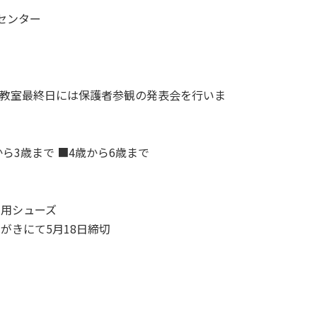
センター
。教室最終日には保護者参観の発表会を行いま
から3歳まで ■4歳から6歳まで
内用シューズ
がきにて5月18日締切