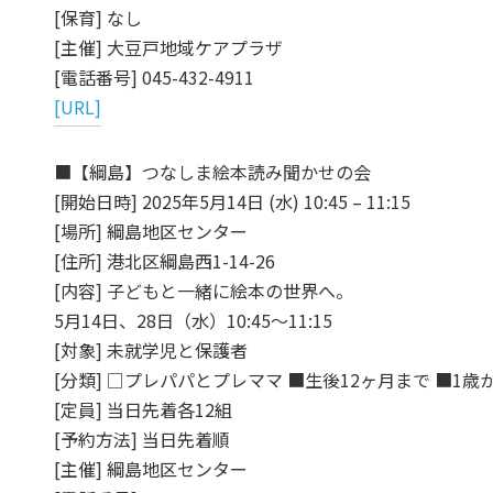
[保育] なし
[主催] 大豆戸地域ケアプラザ
[電話番号] 045-432-4911
[URL]
■【綱島】つなしま絵本読み聞かせの会
[開始日時] 2025年5月14日 (水) 10:45 – 11:15
[場所] 綱島地区センター
[住所] 港北区綱島西1-14-26
[内容] 子どもと一緒に絵本の世界へ。
5月14日、28日（水）10:45～11:15
[対象] 未就学児と保護者
[分類] □プレパパとプレママ ■生後12ヶ月まで ■1歳
[定員] 当日先着各12組
[予約方法] 当日先着順
[主催] 綱島地区センター