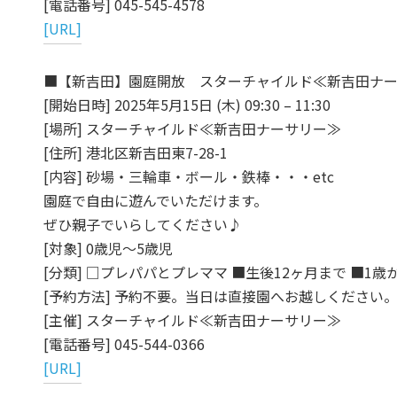
[電話番号] 045-545-4578
[URL]
■【新吉田】園庭開放 スターチャイルド≪新吉田ナ
[開始日時] 2025年5月15日 (木) 09:30 – 11:30
[場所] スターチャイルド≪新吉田ナーサリー≫
[住所] 港北区新吉田東7-28-1
[内容] 砂場・三輪車・ボール・鉄棒・・・etc
園庭で自由に遊んでいただけます。
ぜひ親子でいらしてください♪
[対象] 0歳児～5歳児
[分類] □プレパパとプレママ ■生後12ヶ月まで ■1歳
[予約方法] 予約不要。当日は直接園へお越しください
[主催] スターチャイルド≪新吉田ナーサリー≫
[電話番号] 045-544-0366
[URL]