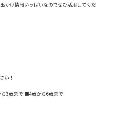
お出かけ情報いっぱいなのでぜひ活用してくだ
。
さい！
から3歳まで ■4歳から6歳まで