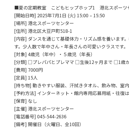
■夏の定期教室 こどもヒップホップ1 港北スポーツ
[開始日時] 2025年7月1日 (火) 15:00 – 15:50
[場所] 港北スポーツセンター
[住所] 港北区大豆戸町518-1
[内容] ダンスを通じて基礎体力・リズム感を養います
す。少人数で年中さん・年長さんの可愛いクラスです。
[対象] 4歳児（年中）・５歳児（年長）
[分類] □プレパパとプレママ □生後12ヶ月まで □1歳
[費用] 7000円
[定員] 15人
[持ち物] 動きやすい服装、汗拭きタオル、飲み物、室
[予約方法] インターネット・館内専用応募用紙・往復は
[保育] なし
[主催] 港北スポーツセンター
[電話番号] 045-544-2636
[備考] 開催日（火曜日、全10回）