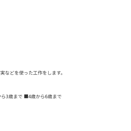
の実などを使った工作をします。
から3歳まで ■4歳から6歳まで