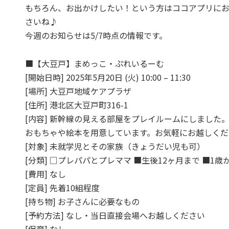
もちろん、お出かけしたい！という方はココアプリに
さいね♪
今週のお知らせは5/7時点の情報です。
■【大豆戸】まめっこ・ぷれいるーむ
[開始日時] 2025年5月20日 (火) 10:00 – 11:30
[場所] 大豆戸地域ケアプラザ
[住所] 港北区大豆戸町316-1
[内容] 新幹線の見える部屋をプレイルームにしました
おもちゃや絵本を用意しています。お気軽にお越しくだ
[対象] 未就学児とその家族（きょうだい児も可）
[分類] □プレパパとプレママ ■生後12ヶ月まで ■1歳
[費用] なし
[定員] 先着10組程度
[持ち物] お子さんに必要なもの
[予約方法] なし・当日直接会場へお越しください