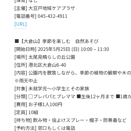
[保育] なし
[主催] 大豆戸地域ケアプラザ
[電話番号] 045-432-4911
[URL]
■【大倉山】季節を楽しむ 自然あそび
[開始日時] 2025年5月25日 (日) 10:00 – 11:30
[場所] 太尾見晴らしの丘公園
[住所] 港北区大倉山6-40
[内容] 公園内を散策しながら、季節の植物の観察や木
※雨天中止
[対象] 未就学児～小学生とその家族
[分類] □プレパパとプレママ ■生後12ヶ月まで ■1歳
[費用] お子様1人100円
[定員] 10組
[持ち物] 飲み物・虫よけスプレー・帽子・防寒着など
[予約方法] 窓口もしくは電話