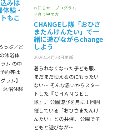
申込みは
お知らせ
プログラム
婦体験・
子育て中の方
ットもこ
CHANGEし隊「おひさ
またんけんたい」で一
緒に遊びながらchange
しよう
どろっぷ／ど
の沐浴体
2026年4月23日
更新
ラム の中
着られなくなった子ども服、
・予約等は
まだまだ使えるのにもったい
ログラム】
ない… そんな思いからスター
 沐浴体験
トした『ＣＨＡＮＧＥし
隊』。 公園遊びを月に１回開
催している「おひさまたんけ
んたい」との共催。 公園で子
どもと遊びなが…