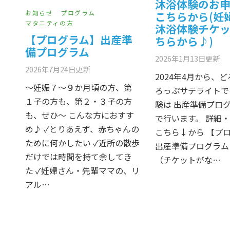
沐浴体験のお
お知らせ
プログラム
こちらから(妊
マタニティの方
沐浴体験チケ
【プログラム】出産準
ちらから♪)
備プログラム
2026年1月13日
更新
2026年7月24日
更新
2024年4月から、
～妊娠７～９か月頃の方、第
ろっぷサテライトで
１子の方も、第２・３子の方
験は 出産準備プログ
も、ぜひ～ こんな方におすす
で行います。 詳細
め♪ ✓とりあえず、赤ちゃんの
こちら↓から 【プ
ために何かしたい ✓近所の散歩
出産準備プログラム
だけでは時間を持て余してき
（チケットがな…
た ✓妊婦さん・先輩ママの、リ
アル…