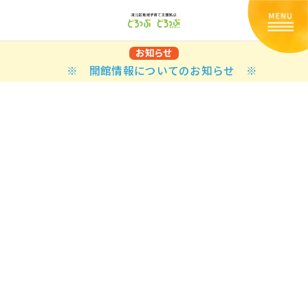
お知らせ
※ 開館情報についてのお知らせ ※
Back
Back
Back
Back
Back
Back
Back
Back
Back
Back
N
E STYLES
BAL OPTIONS
DER LAYOUTS
ER DEMOS
ODUCT
ES
PLE PAGES
知らせ一覧
TING
 Styles
Classic
 Load Transition
er v1
ration
uct Types
le Pages
い合わせ
ing
sic
Default
Demo
Default
al Options
al Popup
er v2
ion
uct Style
kbook
le Post
lay
Demo
er Layouts
aign Bar
er v3
uct Gallery
book Single
gation
nry
Featured