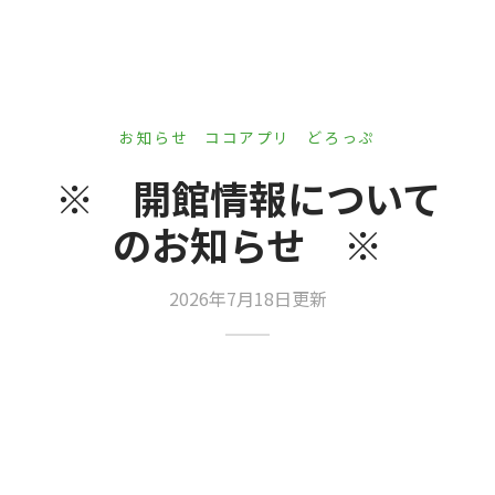
er Demos
Bar – Disabled
er v4
uct Details
s
le/Full Menu – Dark
er v5
er v6
お知らせ
ココアプリ
どろっぷ
er v7
 + Sidebar
※ 開館情報について
のお知らせ ※
er v8
er v9
2026年7月18日更新