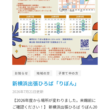
er Demos
Bar – Disabled
er v4
uct Details
s
le/Full Menu – Dark
er v5
er v6
er v7
 + Sidebar
er v8
er v9
お知らせ
地域の方
子育て中の方
新横浜出張ひろば「りぼん」
2026年7月21日
更新
【2026年度から場所が変わりました。来館前に
ご確認ください！】 新横浜出張ひろば りぼん20