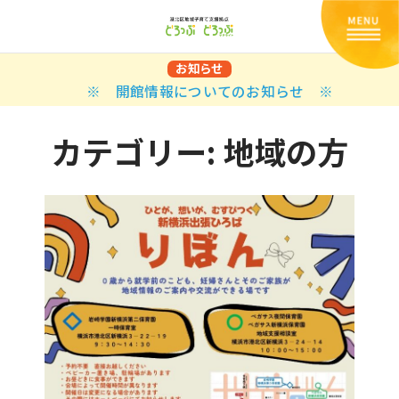
お知らせ
※ 開館情報についてのお知らせ ※
カテゴリー:
地域の方
Back
Back
Back
Back
Back
Back
Back
Back
Back
Back
N
E STYLES
BAL OPTIONS
DER LAYOUTS
ER DEMOS
ODUCT
ES
PLE PAGES
知らせ一覧
TING
 Styles
Classic
 Load Transition
er v1
ration
uct Types
le Pages
い合わせ
ing
sic
Default
Demo
Default
al Options
al Popup
er v2
ion
uct Style
kbook
le Post
lay
Demo
er Layouts
aign Bar
er v3
uct Gallery
book Single
gation
nry
Featured