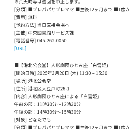
※荒天時等は巡回を中止します。
[分類] ■プレパパとプレママ ■生後12ヶ月まで ■1歳
[費用] 無料
[予約方法] 当日直接会場へ
[主催] 中央図書館サービス課
[電話番号] 045-262-0050
[URL]
■【港北公会堂】人形劇団ひとみ座「白雪姫」
[開始日時] 2025年3月20日 (木) 11:30 – 15:30
[場所] 港北公会堂
[住所] 港北区大豆戸町26-1
[内容] 人形劇団ひとみ座による「白雪姫」
午前の部：11時30分～12時30分
午後の部：14時30分～15時30分
[対象] どなたでも
[分類] ■プレパパとプレママ ■生後12ヶ月まで ■1歳