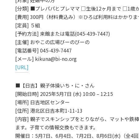
[対象] 妊娠中の方
[分類] ■プレパパとプレママ □生後12ヶ月まで □1歳
[費用] 300円（材料費込み）※ひろば利用料はかかりま
[定員] ５組
[予約方法] 来館または電話(045-439-7447)
[主催] おやこの広場びーのびーの
[電話番号] 045-439-7447
[メール] kikuna@bi-no.org
[URL]
■【日吉】親子体操いち・に・さん
[開始日時] 2025年5月7日 (水) 10:00 – 12:15
[場所] 日吉地区センター
[住所] 港北区日吉本町1-11-13
[内容] 親子でスキンシップをとりながら、マットや鉄
ます。子育ての情報交換もできます。
開催日：5月7日、6月4日、7月2日、8月6日(水)（全4