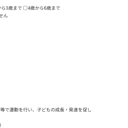
から3歳まで □4歳から6歳まで
せん
棒等で運動を行い、子どもの成長・発達を促し
回）