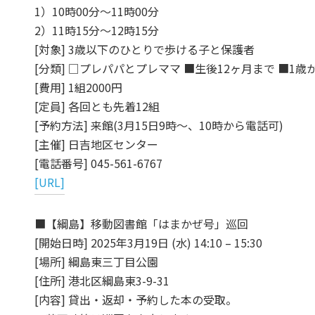
1）10時00分～11時00分
2）11時15分～12時15分
[対象] 3歳以下のひとりで歩ける子と保護者
[分類] □プレパパとプレママ ■生後12ヶ月まで ■1歳
[費用] 1組2000円
[定員] 各回とも先着12組
[予約方法] 来館(3月15日9時～、10時から電話可)
[主催] 日吉地区センター
[電話番号] 045-561-6767
[URL]
■【綱島】移動図書館「はまかぜ号」巡回
[開始日時] 2025年3月19日 (水) 14:10 – 15:30
[場所] 綱島東三丁目公園
[住所] 港北区綱島東3-9-31
[内容] 貸出・返却・予約した本の受取。