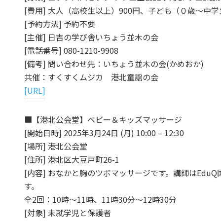
[費用] 大人（高校生以上）900円、子ども（０歳～中学
[予約方法] 予約不要
[主催] 日吉の学び舎いちょう並木の会
[電話番号] 080-1210-9908
[備考] 問い合わせ先：いちょう並木の会(かめおか)
共催：すくすくムジカ 港北童謡の会
[URL]
■【港北公会堂】ベビー＆キッズマッサージ
[開始日時] 2025年3月24日 (月) 10:00 – 12:30
[場所] 港北公会堂
[住所] 港北区大豆戸町26-1
[内容] おなかと胸のツボマッサージです。講師はEd
す。
全2回：10時～11時、11時30分～12時30分
[対象] 未就学児と保護者