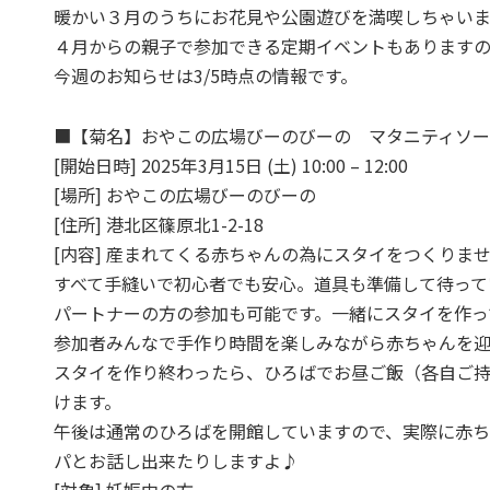
暖かい３月のうちにお花見や公園遊びを満喫しちゃい
４月からの親子で参加できる定期イベントもあります
今週のお知らせは3/5時点の情報です。
■【菊名】おやこの広場びーのびーの マタニティソ
[開始日時] 2025年3月15日 (土) 10:00 – 12:00
[場所] おやこの広場びーのびーの
[住所] 港北区篠原北1-2-18
[内容] 産まれてくる赤ちゃんの為にスタイをつくりま
すべて手縫いで初心者でも安心。道具も準備して待って
パートナーの方の参加も可能です。一緒にスタイを作っ
参加者みんなで手作り時間を楽しみながら赤ちゃんを
スタイを作り終わったら、ひろばでお昼ご飯（各自ご
けます。
午後は通常のひろばを開館していますので、実際に赤ち
パとお話し出来たりしますよ♪