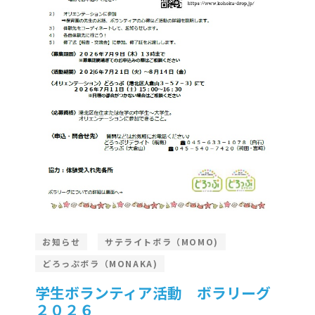
er Demos
Bar – Disabled
er v4
uct Details
s
le/Full Menu – Dark
er v5
er v6
er v7
 + Sidebar
er v8
er v9
お知らせ
サテライトボラ（MOMO)
どろっぷボラ（MONAKA)
学生ボランティア活動 ボラリーグ
２０２６