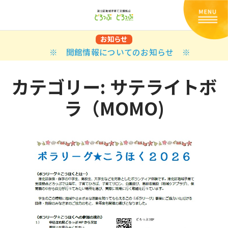
お知らせ
※ 開館情報についてのお知らせ ※
カテゴリー:
サテライトボ
ラ（MOMO)
Back
Back
Back
Back
Back
Back
Back
Back
Back
Back
N
E STYLES
BAL OPTIONS
DER LAYOUTS
ER DEMOS
ODUCT
ES
PLE PAGES
知らせ一覧
TING
 Styles
Classic
 Load Transition
er v1
ration
uct Types
le Pages
い合わせ
ing
sic
Default
Demo
Default
al Options
al Popup
er v2
ion
uct Style
kbook
le Post
lay
Demo
er Layouts
aign Bar
er v3
uct Gallery
book Single
gation
nry
Featured