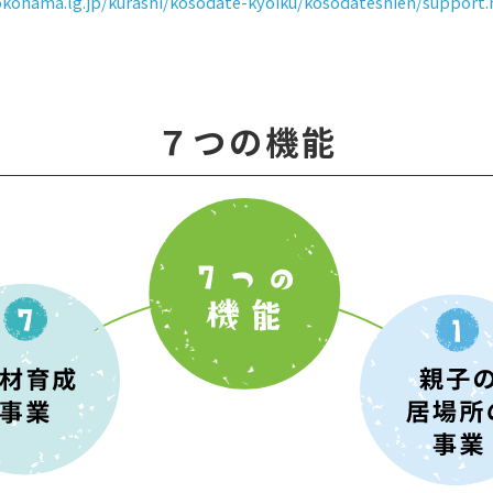
okohama.lg.jp/kurashi/kosodate-kyoiku/kosodateshien/support
７つの機能