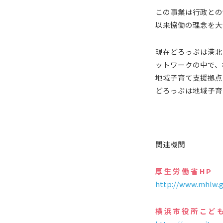
この事業は行政との
以来協働の理念を大
現在どろっぷは港北
ットワークの中で、
地域子育て支援拠点
どろっぷは地域子育
関連機関
厚生労働省HP
http://www.mhlw.g
横浜市役所こど