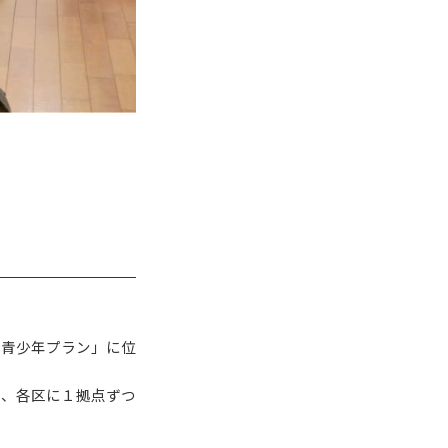
も青少年プラン」に位
降、各区に１拠点ずつ