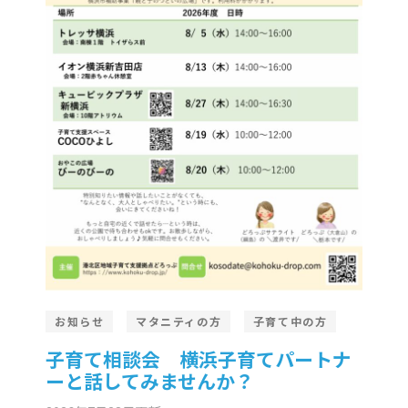
er Demos
Bar – Disabled
er v4
uct Details
s
le/Full Menu – Dark
er v5
er v6
er v7
 + Sidebar
er v8
er v9
お知らせ
マタニティの方
子育て中の方
子育て相談会 横浜子育てパートナ
ーと話してみませんか？