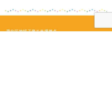
港北区地域子育て支援拠点
どろっぷ
〒222-0037 横浜市港北区大倉山3-57-3
Tel.
045-540-7420
開館日時：火曜日～土曜日 9：30～16：00
閉館日：日曜日・月曜日・祝日・年末年始・特別
休館日
※隔月日曜開館あり。
詳しいアクセスはこちら
港北区地域子育て支援拠点