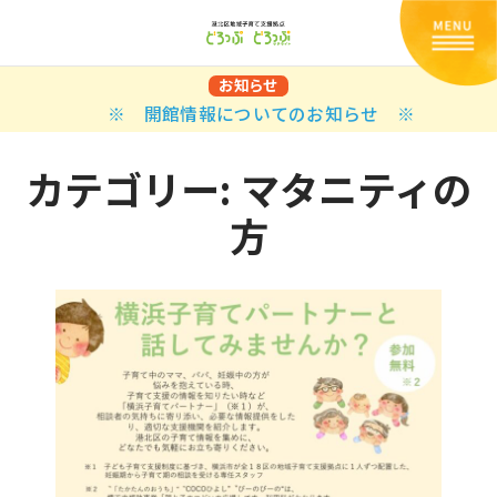
お知らせ
※ 開館情報についてのお知らせ ※
カテゴリー:
マタニティの
方
Back
Back
Back
Back
Back
Back
Back
Back
Back
Back
N
E STYLES
BAL OPTIONS
DER LAYOUTS
ER DEMOS
ODUCT
ES
PLE PAGES
知らせ一覧
TING
 Styles
Classic
 Load Transition
er v1
ration
uct Types
le Pages
い合わせ
ing
sic
Default
Demo
Default
al Options
al Popup
er v2
ion
uct Style
kbook
le Post
lay
Demo
er Layouts
aign Bar
er v3
uct Gallery
book Single
gation
nry
Featured