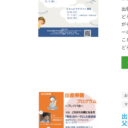
出
ど
が
ー
こ
ど
出
父