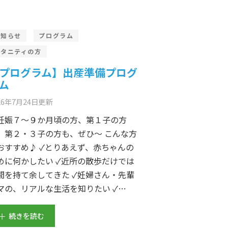
お知らせ
プログラム
マタニティの方
プログラム】出産準備プログ
ム
26年7月24日
更新
妊娠７～９か月頃の方、第１子の方
、第２・３子の方も、ぜひ～ こんな方
おすすめ♪ ✓とりあえず、赤ちゃんの
めに何かしたい ✓近所の散歩だけでは
間を持て余してきた ✓妊婦さん・先輩
マの、リアルな生活を知りたい ✓…
続きを読む