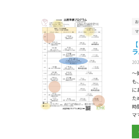
【
ラ
20
～
も
に
た
時
マ