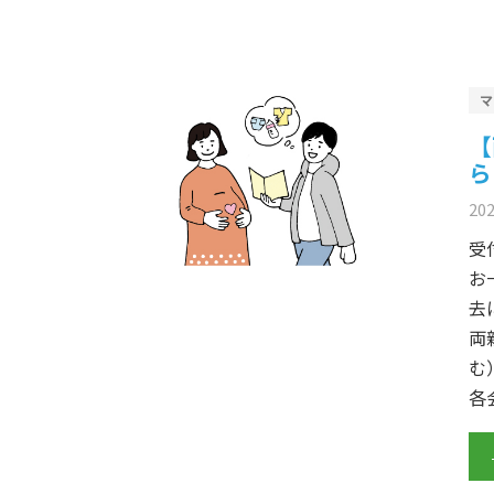
【
ら
20
受
お
去
両
む
各