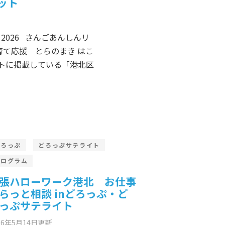
ット
026 さんごあんしんリ
育て応援 とらのまき はこ
トに掲載している「港北区
どろっぷ
どろっぷサテライト
プログラム
張ハローワーク港北 お仕事
らっと相談 inどろっぷ・ど
っぷサテライト
26年5月14日
更新