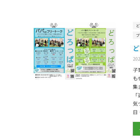
ど
20
子
も
集
「
気
日