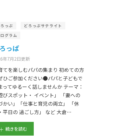
どろっぷ
どろっぷサテライト
プログラム
ろっぱ
26年7月2日
更新
育てを楽しむパパの集まり 初めての方
ぜひご参加ください●パパと子どもで
まってゆるーく話しませんか テーマ：
遊びスポット・ イベント」 「妻への
づかい」「仕事と育児の両立」 「休
・平日の 過ごし方」 など 大倉…
続きを読む