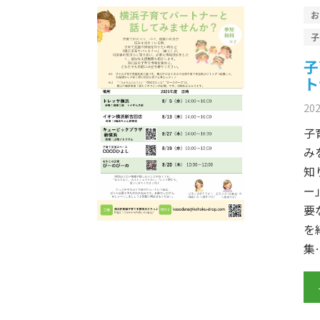
子
ト
20
子
み
知
ー
要
を
集