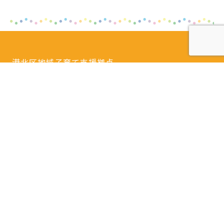
港北区地域子育て支援拠点
どろっぷ
〒222-0037 横浜市港北区大倉山3-57-3
Tel.
045-540-7420
開館日時：火曜日～土曜日 9：30～16：00
閉館日：日曜日・月曜日・祝日・年末年始・特別
休館日
※隔月日曜開館あり。
詳しいアクセスはこちら
港北区地域子育て支援拠点