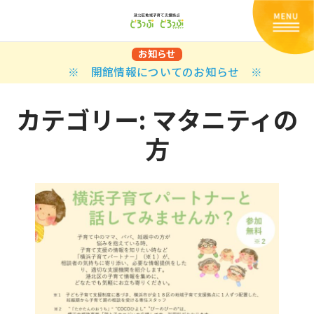
お知らせ
※ 開館情報についてのお知らせ ※
カテゴリー:
マタニティの
方
Back
Back
Back
Back
Back
Back
Back
Back
Back
Back
N
E STYLES
BAL OPTIONS
DER LAYOUTS
ER DEMOS
ODUCT
ES
PLE PAGES
知らせ一覧
TING
 Styles
Classic
 Load Transition
er v1
ration
uct Types
le Pages
い合わせ
ing
sic
Default
Demo
Default
al Options
al Popup
er v2
ion
uct Style
kbook
le Post
lay
Demo
er Layouts
aign Bar
er v3
uct Gallery
book Single
gation
nry
Featured