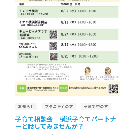
er Demos
Bar – Disabled
er v4
uct Details
s
le/Full Menu – Dark
er v5
er v6
er v7
 + Sidebar
er v8
er v9
お知らせ
マタニティの方
子育て中の方
子育て相談会 横浜子育てパートナ
ーと話してみませんか？