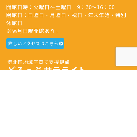
開館日時：火曜日～土曜日 9：30～16：00
閉館日：日曜日・月曜日・祝日・年末年始・特別
休館日
※隔月日曜開館あり。
詳しいアクセスはこちら
港北区地域子育て支援拠点
どろっぷ サテライト
〒223-0052
横浜市港北区綱島東3-1-7
Tel.
045-633-1078
開館日時：火曜日～土曜日 9：30～16：00
閉館日：日曜日・月曜日・祝日・年末年始・特別
休館日