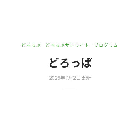
er Demos
Bar – Disabled
er v4
uct Details
s
le/Full Menu – Dark
er v5
er v6
どろっぷ
どろっぷサテライト
プログラム
er v7
 + Sidebar
どろっぱ
er v8
2026年7月2日更新
er v9