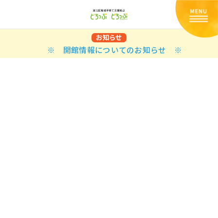
お知らせ
※ 開館情報についてのお知らせ ※
Back
Back
Back
Back
Back
Back
Back
Back
Back
Back
N
E STYLES
BAL OPTIONS
DER LAYOUTS
ER DEMOS
ODUCT
ES
PLE PAGES
知らせ一覧
TING
 Styles
Classic
 Load Transition
er v1
ration
uct Types
le Pages
い合わせ
ing
sic
Default
Demo
Default
al Options
al Popup
er v2
ion
uct Style
kbook
le Post
lay
Demo
er Layouts
aign Bar
er v3
uct Gallery
book Single
gation
nry
Featured