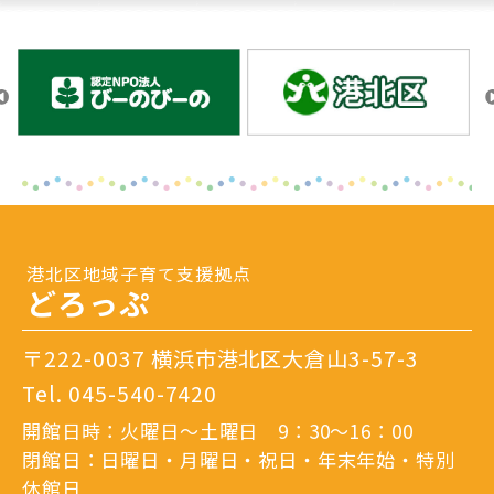
港北区地域子育て支援拠点
どろっぷ
〒222-0037 横浜市港北区大倉山3-57-3
Tel.
045-540-7420
開館日時：火曜日～土曜日 9：30～16：00
閉館日：日曜日・月曜日・祝日・年末年始・特別
休館日