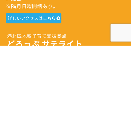
※隔月日曜開館あり。
詳しいアクセスはこちら
港北区地域子育て支援拠点
どろっぷ サテライト
〒223-0052
横浜市港北区綱島東3-1-7
Tel.
045-633-1078
開館日時：火曜日～土曜日 9：30～16：00
閉館日：日曜日・月曜日・祝日・年末年始・特別
休館日
※隔月日曜開館あり。
詳しいアクセスはこちら