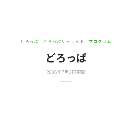
er Demos
Bar – Disabled
er v4
uct Details
s
le/Full Menu – Dark
er v5
er v6
どろっぷ
どろっぷサテライト
プログラム
er v7
 + Sidebar
どろっぱ
er v8
2026年7月2日更新
er v9