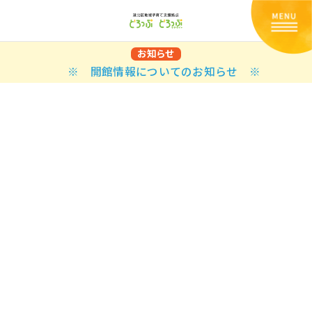
お知らせ
※ 開館情報についてのお知らせ ※
Back
Back
Back
Back
Back
Back
Back
Back
Back
Back
N
E STYLES
BAL OPTIONS
DER LAYOUTS
ER DEMOS
ODUCT
ES
PLE PAGES
知らせ一覧
TING
 Styles
Classic
 Load Transition
er v1
ration
uct Types
le Pages
い合わせ
ing
sic
Default
Demo
Default
al Options
al Popup
er v2
ion
uct Style
kbook
le Post
lay
Demo
er Layouts
aign Bar
er v3
uct Gallery
book Single
gation
nry
Featured