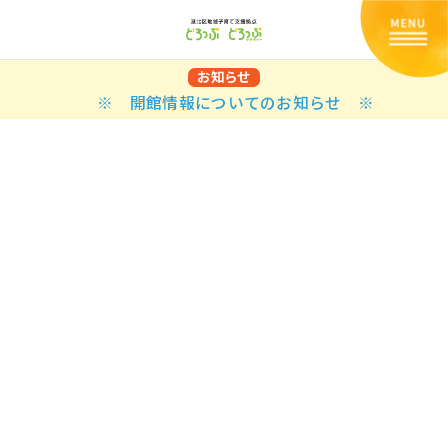
お知らせ
※ 開館情報についてのお知らせ ※
Back
Back
Back
Back
Back
Back
Back
Back
Back
Back
N
E STYLES
BAL OPTIONS
DER LAYOUTS
ER DEMOS
ODUCT
ES
PLE PAGES
知らせ一覧
TING
 Styles
Classic
 Load Transition
er v1
ration
uct Types
le Pages
い合わせ
ing
sic
Default
Demo
Default
al Options
al Popup
er v2
ion
uct Style
kbook
le Post
lay
Demo
er Layouts
aign Bar
er v3
uct Gallery
book Single
gation
nry
Featured