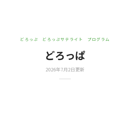
er Demos
Bar – Disabled
er v4
uct Details
s
le/Full Menu – Dark
er v5
er v6
どろっぷ
どろっぷサテライト
プログラム
er v7
 + Sidebar
どろっぱ
er v8
2026年7月2日更新
er v9