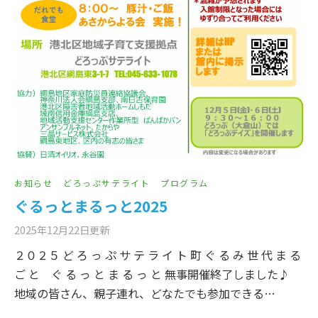
お知らせ
どろっぷサテライト
プログラム
ぐるっとまるっと2025
2025年12月22日
更新
２０２５ ど ろ っ ぷ サ テ ラ イ ト 町 ぐ る み 世 代 ま る
ご と ぐ る っ と ま る っ と 無事開催終了しました♪
地域の皆さん、親子連れ、どなたでも参加できる…