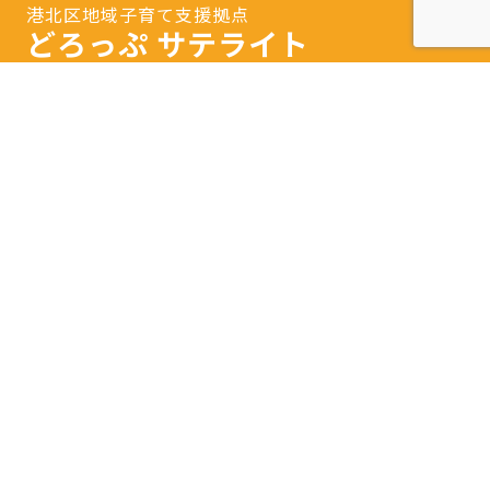
港北区地域子育て支援拠点
どろっぷ サテライト
〒223-0052
横浜市港北区綱島東3-1-7
Tel.
045-633-1078
開館日時：火曜日～土曜日 9：30～16：00
閉館日：日曜日・月曜日・祝日・年末年始・特別
休館日
※隔月日曜開館あり。
詳しいアクセスはこちら