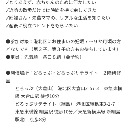
✓とりあえず、赤ちゃんのために何かしたい
✓近所の散歩だけでは時間を持て余してきた
✓妊婦さん・先輩ママの、リアルな生活を知りたい
✓産後に役立つヒントをもらいたい
●参加対象：港北区にお住まいの妊娠７～９か月頃の方
どなたでも（第２子、第３子の方もお待ちしています）
●定員：先着順 各日８組（要予約）
●開催場所：どろっぷ・どろっぷサテライト ２階研修
室
どろっぷ（大倉山） 港北区大倉山3-57-3 東急東横
線 大倉山駅 徒歩10分
どろっぷサテライト（綱島） 港北区綱島東3-1-7
東急東横線 綱島駅 徒歩10分／東急新横浜線 新綱島
駅北口 徒歩8分