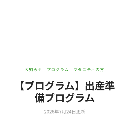
er Demos
Bar – Disabled
er v4
uct Details
s
le/Full Menu – Dark
er v5
er v6
er v7
 + Sidebar
er v8
お知らせ
プログラム
マタニティの方
er v9
【プログラム】出産準
備プログラム
2026年7月24日更新