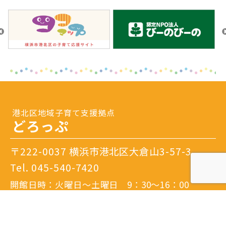
港北区地域子育て支援拠点
どろっぷ
〒222-0037 横浜市港北区大倉山3-57-3
Tel.
045-540-7420
開館日時：火曜日～土曜日 9：30～16：00
閉館日：日曜日・月曜日・祝日・年末年始・特別
休館日
※隔月日曜開館あり。