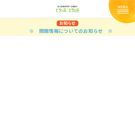
お知らせ
※ 開館情報についてのお知らせ ※
Back
Back
Back
Back
Back
Back
Back
Back
Back
Back
N
E STYLES
BAL OPTIONS
DER LAYOUTS
ER DEMOS
ODUCT
ES
PLE PAGES
知らせ一覧
TING
 Styles
Classic
 Load Transition
er v1
ration
uct Types
le Pages
い合わせ
ing
sic
Default
Demo
Default
al Options
al Popup
er v2
ion
uct Style
kbook
le Post
lay
Demo
er Layouts
aign Bar
er v3
uct Gallery
book Single
gation
nry
Featured