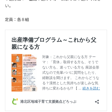
い。
定員：各８組