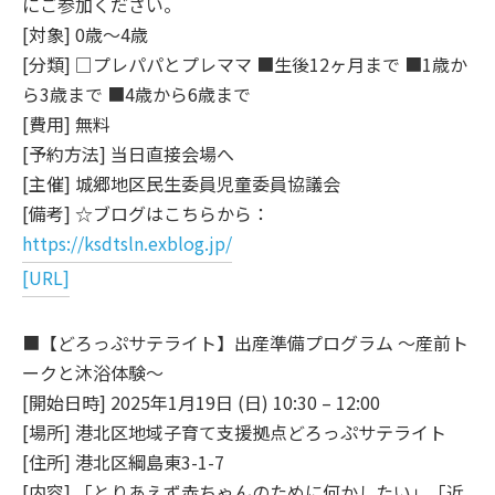
にご参加ください。
[対象] 0歳～4歳
[分類] □プレパパとプレママ ■生後12ヶ月まで ■1歳か
ら3歳まで ■4歳から6歳まで
[費用] 無料
[予約方法] 当日直接会場へ
[主催] 城郷地区民生委員児童委員協議会
[備考] ☆ブログはこちらから：
https://ksdtsln.exblog.jp/
[URL]
■【どろっぷサテライト】出産準備プログラム ～産前ト
ークと沐浴体験～
[開始日時] 2025年1月19日 (日) 10:30 – 12:00
[場所] 港北区地域子育て支援拠点どろっぷサテライト
[住所] 港北区綱島東3-1-7
[内容] 「とりあえず赤ちゃんのために何かしたい」「近