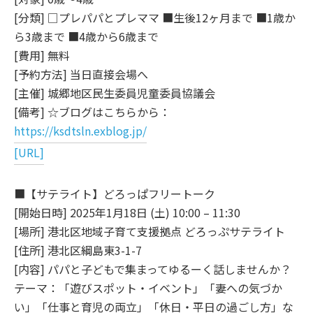
[分類] □プレパパとプレママ ■生後12ヶ月まで ■1歳か
ら3歳まで ■4歳から6歳まで
[費用] 無料
[予約方法] 当日直接会場へ
[主催] 城郷地区民生委員児童委員協議会
[備考] ☆ブログはこちらから：
https://ksdtsln.exblog.jp/
[URL]
■【サテライト】どろっぱフリートーク
[開始日時] 2025年1月18日 (土) 10:00 – 11:30
[場所] 港北区地域子育て支援拠点 どろっぷサテライト
[住所] 港北区綱島東3-1-7
[内容] パパと子どもで集まってゆるーく話しませんか？
テーマ：「遊びスポット・イベント」「妻への気づか
い」「仕事と育児の両立」「休日・平日の過ごし方」な