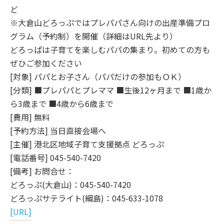
ど
※大倉山どろっぷではプレパパさん向けの出産準備プロ
グラム（予約制）を開催（詳細はURL先より）
どろっぱは子育てを楽しむパパの集まり。初めての方も
ぜひご参加ください
[対象] パパとお子さん（パパだけの参加もＯＫ）
[分類] ■プレパパとプレママ ■生後12ヶ月まで ■1歳か
ら3歳まで ■4歳から6歳まで
[費用] 無料
[予約方法] 当日直接会場へ
[主催] 港北区地域子育て支援拠点 どろっぷ
[電話番号] 045-540-7420
[備考] お問合せ：
どろっぷ(大倉山)：045-540-7420
どろっぷサテライト(綱島)：045-633-1078
[URL]