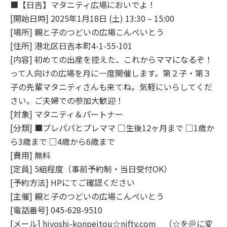
■【日吉】マタニティ広場においでよ！
[開始日時] 2025年1月18日 (土) 13:30 – 15:00
[場所] 親と子のつどいの広場こんぺいとう
[住所] 港北区日吉本町4-1-55-101
[内容] 初めての出産を控えた、これからママになるぞ！
って人向けの広場を月に一度開催します。第２子・第３
子の先輩マタニティさんも来てね。気軽にいらしてくだ
さい。ご夫婦での参加大歓迎！
[対象] マタニティ＆パートナー
[分類] ■プレパパとプレママ □生後12ヶ月まで □1歳か
ら3歳まで □4歳から6歳まで
[費用] 無料
[定員] 5組程度（事前予約制・当日受付OK）
[予約方法] HPにてご確認ください
[主催] 親と子のつどいの広場こんぺいとう
[電話番号] 045-628-9510
[メール] hiyoshi-konpeitou☆nifty.com （☆を＠に変