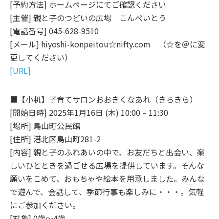
[予約方法] ホームページにてご確認ください
[主催] 親と子のつどいの広場 こんぺいとう
[電話番号] 045-628-9510
[メール] hiyoshi-konpeitou☆nifty.com （☆を＠に変
更してください）
[URL]
■【小机】子育てサロンおおきくなあれ（きらきら）
[開始日時] 2025年1月16日 (木) 10:00 – 11:30
[場所] 鳥山町公民館
[住所] 港北区鳥山町281-2
[内容] 親と子のふれあいの中で、お友だちと出会い、楽
しいひとときを過ごせる広場を提供しています。そんな
願いをこめて、おもちゃや絵本を用意しました。みんな
で遊んで、会話して、季節行事も楽しみに・・・。気軽
にご参加ください。
[対象] 0歳～4歳