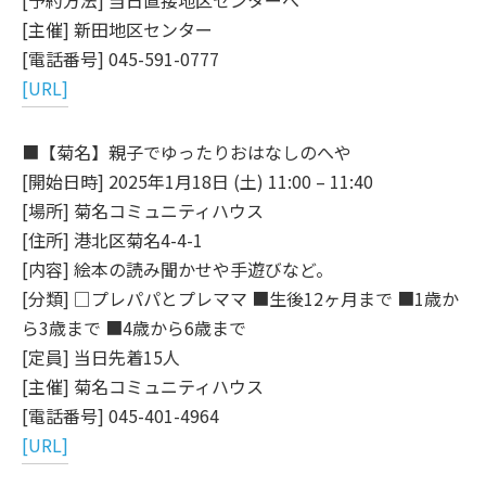
[予約方法] 当日直接地区センターへ
[主催] 新田地区センター
[電話番号] 045-591-0777
[URL]
■【菊名】親子でゆったりおはなしのへや
[開始日時] 2025年1月18日 (土) 11:00 – 11:40
[場所] 菊名コミュニティハウス
[住所] 港北区菊名4-4-1
[内容] 絵本の読み聞かせや手遊びなど。
[分類] □プレパパとプレママ ■生後12ヶ月まで ■1歳か
ら3歳まで ■4歳から6歳まで
[定員] 当日先着15人
[主催] 菊名コミュニティハウス
[電話番号] 045-401-4964
[URL]