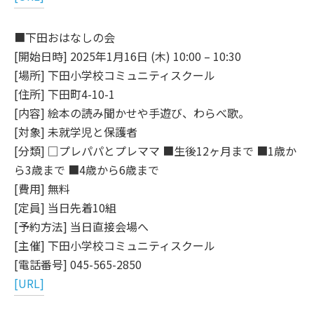
■下田おはなしの会
[開始日時] 2025年1月16日 (木) 10:00 – 10:30
[場所] 下田小学校コミュニティスクール
[住所] 下田町4-10-1
[内容] 絵本の読み聞かせや手遊び、わらべ歌。
[対象] 未就学児と保護者
[分類] □プレパパとプレママ ■生後12ヶ月まで ■1歳か
ら3歳まで ■4歳から6歳まで
[費用] 無料
[定員] 当日先着10組
[予約方法] 当日直接会場へ
[主催] 下田小学校コミュニティスクール
[電話番号] 045-565-2850
[URL]