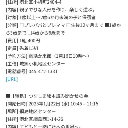
[住所] 港北区小机町2484-4
[内容] 親子でひな人形を作り、楽しく遊ぶ。
[対象] 1歳以上～2歳6か月未満の子と保護者
[分類] □プレパパとプレママ □生後12ヶ月まで ■1歳か
ら3歳まで □4歳から6歳まで
[費用] 1組 400円
[定員] 先着15組
[予約方法] 電話か来館（1月16日10時～）
[主催] 城郷小机地区センター
[電話番号] 045-472-1331
[URL]
■【綱島】つなしま絵本読み聞かせの会
[開始日時] 2025年1月22日 (水) 10:45 – 11:15
[場所] 綱島地区センター
[住所] 港北区綱島西1-14-26
[内容] 子どもと一緒に絵本の世界へ。