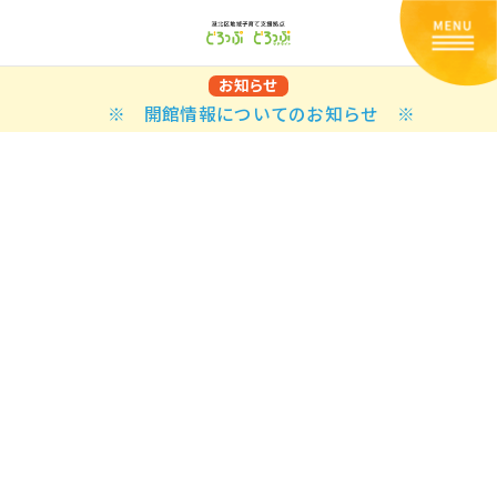
お知らせ
※ 開館情報についてのお知らせ ※
Back
Back
Back
Back
Back
Back
Back
Back
Back
Back
N
E STYLES
BAL OPTIONS
DER LAYOUTS
ER DEMOS
ODUCT
ES
PLE PAGES
知らせ一覧
TING
 Styles
Classic
 Load Transition
er v1
ration
uct Types
le Pages
い合わせ
ing
sic
Default
Demo
Default
al Options
al Popup
er v2
ion
uct Style
kbook
le Post
lay
Demo
er Layouts
aign Bar
er v3
uct Gallery
book Single
gation
nry
Featured