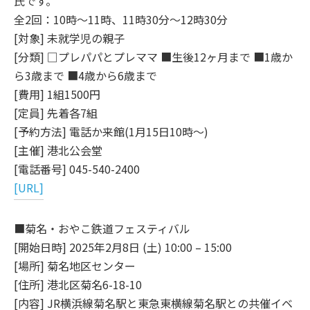
氏です。
全2回：10時～11時、11時30分～12時30分
[対象] 未就学児の親子
[分類] □プレパパとプレママ ■生後12ヶ月まで ■1歳か
ら3歳まで ■4歳から6歳まで
[費用] 1組1500円
[定員] 先着各7組
[予約方法] 電話か来館(1月15日10時～)
[主催] 港北公会堂
[電話番号] 045-540-2400
[URL]
■菊名・おやこ鉄道フェスティバル
[開始日時] 2025年2月8日 (土) 10:00 – 15:00
[場所] 菊名地区センター
[住所] 港北区菊名6-18-10
[内容] JR横浜線菊名駅と東急東横線菊名駅との共催イベ