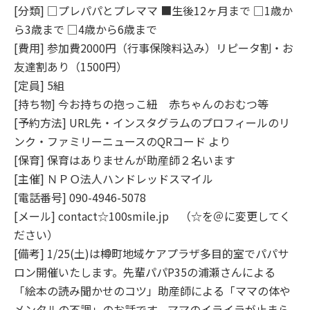
[分類] □プレパパとプレママ ■生後12ヶ月まで □1歳か
ら3歳まで □4歳から6歳まで
[費用] 参加費2000円（行事保険料込み）リピータ割・お
友達割あり（1500円）
[定員] 5組
[持ち物] 今お持ちの抱っこ紐 赤ちゃんのおむつ等
[予約方法] URL先・インスタグラムのプロフィールのリ
ンク・ファミリーニュースのQRコード より
[保育] 保育はありませんが助産師２名います
[主催] ＮＰＯ法人ハンドレッドスマイル
[電話番号] 090-4946-5078
[メール] contact☆100smile.jp （☆を＠に変更してく
ださい）
[備考] 1/25(土)は樽町地域ケアプラザ多目的室でパパサ
ロン開催いたします。先輩パパP35の浦瀬さんによる
「絵本の読み聞かせのコツ」助産師による「ママの体や
メンタルの不調」のお話です。ママのイライラが止まら