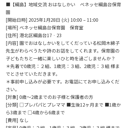
■【綱島】地域交流 おはなしかい ベネッセ綱島台保育
園
[開始日時] 2025年1月28日 (火) 10:00 – 11:00
[場所] ベネッセ綱島台保育園 保育室
[住所] 港北区綱島台17‐23
[内容] 園でおはなしかいをしてくだっている松岡木綿子
先生がわらべうたや詩のお話をしてくれます。保育園の
子どもたちと一緒に楽しいひと時を過ごしませんか？
＊先着で0歳児：２組、1歳児：３組、2歳児：３組 様ま
でとさせていただきます。
＊事前申し込みが必要です。お電話にてお申し込みくだ
さい。
[対象] 0歳～2歳までのお子様と保護者の方
[分類] □プレパパとプレママ ■生後12ヶ月まで ■1歳か
ら3歳まで □4歳から6歳まで
[費用] なし
[定員] 0歳児：２組、1歳児：３組、2歳児：３組 様まで