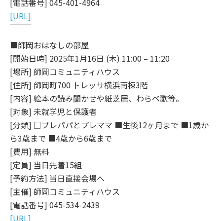
[電話番号] 045-401-4964
[URL]
■師岡おはなしの部屋
[開始日時] 2025年1月16日 (木) 11:00 – 11:20
[場所] 師岡コミュニティハウス
[住所] 師岡町700 トレッサ横浜南棟3階
[内容] 絵本の読み聞かせや紙芝居、わらべ歌等。
[対象] 未就学児と保護者
[分類] □プレパパとプレママ ■生後12ヶ月まで ■1歳か
ら3歳まで ■4歳から6歳まで
[費用] 無料
[定員] 当日先着15組
[予約方法] 当日直接会場へ
[主催] 師岡コミュニティハウス
[電話番号] 045-534-2439
[URL]