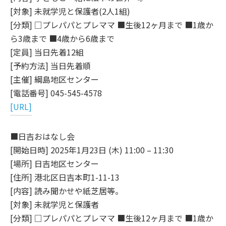
[対象] 未就学児と保護者(2人1組)
[分類] □プレパパとプレママ ■生後12ヶ月まで ■1歳か
ら3歳まで ■4歳から6歳まで
[定員] 当日先着12組
[予約方法] 当日先着順
[主催] 綱島地区センター
[電話番号] 045-545-4578
[URL]
■日吉おはなし会
[開始日時] 2025年1月23日 (木) 11:00 – 11:30
[場所] 日吉地区センター
[住所] 港北区日吉本町1-11-13
[内容] 読み聞かせや紙芝居等。
[対象] 未就学児と保護者
[分類] □プレパパとプレママ ■生後12ヶ月まで ■1歳か