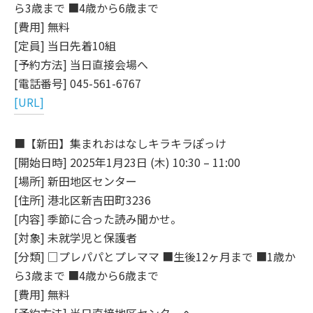
ら3歳まで ■4歳から6歳まで
[費用] 無料
[定員] 当日先着10組
[予約方法] 当日直接会場へ
[電話番号] 045-561-6767
[URL]
■【新田】集まれおはなしキラキラぽっけ
[開始日時] 2025年1月23日 (木) 10:30 – 11:00
[場所] 新田地区センター
[住所] 港北区新吉田町3236
[内容] 季節に合った読み聞かせ。
[対象] 未就学児と保護者
[分類] □プレパパとプレママ ■生後12ヶ月まで ■1歳か
ら3歳まで ■4歳から6歳まで
[費用] 無料