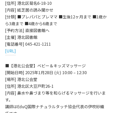
[住所] 港北区菊名6-18-10
[内容] 紙芝居の読み聞かせ
[分類] ■プレパパとプレママ ■生後12ヶ月まで ■1歳か
ら3歳まで ■4歳から6歳まで
[予約方法] 直接図書館へ
[主催] 港北図書館
[電話番号] 045-421-1211
[URL]
■【港北公会堂】ベビー＆キッズマッサージ
[開始日時] 2025年1月28日 (火) 10:00 – 12:30
[場所] 港北公会堂
[住所] 港北区大豆戸町26-1
[内容] 鼻水や鼻づまり等を和らげるマッサージを行いま
す。
講師はEduQ国際ナチュラルタッチ協会代表の伊吹砂織