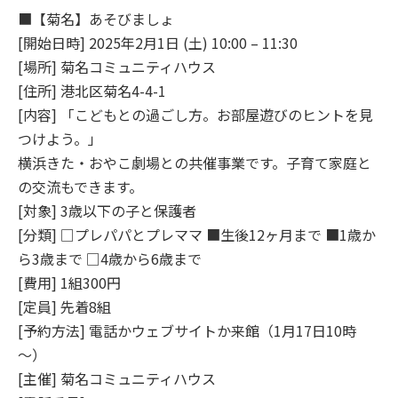
■【菊名】あそびましょ
[開始日時] 2025年2月1日 (土) 10:00 – 11:30
[場所] 菊名コミュニティハウス
[住所] 港北区菊名4-4-1
[内容] 「こどもとの過ごし方。お部屋遊びのヒントを見
つけよう。」
横浜きた・おやこ劇場との共催事業です。子育て家庭と
の交流もできます。
[対象] 3歳以下の子と保護者
[分類] □プレパパとプレママ ■生後12ヶ月まで ■1歳か
ら3歳まで □4歳から6歳まで
[費用] 1組300円
[定員] 先着8組
[予約方法] 電話かウェブサイトか来館（1月17日10時
～）
[主催] 菊名コミュニティハウス