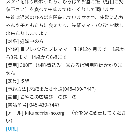
スタイを作り終わったら、ひろばでお昼ご飯（各自ご持
参下さい）を食べて午後までゆっくりして頂けます。
午後は通常のひろばを開館していますので、実際に赤ち
ゃんや子どもたちに会えたり、先輩ママ・パパとお話し
出来たりしますよ♪
[対象] 妊娠中の方
[分類] ■プレパパとプレママ □生後12ヶ月まで □1歳か
ら3歳まで □4歳から6歳まで
[費用] 300円（材料費込み）※ひろば利用料はかかりま
せん
[定員] ５組
[予約方法] 来館または電話(045-439-7447)
[主催] おやこの広場びーのびーの
[電話番号] 045-439-7447
[メール] kikuna☆bi-no.org （☆を＠に変更してくださ
い）
[URL]