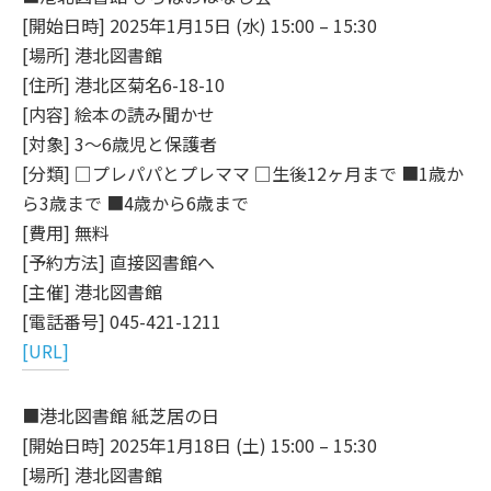
[開始日時] 2025年1月15日 (水) 15:00 – 15:30
[場所] 港北図書館
[住所] 港北区菊名6-18-10
[内容] 絵本の読み聞かせ
[対象] 3～6歳児と保護者
[分類] □プレパパとプレママ □生後12ヶ月まで ■1歳か
ら3歳まで ■4歳から6歳まで
[費用] 無料
[予約方法] 直接図書館へ
[主催] 港北図書館
[電話番号] 045-421-1211
[URL]
■港北図書館 紙芝居の日
[開始日時] 2025年1月18日 (土) 15:00 – 15:30
[場所] 港北図書館