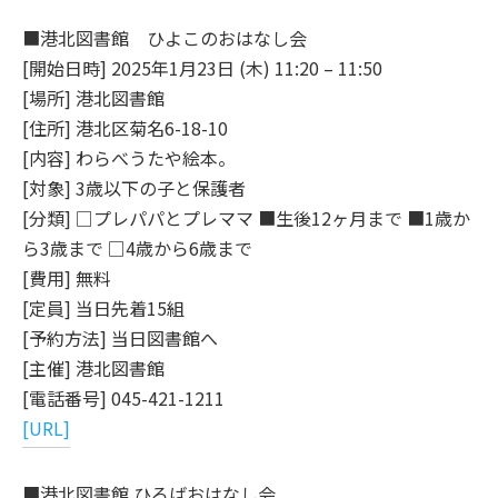
■港北図書館 ひよこのおはなし会
[開始日時] 2025年1月23日 (木) 11:20 – 11:50
[場所] 港北図書館
[住所] 港北区菊名6-18-10
[内容] わらべうたや絵本。
[対象] 3歳以下の子と保護者
[分類] □プレパパとプレママ ■生後12ヶ月まで ■1歳か
ら3歳まで □4歳から6歳まで
[費用] 無料
[定員] 当日先着15組
[予約方法] 当日図書館へ
[主催] 港北図書館
[電話番号] 045-421-1211
[URL]
■港北図書館 ひろばおはなし会