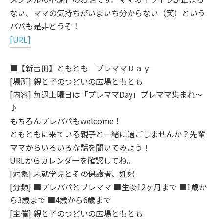
ない、ママの気持ちがいまいち分からない（笑）という
パパも是非どうぞ！
[URL]
■【新吉田】ともとも プレママＤａｙ
[場所] 親と子のつどいの広場ともとも
[内容] 毎週土曜日は「プレママDay」プレママ集まれ～
♪
もちろんプレパパもwelcome！
ともともに来ている親子と一緒に過ごしませんか？先輩
ママからいろいろな話を聞いてみよう！
URLからカレンダーを確認してね。
[対象] 未就学児とその保護者、妊婦
[分類] ■プレパパとプレママ ■生後12ヶ月まで ■1歳か
ら3歳まで ■4歳から6歳まで
[主催] 親と子のつどいの広場ともとも