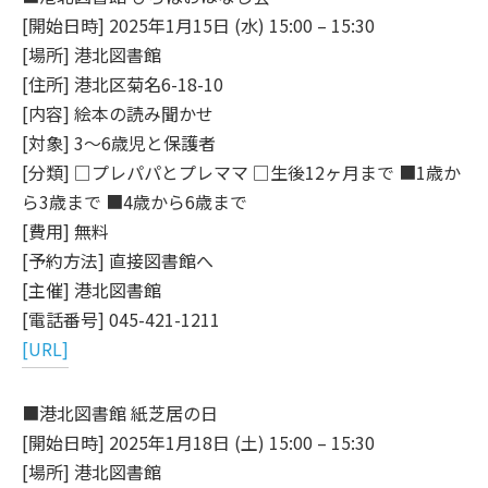
[開始日時] 2025年1月15日 (水) 15:00 – 15:30
[場所] 港北図書館
[住所] 港北区菊名6-18-10
[内容] 絵本の読み聞かせ
[対象] 3～6歳児と保護者
[分類] □プレパパとプレママ □生後12ヶ月まで ■1歳か
ら3歳まで ■4歳から6歳まで
[費用] 無料
[予約方法] 直接図書館へ
[主催] 港北図書館
[電話番号] 045-421-1211
[URL]
■港北図書館 紙芝居の日
[開始日時] 2025年1月18日 (土) 15:00 – 15:30
[場所] 港北図書館