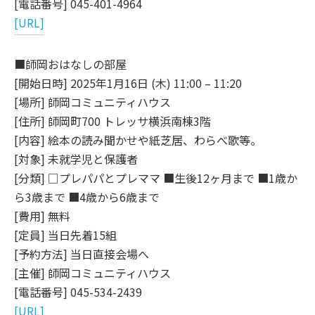
[電話番号] 045-401-4964
[URL]
■師岡おはなしの部屋
[開始日時] 2025年1月16日 (木) 11:00 – 11:20
[場所] 師岡コミュニティハウス
[住所] 師岡町700 トレッサ横浜南棟3階
[内容] 絵本の読み聞かせや紙芝居、わらべ歌等。
[対象] 未就学児と保護者
[分類] □プレパパとプレママ ■生後12ヶ月まで ■1歳か
ら3歳まで ■4歳から6歳まで
[費用] 無料
[定員] 当日先着15組
[予約方法] 当日直接会場へ
[主催] 師岡コミュニティハウス
[電話番号] 045-534-2439
[URL]