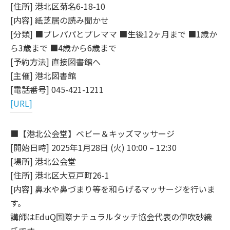
[住所] 港北区菊名6-18-10
[内容] 紙芝居の読み聞かせ
[分類] ■プレパパとプレママ ■生後12ヶ月まで ■1歳か
ら3歳まで ■4歳から6歳まで
[予約方法] 直接図書館へ
[主催] 港北図書館
[電話番号] 045-421-1211
[URL]
■【港北公会堂】ベビー＆キッズマッサージ
[開始日時] 2025年1月28日 (火) 10:00 – 12:30
[場所] 港北公会堂
[住所] 港北区大豆戸町26-1
[内容] 鼻水や鼻づまり等を和らげるマッサージを行いま
す。
講師はEduQ国際ナチュラルタッチ協会代表の伊吹砂織