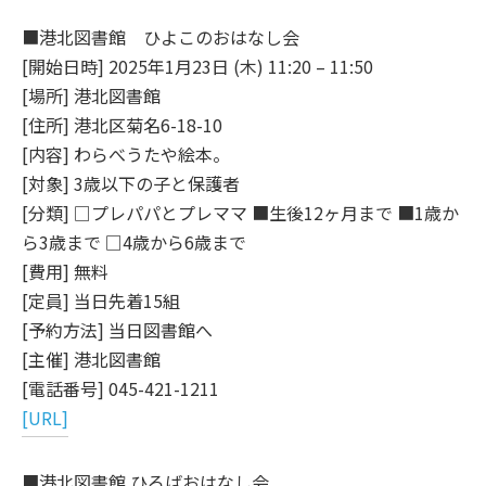
■港北図書館 ひよこのおはなし会
[開始日時] 2025年1月23日 (木) 11:20 – 11:50
[場所] 港北図書館
[住所] 港北区菊名6-18-10
[内容] わらべうたや絵本。
[対象] 3歳以下の子と保護者
[分類] □プレパパとプレママ ■生後12ヶ月まで ■1歳か
ら3歳まで □4歳から6歳まで
[費用] 無料
[定員] 当日先着15組
[予約方法] 当日図書館へ
[主催] 港北図書館
[電話番号] 045-421-1211
[URL]
■港北図書館 ひろばおはなし会