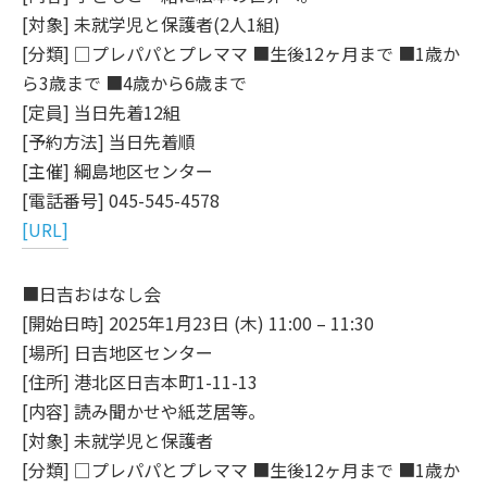
[対象] 未就学児と保護者(2人1組)
[分類] □プレパパとプレママ ■生後12ヶ月まで ■1歳か
ら3歳まで ■4歳から6歳まで
[定員] 当日先着12組
[予約方法] 当日先着順
[主催] 綱島地区センター
[電話番号] 045-545-4578
[URL]
■日吉おはなし会
[開始日時] 2025年1月23日 (木) 11:00 – 11:30
[場所] 日吉地区センター
[住所] 港北区日吉本町1-11-13
[内容] 読み聞かせや紙芝居等。
[対象] 未就学児と保護者
[分類] □プレパパとプレママ ■生後12ヶ月まで ■1歳か