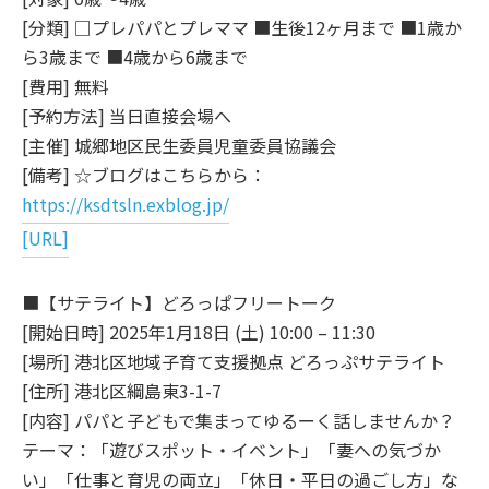
[分類] □プレパパとプレママ ■生後12ヶ月まで ■1歳か
ら3歳まで ■4歳から6歳まで
[費用] 無料
[予約方法] 当日直接会場へ
[主催] 城郷地区民生委員児童委員協議会
[備考] ☆ブログはこちらから：
https://ksdtsln.exblog.jp/
[URL]
■【サテライト】どろっぱフリートーク
[開始日時] 2025年1月18日 (土) 10:00 – 11:30
[場所] 港北区地域子育て支援拠点 どろっぷサテライト
[住所] 港北区綱島東3-1-7
[内容] パパと子どもで集まってゆるーく話しませんか？
テーマ：「遊びスポット・イベント」「妻への気づか
い」「仕事と育児の両立」「休日・平日の過ごし方」な