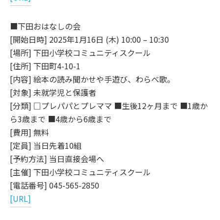
■下田おはなしの会
[開始日時] 2025年1月16日 (木) 10:00 – 10:30
[場所] 下田小学校コミュニティスクール
[住所] 下田町4-10-1
[内容] 絵本の読み聞かせや手遊び、わらべ歌。
[対象] 未就学児と保護者
[分類] □プレパパとプレママ ■生後12ヶ月まで ■1歳か
ら3歳まで ■4歳から6歳まで
[費用] 無料
[定員] 当日先着10組
[予約方法] 当日直接会場へ
[主催] 下田小学校コミュニティスクール
[電話番号] 045-565-2850
[URL]