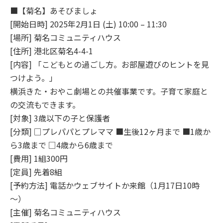
■【菊名】あそびましょ
[開始日時] 2025年2月1日 (土) 10:00 – 11:30
[場所] 菊名コミュニティハウス
[住所] 港北区菊名4-4-1
[内容] 「こどもとの過ごし方。お部屋遊びのヒントを見
つけよう。」
横浜きた・おやこ劇場との共催事業です。子育て家庭と
の交流もできます。
[対象] 3歳以下の子と保護者
[分類] □プレパパとプレママ ■生後12ヶ月まで ■1歳か
ら3歳まで □4歳から6歳まで
[費用] 1組300円
[定員] 先着8組
[予約方法] 電話かウェブサイトか来館（1月17日10時
～）
[主催] 菊名コミュニティハウス