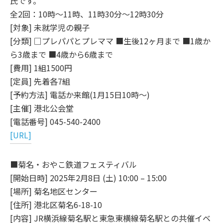
氏です。
全2回：10時～11時、11時30分～12時30分
[対象] 未就学児の親子
[分類] □プレパパとプレママ ■生後12ヶ月まで ■1歳か
ら3歳まで ■4歳から6歳まで
[費用] 1組1500円
[定員] 先着各7組
[予約方法] 電話か来館(1月15日10時～)
[主催] 港北公会堂
[電話番号] 045-540-2400
[URL]
■菊名・おやこ鉄道フェスティバル
[開始日時] 2025年2月8日 (土) 10:00 – 15:00
[場所] 菊名地区センター
[住所] 港北区菊名6-18-10
[内容] JR横浜線菊名駅と東急東横線菊名駅との共催イベ