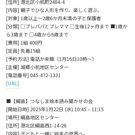
[住所] 港北区小机町2484-4
[内容] 親子でひな人形を作り、楽しく遊ぶ。
[対象] 1歳以上～2歳6か月未満の子と保護者
[分類] □プレパパとプレママ □生後12ヶ月まで ■1歳か
ら3歳まで □4歳から6歳まで
[費用] 1組 400円
[定員] 先着15組
[予約方法] 電話か来館（1月16日10時～）
[主催] 城郷小机地区センター
[電話番号] 045-472-1331
[URL]
■【綱島】つなしま絵本読み聞かせの会
[開始日時] 2025年1月22日 (水) 10:45 – 11:15
[場所] 綱島地区センター
[住所] 港北区綱島西1-14-26
[内容] 子どもと一緒に絵本の世界へ。