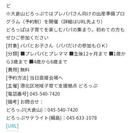
ど
※大倉山どろっぷではプレパパさん向けの出産準備プロ
グラム（予約制）を開催（詳細はURL先より）
どろっぱは子育てを楽しむパパの集まり。初めての方も
ぜひご参加ください
[対象] パパとお子さん（パパだけの参加もＯＫ）
[分類] ■プレパパとプレママ ■生後12ヶ月まで ■1歳か
ら3歳まで ■4歳から6歳まで
[費用] 無料
[予約方法] 当日直接会場へ
[主催] 港北区地域子育て支援拠点 どろっぷ
[電話番号] 045-540-7420
[備考] お問合せ：
どろっぷ(大倉山)：045-540-7420
どろっぷサテライト(綱島)：045-633-1078
[URL]