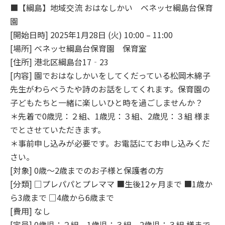
■【綱島】地域交流 おはなしかい ベネッセ綱島台保育
園
[開始日時] 2025年1月28日 (火) 10:00 – 11:00
[場所] ベネッセ綱島台保育園 保育室
[住所] 港北区綱島台17‐23
[内容] 園でおはなしかいをしてくだっている松岡木綿子
先生がわらべうたや詩のお話をしてくれます。保育園の
子どもたちと一緒に楽しいひと時を過ごしませんか？
＊先着で0歳児：２組、1歳児：３組、2歳児：３組 様ま
でとさせていただきます。
＊事前申し込みが必要です。お電話にてお申し込みくだ
さい。
[対象] 0歳～2歳までのお子様と保護者の方
[分類] □プレパパとプレママ ■生後12ヶ月まで ■1歳か
ら3歳まで □4歳から6歳まで
[費用] なし
[定員] 0歳児：２組、1歳児：３組、2歳児：３組 様まで