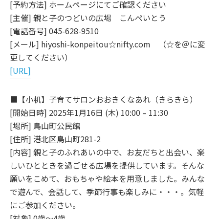
[予約方法] ホームページにてご確認ください
[主催] 親と子のつどいの広場 こんぺいとう
[電話番号] 045-628-9510
[メール] hiyoshi-konpeitou☆nifty.com （☆を＠に変
更してください）
[URL]
■【小机】子育てサロンおおきくなあれ（きらきら）
[開始日時] 2025年1月16日 (木) 10:00 – 11:30
[場所] 鳥山町公民館
[住所] 港北区鳥山町281-2
[内容] 親と子のふれあいの中で、お友だちと出会い、楽
しいひとときを過ごせる広場を提供しています。そんな
願いをこめて、おもちゃや絵本を用意しました。みんな
で遊んで、会話して、季節行事も楽しみに・・・。気軽
にご参加ください。
[対象] 0歳～4歳