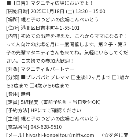
■【日吉】マタニティ広場においでよ！
[開始日時] 2025年1月18日 (土) 13:30 – 15:00
[場所] 親と子のつどいの広場こんぺいとう
[住所] 港北区日吉本町4-1-55-101
[内容] 初めての出産を控えた、これからママになるぞ！
って人向けの広場を月に一度開催します。第２子・第３
子の先輩マタニティさんも来てね。気軽にいらしてくだ
さい。ご夫婦での参加大歓迎！
[対象] マタニティ＆パートナー
[分類] ■プレパパとプレママ □生後12ヶ月まで □1歳か
ら3歳まで □4歳から6歳まで
[費用] 無料
[定員] 5組程度（事前予約制・当日受付OK）
[予約方法] HPにてご確認ください
[主催] 親と子のつどいの広場こんぺいとう
[電話番号] 045-628-9510
[メール] hiyoshi-konpeitou☆nifty.com （☆を＠に変