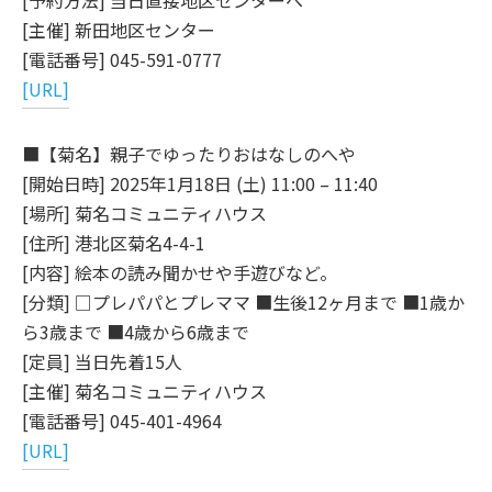
[予約方法] 当日直接地区センターへ
[主催] 新田地区センター
[電話番号] 045-591-0777
[URL]
■【菊名】親子でゆったりおはなしのへや
[開始日時] 2025年1月18日 (土) 11:00 – 11:40
[場所] 菊名コミュニティハウス
[住所] 港北区菊名4-4-1
[内容] 絵本の読み聞かせや手遊びなど。
[分類] □プレパパとプレママ ■生後12ヶ月まで ■1歳か
ら3歳まで ■4歳から6歳まで
[定員] 当日先着15人
[主催] 菊名コミュニティハウス
[電話番号] 045-401-4964
[URL]