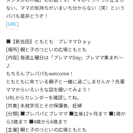
ない、ママの気持ちがいまいち分からない（笑）という
パパも是非どうぞ！
[URL]
■【新吉田】ともとも プレママＤａｙ
[場所] 親と子のつどいの広場ともとも
[内容] 毎週土曜日は「プレママDay」プレママ集まれ～
♪
もちろんプレパパもwelcome！
ともともに来ている親子と一緒に過ごしませんか？先輩
ママからいろいろな話を聞いてみよう！
URLからカレンダーを確認してね。
[対象] 未就学児とその保護者、妊婦
[分類] ■プレパパとプレママ ■生後12ヶ月まで ■1歳か
ら3歳まで ■4歳から6歳まで
[主催] 親と子のつどいの広場ともとも