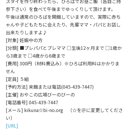
スタイを作り終わったら、ひろばでお昼ご飯（各自ご持
参下さい）を食べて午後までゆっくりして頂けます。
午後は通常のひろばを開館していますので、実際に赤ち
ゃんや子どもたちに会えたり、先輩ママ・パパとお話し
出来たりしますよ♪
[対象] 妊娠中の方
[分類] ■プレパパとプレママ □生後12ヶ月まで □1歳か
ら3歳まで □4歳から6歳まで
[費用] 300円（材料費込み）※ひろば利用料はかかりま
せん
[定員] ５組
[予約方法] 来館または電話(045-439-7447)
[主催] おやこの広場びーのびーの
[電話番号] 045-439-7447
[メール] kikuna☆bi-no.org （☆を＠に変更してくださ
い）
[URL]