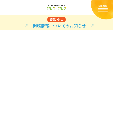
お知らせ
※ 開館情報についてのお知らせ ※
Back
Back
Back
Back
Back
Back
Back
Back
Back
Back
N
E STYLES
BAL OPTIONS
DER LAYOUTS
ER DEMOS
ODUCT
ES
PLE PAGES
知らせ一覧
TING
 Styles
Classic
 Load Transition
er v1
ration
uct Types
le Pages
い合わせ
ing
sic
Default
Demo
Default
al Options
al Popup
er v2
ion
uct Style
kbook
le Post
lay
Demo
er Layouts
aign Bar
er v3
uct Gallery
book Single
gation
nry
Featured