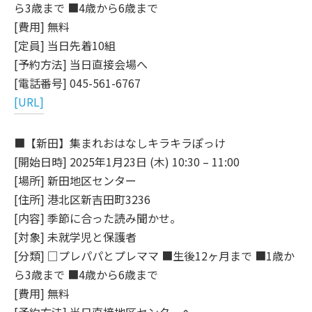
ら3歳まで ■4歳から6歳まで
[費用] 無料
[定員] 当日先着10組
[予約方法] 当日直接会場へ
[電話番号] 045-561-6767
[URL]
■【新田】集まれおはなしキラキラぽっけ
[開始日時] 2025年1月23日 (木) 10:30 – 11:00
[場所] 新田地区センター
[住所] 港北区新吉田町3236
[内容] 季節に合った読み聞かせ。
[対象] 未就学児と保護者
[分類] □プレパパとプレママ ■生後12ヶ月まで ■1歳か
ら3歳まで ■4歳から6歳まで
[費用] 無料