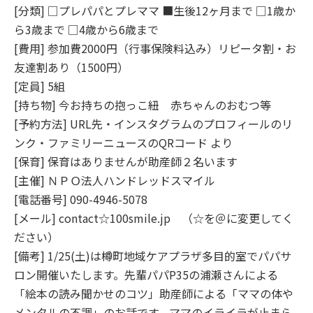
[分類] □プレパパとプレママ ■生後12ヶ月まで □1歳か
ら3歳まで □4歳から6歳まで
[費用] 参加費2000円（行事保険料込み）リピータ割・お
友達割あり（1500円）
[定員] 5組
[持ち物] 今お持ちの抱っこ紐 赤ちゃんのおむつ等
[予約方法] URL先・インスタグラムのプロフィールのリ
ンク・ファミリーニュースのQRコード より
[保育] 保育はありませんが助産師２名います
[主催] ＮＰＯ法人ハンドレッドスマイル
[電話番号] 090-4946-5078
[メール] contact☆100smile.jp （☆を＠に変更してく
ださい）
[備考] 1/25(土)は樽町地域ケアプラザ多目的室でパパサ
ロン開催いたします。先輩パパP35の浦瀬さんによる
「絵本の読み聞かせのコツ」助産師による「ママの体や
メンタルの不調」のお話です。ママのイライラが止まら