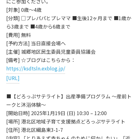
にご参加ください。
[対象] 0歳～4歳
[分類] □プレパパとプレママ ■生後12ヶ月まで ■1歳か
ら3歳まで ■4歳から6歳まで
[費用] 無料
[予約方法] 当日直接会場へ
[主催] 城郷地区民生委員児童委員協議会
[備考] ☆ブログはこちらから：
https://ksdtsln.exblog.jp/
[URL]
■【どろっぷサテライト】出産準備プログラム ～産前ト
ークと沐浴体験～
[開始日時] 2025年1月19日 (日) 10:30 – 12:00
[場所] 港北区地域子育て支援拠点どろっぷサテライト
[住所] 港北区綱島東3-1-7
[内容] 「とりあえず赤ちゃんのために何かしたい」「近