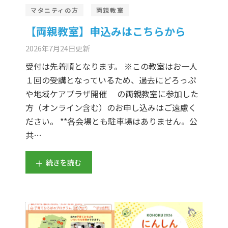
er Demos
Bar – Disabled
er v4
uct Details
s
マタニティの方
両親教室
【両親教室】申込みはこちらから
le/Full Menu – Dark
er v5
2026年7月24日
更新
er v6
受付は先着順となります。 ※この教室はお一人
１回の受講となっているため、過去にどろっぷ
er v7
 + Sidebar
や地域ケアプラザ開催 の両親教室に参加した
方（オンライン含む）のお申し込みはご遠慮く
er v8
ださい。 **各会場とも駐車場はありません。公
er v9
共…
続きを読む