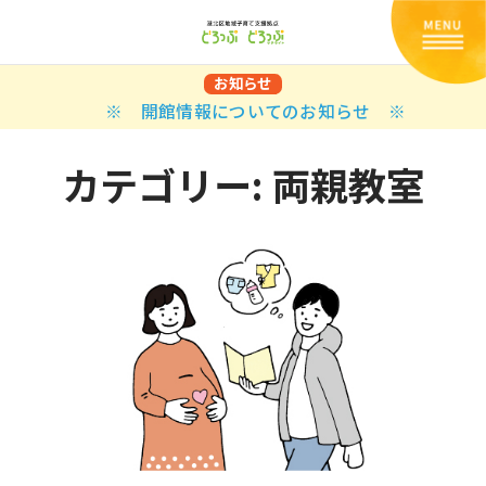
お知らせ
※ 開館情報についてのお知らせ ※
カテゴリー:
両親教室
Back
Back
Back
Back
Back
Back
Back
Back
Back
Back
N
E STYLES
BAL OPTIONS
DER LAYOUTS
ER DEMOS
ODUCT
ES
PLE PAGES
知らせ一覧
TING
 Styles
Classic
 Load Transition
er v1
ration
uct Types
le Pages
い合わせ
ing
sic
Default
Demo
Default
al Options
al Popup
er v2
ion
uct Style
kbook
le Post
lay
Demo
er Layouts
aign Bar
er v3
uct Gallery
book Single
gation
nry
Featured