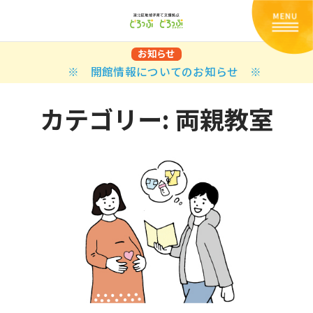
お知らせ
※ 開館情報についてのお知らせ ※
カテゴリー:
両親教室
Back
Back
Back
Back
Back
Back
Back
Back
Back
Back
N
E STYLES
BAL OPTIONS
DER LAYOUTS
ER DEMOS
ODUCT
ES
PLE PAGES
知らせ一覧
TING
 Styles
Classic
 Load Transition
er v1
ration
uct Types
le Pages
い合わせ
ing
sic
Default
Demo
Default
al Options
al Popup
er v2
ion
uct Style
kbook
le Post
lay
Demo
er Layouts
aign Bar
er v3
uct Gallery
book Single
gation
nry
Featured