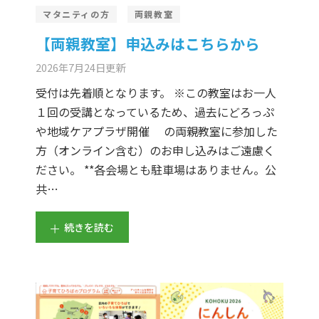
er Demos
Bar – Disabled
er v4
uct Details
s
マタニティの方
両親教室
【両親教室】申込みはこちらから
le/Full Menu – Dark
er v5
2026年7月24日
更新
er v6
受付は先着順となります。 ※この教室はお一人
１回の受講となっているため、過去にどろっぷ
er v7
 + Sidebar
や地域ケアプラザ開催 の両親教室に参加した
方（オンライン含む）のお申し込みはご遠慮く
er v8
ださい。 **各会場とも駐車場はありません。公
er v9
共…
続きを読む