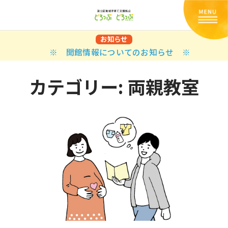
お知らせ
※ 開館情報についてのお知らせ ※
カテゴリー:
両親教室
Back
Back
Back
Back
Back
Back
Back
Back
Back
Back
N
E STYLES
BAL OPTIONS
DER LAYOUTS
ER DEMOS
ODUCT
ES
PLE PAGES
知らせ一覧
TING
 Styles
Classic
 Load Transition
er v1
ration
uct Types
le Pages
い合わせ
ing
sic
Default
Demo
Default
al Options
al Popup
er v2
ion
uct Style
kbook
le Post
lay
Demo
er Layouts
aign Bar
er v3
uct Gallery
book Single
gation
nry
Featured