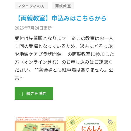
er Demos
Bar – Disabled
er v4
uct Details
s
マタニティの方
両親教室
【両親教室】申込みはこちらから
le/Full Menu – Dark
er v5
2026年7月24日
更新
er v6
受付は先着順となります。 ※この教室はお一人
１回の受講となっているため、過去にどろっぷ
er v7
 + Sidebar
や地域ケアプラザ開催 の両親教室に参加した
方（オンライン含む）のお申し込みはご遠慮く
er v8
ださい。 **各会場とも駐車場はありません。公
er v9
共…
続きを読む