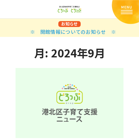
お知らせ
※ 開館情報についてのお知らせ ※
月:
2024年9月
Back
Back
Back
Back
Back
Back
Back
Back
Back
Back
N
E STYLES
BAL OPTIONS
DER LAYOUTS
ER DEMOS
ODUCT
ES
PLE PAGES
知らせ一覧
TING
 Styles
Classic
 Load Transition
er v1
ration
uct Types
le Pages
い合わせ
ing
sic
Default
Demo
Default
al Options
al Popup
er v2
ion
uct Style
kbook
le Post
lay
Demo
er Layouts
aign Bar
er v3
uct Gallery
book Single
gation
nry
Featured