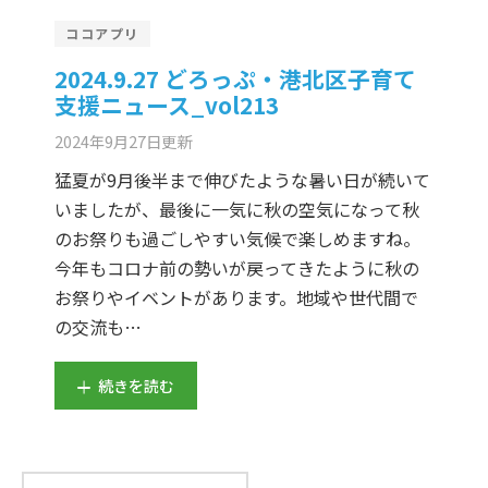
er Demos
Bar – Disabled
er v4
uct Details
s
ココアプリ
le/Full Menu – Dark
er v5
2024.9.27 どろっぷ・港北区子育て
支援ニュース_vol213
er v6
2024年9月27日
更新
er v7
 + Sidebar
猛夏が9月後半まで伸びたような暑い日が続いて
いましたが、最後に一気に秋の空気になって秋
er v8
のお祭りも過ごしやすい気候で楽しめますね。
今年もコロナ前の勢いが戻ってきたように秋の
er v9
お祭りやイベントがあります。地域や世代間で
の交流も…
続きを読む
検