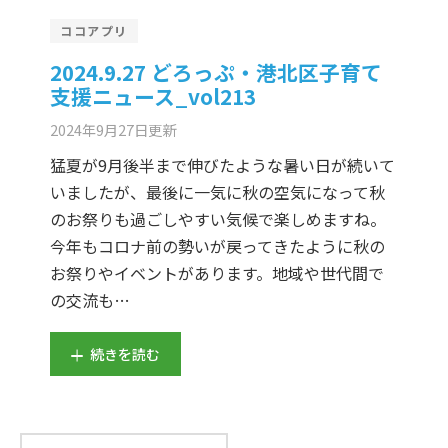
er Demos
Bar – Disabled
er v4
uct Details
s
ココアプリ
le/Full Menu – Dark
er v5
2024.9.27 どろっぷ・港北区子育て
支援ニュース_vol213
er v6
2024年9月27日
更新
er v7
 + Sidebar
猛夏が9月後半まで伸びたような暑い日が続いて
いましたが、最後に一気に秋の空気になって秋
er v8
のお祭りも過ごしやすい気候で楽しめますね。
今年もコロナ前の勢いが戻ってきたように秋の
er v9
お祭りやイベントがあります。地域や世代間で
の交流も…
続きを読む
検