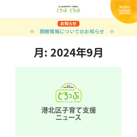
お知らせ
※ 開館情報についてのお知らせ ※
月:
2024年9月
Back
Back
Back
Back
Back
Back
Back
Back
Back
Back
N
E STYLES
BAL OPTIONS
DER LAYOUTS
ER DEMOS
ODUCT
ES
PLE PAGES
知らせ一覧
TING
 Styles
Classic
 Load Transition
er v1
ration
uct Types
le Pages
い合わせ
ing
sic
Default
Demo
Default
al Options
al Popup
er v2
ion
uct Style
kbook
le Post
lay
Demo
er Layouts
aign Bar
er v3
uct Gallery
book Single
gation
nry
Featured