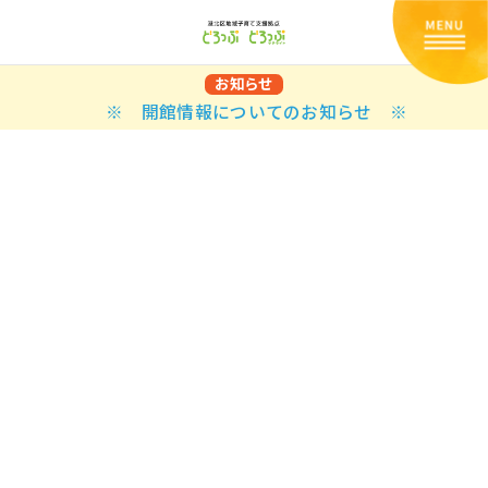
お知らせ
※ 開館情報についてのお知らせ ※
Back
Back
Back
Back
Back
Back
Back
Back
Back
Back
N
E STYLES
BAL OPTIONS
DER LAYOUTS
ER DEMOS
ODUCT
ES
PLE PAGES
知らせ一覧
TING
 Styles
Classic
 Load Transition
er v1
ration
uct Types
le Pages
い合わせ
ing
sic
Default
Demo
Default
al Options
al Popup
er v2
ion
uct Style
kbook
le Post
lay
Demo
er Layouts
aign Bar
er v3
uct Gallery
book Single
gation
nry
Featured