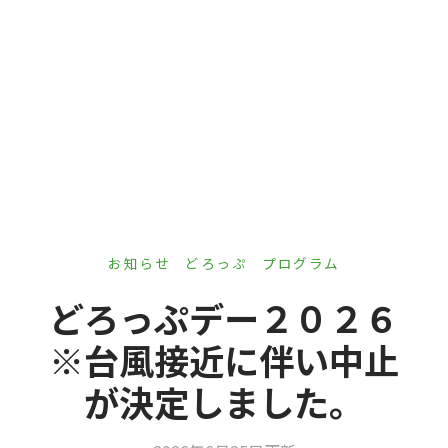
er Demos
Bar – Disabled
er v4
uct Details
s
le/Full Menu – Dark
er v5
er v6
er v7
 + Sidebar
er v8
er v9
お知らせ
どろっぷ
プログラム
どろっぷデー２０２６
※台風接近に伴い中止
が決定しました。