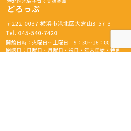
港北区地域子育て支援拠点
どろっぷ
〒222-0037 横浜市港北区大倉山3-57-3
Tel.
045-540-7420
開館日時：火曜日～土曜日 9：30～16：00
閉館日：日曜日・月曜日・祝日・年末年始・特別
休館日
※隔月日曜開館あり。
詳しいアクセスはこちら
港北区地域子育て支援拠点
どろっぷ サテライト
〒223-0052
横浜市港北区綱島東3-1-7