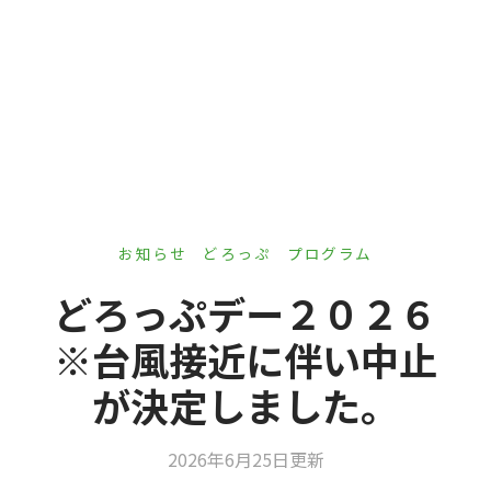
er Demos
Bar – Disabled
er v4
uct Details
s
le/Full Menu – Dark
er v5
er v6
er v7
 + Sidebar
er v8
お知らせ
どろっぷ
プログラム
er v9
どろっぷデー２０２６
※台風接近に伴い中止
が決定しました。
2026年6月25日更新