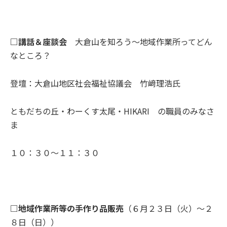
□講話＆座談会
大倉山を知ろう～地域作業所ってどん
なところ？
登壇：大倉山地区社会福祉協議会 竹﨑理浩氏
ともだちの丘・わーくす太尾・HIKARI の職員のみなさ
ま
１０：３０～１１：３０
□地域作業所等の手作り品販売
（６月２３日（火）～２
８日（日））