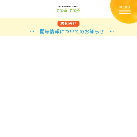
お知らせ
※ 開館情報についてのお知らせ ※
Back
Back
Back
Back
Back
Back
Back
Back
Back
Back
N
E STYLES
BAL OPTIONS
DER LAYOUTS
ER DEMOS
ODUCT
ES
PLE PAGES
知らせ一覧
TING
 Styles
Classic
 Load Transition
er v1
ration
uct Types
le Pages
い合わせ
ing
sic
Default
Demo
Default
al Options
al Popup
er v2
ion
uct Style
kbook
le Post
lay
Demo
er Layouts
aign Bar
er v3
uct Gallery
book Single
gation
nry
Featured