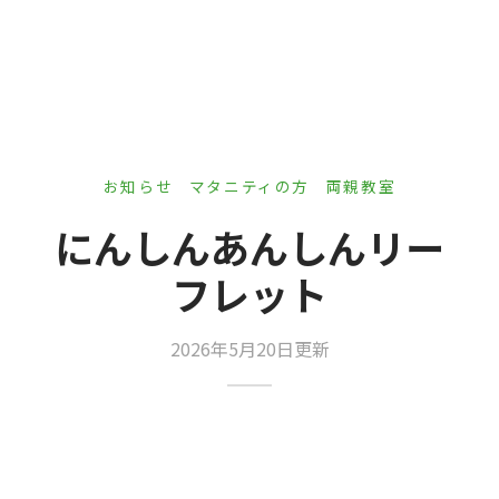
er Demos
Bar – Disabled
er v4
uct Details
s
le/Full Menu – Dark
er v5
er v6
er v7
 + Sidebar
お知らせ
マタニティの方
両親教室
にんしんあんしんリー
er v8
フレット
er v9
2026年5月20日更新