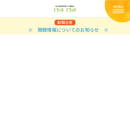
お知らせ
※ 開館情報についてのお知らせ ※
Back
Back
Back
Back
Back
Back
Back
Back
Back
Back
N
E STYLES
BAL OPTIONS
DER LAYOUTS
ER DEMOS
ODUCT
ES
PLE PAGES
知らせ一覧
TING
 Styles
Classic
 Load Transition
er v1
ration
uct Types
le Pages
い合わせ
ing
sic
Default
Demo
Default
al Options
al Popup
er v2
ion
uct Style
kbook
le Post
lay
Demo
er Layouts
aign Bar
er v3
uct Gallery
book Single
gation
nry
Featured