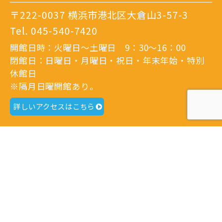
〒222-0037 横浜市港北区大倉山3-57-3
Tel.
045-540-7420
開館日時：火曜日～土曜日 9：30～16：00
閉館日：日曜日・月曜日・祝日・年末年始・特別
休館日
※隔月日曜開館あり。
詳しいアクセスはこちら
港北区地域子育て支援拠点
どろっぷ サテライト
〒223-0052
横浜市港北区綱島東3-1-7
Tel.
045-633-1078
開館日時：火曜日～土曜日 9：30～16：00