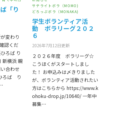
サテライトボラ（MOMO)
ろば「り
どろっぷボラ（MONAKA)
学生ボランティア活
動 ボラリーグ２０２
６
所が変わり
確認くだ
2026年7月12日
更新
ひろば り
２０２６年度 ボラリーグ☆
月 新横浜 親
こうほくがスタートしまし
問い合わせ
た！ お申込みは〆きりました
ひろば り
が、ボランティア活動されたい
…
方はこちらから https://www.k
ohoku-drop.jp/10640/ 一年中
募集…