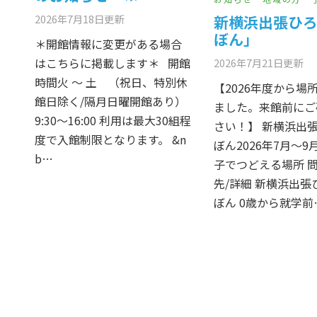
2026年7月18日
更新
新横浜出張ひ
ぼん」
＊開館情報に変更がある場合
はこちらに掲載します＊ 開館
2026年7月21日
更新
時間火 〜 土 （祝日、特別休
【2026年度から場
館日除く/隔月日曜開館あり）
ました。来館前にご
9:30〜16:00 利用は最大30組程
さい！】 新横浜出張
度で入館制限となります。 &n
ぼん2026年7月～9
b…
子でつどえる場所 
先/詳細 新横浜出張
ぼん 0歳から就学前