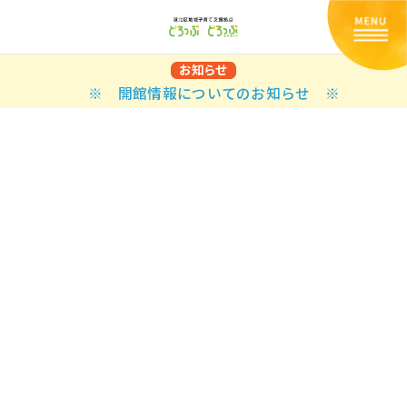
お知らせ
※ 開館情報についてのお知らせ ※
Back
Back
Back
Back
Back
Back
Back
Back
Back
Back
N
E STYLES
BAL OPTIONS
DER LAYOUTS
ER DEMOS
ODUCT
ES
PLE PAGES
知らせ一覧
TING
 Styles
Classic
 Load Transition
er v1
ration
uct Types
le Pages
い合わせ
ing
sic
Default
Demo
Default
al Options
al Popup
er v2
ion
uct Style
kbook
le Post
lay
Demo
er Layouts
aign Bar
er v3
uct Gallery
book Single
gation
nry
Featured