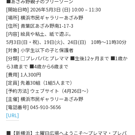
■あざみ野親子のフリーゾーン
[開始日時] 2026年5月3日 (日) 10:00 – 11:30
[場所] 横浜市民ギャラリーあざみ野
[住所] 青葉区あざみ野南1-17-3
[内容] 絵具や粘土、紙で遊ぶ。
5月3日(日・祝)、19日(火)、24日(日) 10時～11時30分
[対象] 小学生以下の子と保護者
[分類] □プレパパとプレママ ■生後12ヶ月まで ■1歳か
ら3歳まで ■4歳から6歳まで
[費用] 1人300円
[定員] 先着30組（1組5人まで）
[予約方法] ウェブサイト（4月26日～）
[主催] 横浜市民ギャラリーあざみ野
[電話番号] 045-910-5656
[URL]
■【新横浜】土曜日広場へようこそ～プレママ・プレパ