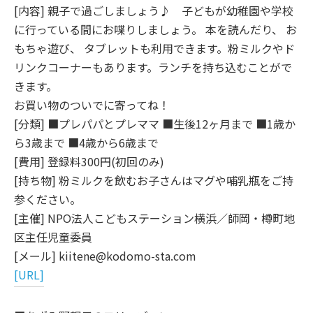
[内容] 親子で過ごしましょう♪ 子どもが幼稚園や学校
に行っている間にお喋りしましょう。 本を読んだり、 お
もちゃ遊び、 タブレットも利用できます。粉ミルクやド
リンクコーナーもあります。ランチを持ち込むことがで
きます。
お買い物のついでに寄ってね！
[分類] ■プレパパとプレママ ■生後12ヶ月まで ■1歳か
ら3歳まで ■4歳から6歳まで
[費用] 登録料300円(初回のみ)
[持ち物] 粉ミルクを飲むお子さんはマグや哺乳瓶をご持
参ください。
[主催] NPO法人こどもステーション横浜／師岡・樽町地
区主任児童委員
[メール] kiitene@kodomo-sta.com
[URL]