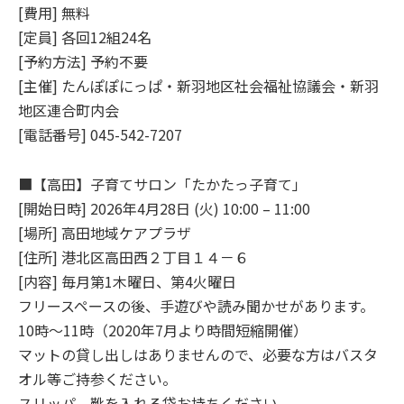
[費用] 無料
[定員] 各回12組24名
[予約方法] 予約不要
[主催] たんぽぽにっぱ・新羽地区社会福祉協議会・新羽
地区連合町内会
[電話番号] 045-542-7207
■【高田】子育てサロン「たかたっ子育て」
[開始日時] 2026年4月28日 (火) 10:00 – 11:00
[場所] 高田地域ケアプラザ
[住所] 港北区高田西２丁目１４－６
[内容] 毎月第1木曜日、第4火曜日
フリースペースの後、手遊びや読み聞かせがあります。
10時～11時（2020年7月より時間短縮開催）
マットの貸し出しはありませんので、必要な方はバスタ
オル等ご持参ください。
スリッパ、靴を入れる袋お持ちください。