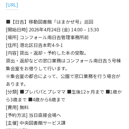
[URL]
■【日吉】移動図書館「はまかぜ号」巡回
[開始日時] 2026年4月24日 (金) 14:00 – 15:30
[場所] コンフォール南日吉管理事務所前
[住所] 港北区日吉本町4-9-1
[内容] 貸出・返却・予約した本の受取。
貸出・返却などの窓口業務はコンフォール南日吉５号棟
集会室をお借りして行います。
※集会室の都合によって、公園で窓口業務を行う場合が
あります。
[分類] ■プレパパとプレママ ■生後12ヶ月まで ■1歳か
ら3歳まで ■4歳から6歳まで
[費用] 無料
[予約方法] 当日直接会場へ
[主催] 中央図書館サービス課