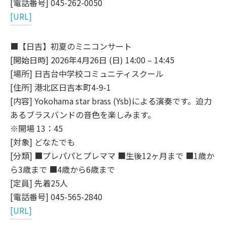
[電話番号] 045-262-0050
[URL]
■【日吉】初夏のミニコンサート
[開始日時] 2026年4月26日 (日) 14:00 – 14:45
[場所] 日吉台中学校コミュニティスクール
[住所] 港北区日吉本町4-9-1
[内容] Yokohama star brass (Ysb)による演奏です。迫力
あるブラスバンドの音色を楽しみます。
※開場 13：45
[対象] どなたでも
[分類] ■プレパパとプレママ ■生後12ヶ月まで ■1歳か
ら3歳まで ■4歳から6歳まで
[定員] 先着25人
[電話番号] 045-565-2840
[URL]