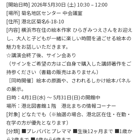
[開始日時] 2026年5月30日 (土) 10:30 – 12:00
[場所] 菊名地区センター 中会議室
[住所] 港北区菊名6-18-10
[内容] 横浜市在住の絵本作家 ひらぎみつえさんをお迎え
し、大人と子どもが一緒に楽しい時間を過ごせる絵本の
魅力をお話しいただきます。
☆講演会終了後、サイン会あり
（サインをご希望の方はご自身で購入した講師著作をご
持参ください（書籍の販売はありません）
［同時開催］絵本の原画や、さわれるしかけ絵本パネル
の展示。
日時：4月1日(水) ～ 5月31日(日)の開館中
場所：港北図書館１階 港北まちの情報コーナー
[対象] どなたでも（※抽選の場合、港北区在住・在勤・
在学の方が優先となります）
[分類] ■プレパパとプレママ ■生後12ヶ月まで ■1歳か
ら3歳まで ■4歳から6歳まで