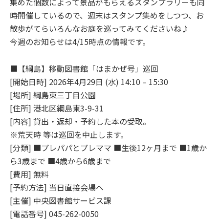
集めた個数によって景品がもらえるスタンプラリーも同
時開催しているので、週末はスタンプ集めをしつつ、お
散歩がてらいろんなお庭を巡ってみてくださいね♪
今週のお知らせは4/15時点の情報です。
■【綱島】移動図書館「はまかぜ号」巡回
[開始日時] 2026年4月29日 (水) 14:10 – 15:30
[場所] 綱島東三丁目公園
[住所] 港北区綱島東3-9-31
[内容] 貸出・返却・予約した本の受取。
※荒天時 等は巡回を中止します。
[分類] ■プレパパとプレママ ■生後12ヶ月まで ■1歳か
ら3歳まで ■4歳から6歳まで
[費用] 無料
[予約方法] 当日直接会場へ
[主催] 中央図書館サービス課
[電話番号] 045-262-0050