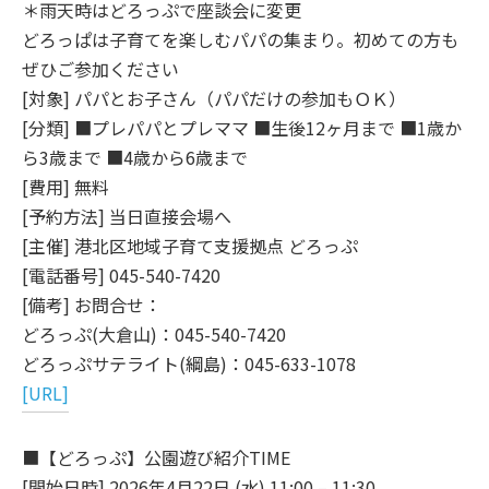
＊雨天時はどろっぷで座談会に変更
どろっぱは子育てを楽しむパパの集まり。初めての方も
ぜひご参加ください
[対象] パパとお子さん（パパだけの参加もＯＫ）
[分類] ■プレパパとプレママ ■生後12ヶ月まで ■1歳か
ら3歳まで ■4歳から6歳まで
[費用] 無料
[予約方法] 当日直接会場へ
[主催] 港北区地域子育て支援拠点 どろっぷ
[電話番号] 045-540-7420
[備考] お問合せ：
どろっぷ(大倉山)：045-540-7420
どろっぷサテライト(綱島)：045-633-1078
[URL]
■【どろっぷ】公園遊び紹介TIME
[開始日時] 2026年4月22日 (水) 11:00 – 11:30