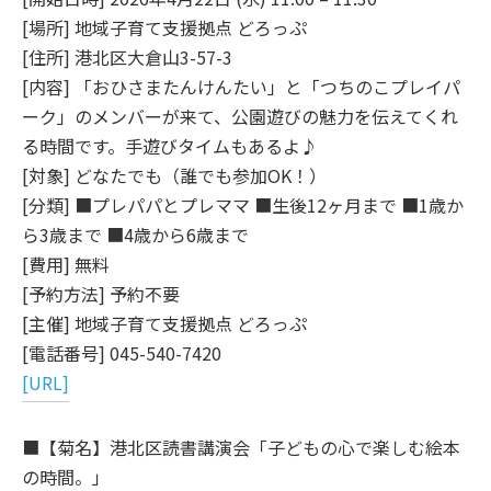
[場所] 地域子育て支援拠点 どろっぷ
[住所] 港北区大倉山3-57-3
[内容] 「おひさまたんけんたい」と「つちのこプレイパ
ーク」のメンバーが来て、公園遊びの魅力を伝えてくれ
る時間です。手遊びタイムもあるよ♪
[対象] どなたでも（誰でも参加OK！）
[分類] ■プレパパとプレママ ■生後12ヶ月まで ■1歳か
ら3歳まで ■4歳から6歳まで
[費用] 無料
[予約方法] 予約不要
[主催] 地域子育て支援拠点 どろっぷ
[電話番号] 045-540-7420
[URL]
■【菊名】港北区読書講演会「子どもの心で楽しむ絵本
の時間。」