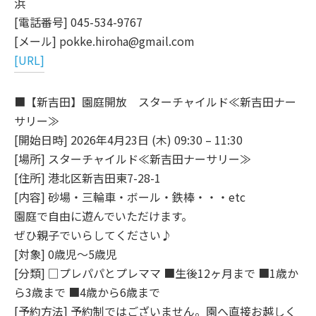
浜
[電話番号] 045-534-9767
[メール] pokke.hiroha@gmail.com
[URL]
■【新吉田】園庭開放 スターチャイルド≪新吉田ナー
サリー≫
[開始日時] 2026年4月23日 (木) 09:30 – 11:30
[場所] スターチャイルド≪新吉田ナーサリー≫
[住所] 港北区新吉田東7-28-1
[内容] 砂場・三輪車・ボール・鉄棒・・・etc
園庭で自由に遊んでいただけます。
ぜひ親子でいらしてください♪
[対象] 0歳児～5歳児
[分類] □プレパパとプレママ ■生後12ヶ月まで ■1歳か
ら3歳まで ■4歳から6歳まで
[予約方法] 予約制ではございません。園へ直接お越しく