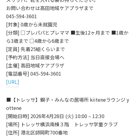
お問い合わせは高田地域ケアプラザまで
045-594-3601
[対象] 0歳から未就園児
[分類] □プレパパとプレママ ■生後12ヶ月まで ■1歳か
ら3歳まで □4歳から6歳まで
[定員] 先着25組くらいまで
[予約方法] 当日直接会場へ
[主催] 高田地域ケアプラザ
[電話番号] 045-594-3601
[URL]
■【トレッサ】親子・みんなの居場所 kiiteneラウンジ y
ottene
[開始日時] 2026年4月28日 (火) 10:00 – 12:30
[場所] トレッサ横浜南棟３階 トレッサ学童クラブ
[住所] 港北区師岡町700番地