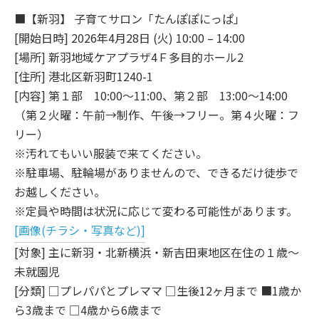
■【新羽】 子育てサロン「たんぽぽにっぱ」
[開始日時] 2026年4月28日 (火) 10:00 – 14:00
[場所] 新羽地域ケアプラザ4Ｆ多目的ホール2
[住所] 港北区新羽町1240-1
[内容] 第１部 10:00～11:00、第２部 13:00～14:00
（第２火曜：午前→制作、午後→フリー。第４火曜：フ
リー）
※汚れてもいい服装で来てください。
※駐車場、駐輪場がありませんので、できるだけ徒歩で
お越しください。
※定員や時間は状況に応じて変わる可能性があります。
[画像(チラシ・写真など)]
[対象] 主に新羽・北新横浜・新吉田東地区在住の１歳～
未就園児
[分類] □プレパパとプレママ □生後12ヶ月まで ■1歳か
ら3歳まで □4歳から6歳まで