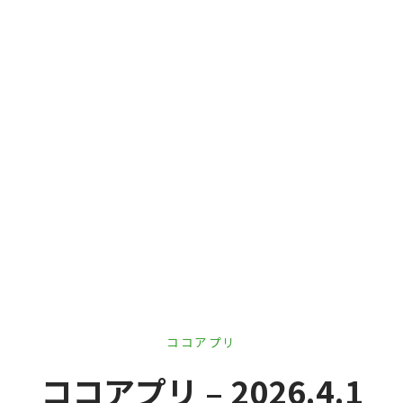
er Demos
Bar – Disabled
er v4
uct Details
s
le/Full Menu – Dark
er v5
er v6
er v7
 + Sidebar
er v8
er v9
ココアプリ
ココアプリ – 2026.4.1