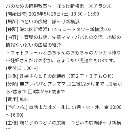
パのための両親教室～ ぽっけ新横浜 ※チラシ未
[開始日時] 2026年5月16日 (土) 13:30 – 15:00
[場所] つどいの広場 ぽっけ新横浜
[住所] 港北区新横浜1-14-6 コートタワー新横浜102
[内容] ・育児のお話、先輩ママ・パパとの交流。地域の
情報やつどいの広場の紹介
・フォトフレームと赤ちゃんのおもちゃのガラガラ作り
※妊婦さんだけの参加、きょうだい児連れもOKです。
(受付13：20～)
[対象] 妊婦さんとその配偶者（第２子・３子もＯＫ）
[分類] ■プレパパとプレママ □生後12ヶ月まで □1歳か
ら3歳まで □4歳から6歳まで
[費用] 無料
[予約方法] 電話またはメールにて(月・火・水・金 10:00
～16:00)
[主催] 親と子のつどいの広場 つどいの広場ぽっけ新横