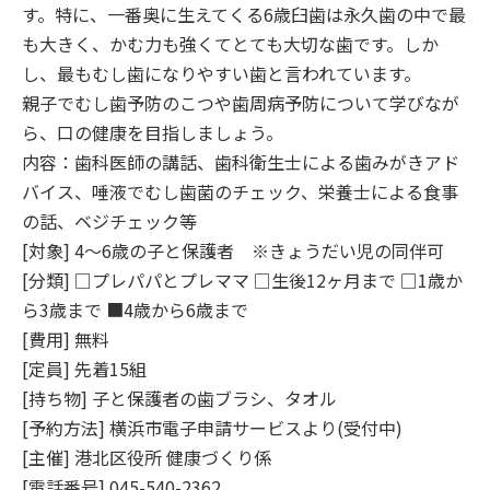
す。特に、一番奥に生えてくる6歳臼歯は永久歯の中で最
も大きく、かむ力も強くてとても大切な歯です。しか
し、最もむし歯になりやすい歯と言われています。
親子でむし歯予防のこつや歯周病予防について学びなが
ら、口の健康を目指しましょう。
内容：歯科医師の講話、歯科衛生士による歯みがきアド
バイス、唾液でむし歯菌のチェック、栄養士による食事
の話、ベジチェック等
[対象] 4～6歳の子と保護者 ※きょうだい児の同伴可
[分類] □プレパパとプレママ □生後12ヶ月まで □1歳か
ら3歳まで ■4歳から6歳まで
[費用] 無料
[定員] 先着15組
[持ち物] 子と保護者の歯ブラシ、タオル
[予約方法] 横浜市電子申請サービスより(受付中)
[主催] 港北区役所 健康づくり係
[電話番号] 045-540-2362