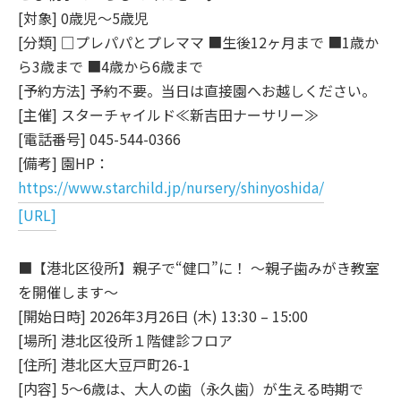
[対象] 0歳児～5歳児
[分類] □プレパパとプレママ ■生後12ヶ月まで ■1歳か
ら3歳まで ■4歳から6歳まで
[予約方法] 予約不要。当日は直接園へお越しください。
[主催] スターチャイルド≪新吉田ナーサリー≫
[電話番号] 045-544-0366
[備考] 園HP：
https://www.starchild.jp/nursery/shinyoshida/
[URL]
■【港北区役所】親子で“健口”に！ ～親子歯みがき教室
を開催します～
[開始日時] 2026年3月26日 (木) 13:30 – 15:00
[場所] 港北区役所１階健診フロア
[住所] 港北区大豆戸町26-1
[内容] 5～6歳は、大人の歯（永久歯）が生える時期で