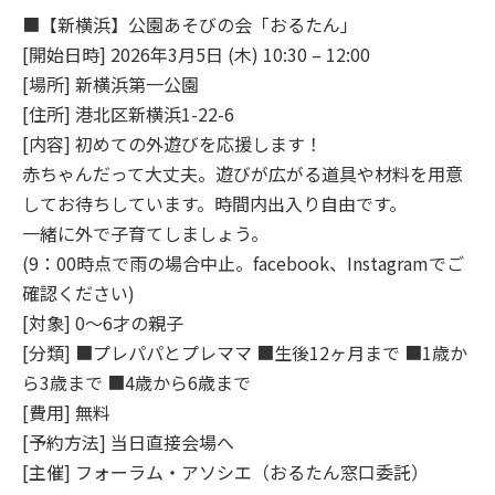
■【新横浜】公園あそびの会「おるたん」
[開始日時] 2026年3月5日 (木) 10:30 – 12:00
[場所] 新横浜第一公園
[住所] 港北区新横浜1-22-6
[内容] 初めての外遊びを応援します！
赤ちゃんだって大丈夫。遊びが広がる道具や材料を用意
してお待ちしています。時間内出入り自由です。
一緒に外で子育てしましょう。
(9：00時点で雨の場合中止。facebook、Instagramでご
確認ください)
[対象] 0～6才の親子
[分類] ■プレパパとプレママ ■生後12ヶ月まで ■1歳か
ら3歳まで ■4歳から6歳まで
[費用] 無料
[予約方法] 当日直接会場へ
[主催] フォーラム・アソシエ（おるたん窓口委託）