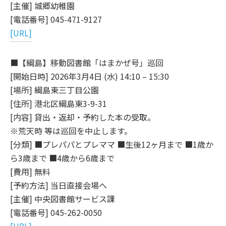
[主催] 城郷幼稚園
[電話番号] 045-471-9127
[URL]
■【綱島】移動図書館「はまかぜ号」巡回
[開始日時] 2026年3月4日 (水) 14:10 – 15:30
[場所] 綱島東三丁目公園
[住所] 港北区綱島東3-9-31
[内容] 貸出・返却・予約した本の受取。
※荒天時 等は巡回を中止します。
[分類] ■プレパパとプレママ ■生後12ヶ月まで ■1歳か
ら3歳まで ■4歳から6歳まで
[費用] 無料
[予約方法] 当日直接会場へ
[主催] 中央図書館サービス課
[電話番号] 045-262-0050