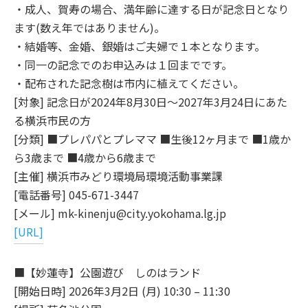
・成人、賀寿の場合、満年齢に達する日が記念日となり
ます(数え年ではありません)。
・結婚等、金婚、銀婚はご夫婦で１本となります。
・同一の記念でのお申込みは１回までです。
・配布された記念樹は市内に植えてください。
[対象] 記念日が2024年8月30日～2027年3月24日にあた
る横浜市民の方
[分類] ■プレパパとプレママ ■生後12ヶ月まで ■1歳か
ら3歳まで ■4歳から6歳まで
[主催] 横浜市みどり環境局環境活動事業課
[電話番号] 045-671-3447
[メール] mk-kinenju@city.yokohama.lg.jp
[URL]
■【妙蓮寺】公園遊び しのはランド
[開始日時] 2026年3月2日 (月) 10:30 – 11:30