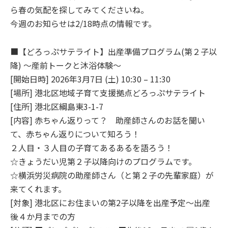
ら春の気配を探してみてくださいね。
今週のお知らせは2/18時点の情報です。
■【どろっぷサテライト】出産準備プログラム(第２子以
降) ～産前トークと沐浴体験～
[開始日時] 2026年3月7日 (土) 10:30 – 11:30
[場所] 港北区地域子育て支援拠点どろっぷサテライト
[住所] 港北区綱島東3-1-7
[内容] 赤ちゃん返りって？ 助産師さんのお話を聞い
て、赤ちゃん返りについて知ろう！
２人目・３人目の子育てあるあるを語ろう！
☆きょうだい児第２子以降向けのプログラムです。
☆横浜労災病院の助産師さん（と第２子の先輩家庭）が
来てくれます。
[対象] 港北区にお住まいの第2子以降を出産予定～出産
後４か月までの方