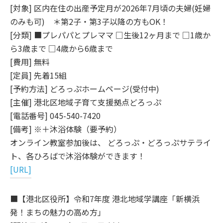
[対象] 区内在住の出産予定月が2026年7月頃の夫婦(妊婦
のみも可) ＊第2子・第3子以降の方もOK！
[分類] ■プレパパとプレママ □生後12ヶ月まで □1歳か
ら3歳まで □4歳から6歳まで
[費用] 無料
[定員] 先着15組
[予約方法] どろっぷホームページ(受付中)
[主催] 港北区地域子育て支援拠点どろっぷ
[電話番号] 045-540-7420
[備考] ※＋沐浴体験（要予約）
オンライン教室参加後は、 どろっぷ・どろっぷサテライ
ト、各ひろばで沐浴体験ができます！
[URL]
■【港北区役所】令和7年度 港北地域学講座「新横浜
発！まちの魅力の高め方」