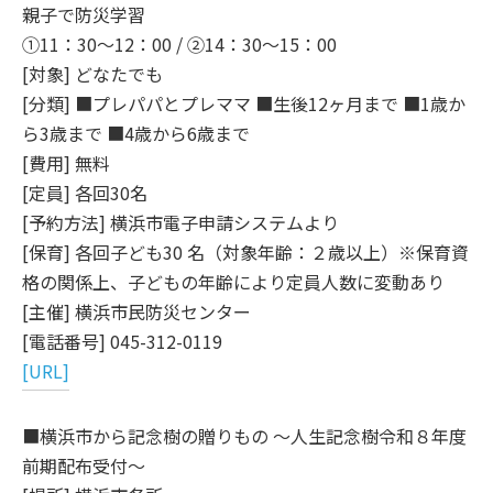
親子で防災学習
①11：30～12：00 / ②14：30～15：00
[対象] どなたでも
[分類] ■プレパパとプレママ ■生後12ヶ月まで ■1歳か
ら3歳まで ■4歳から6歳まで
[費用] 無料
[定員] 各回30名
[予約方法] 横浜市電子申請システムより
[保育] 各回子ども30 名（対象年齢：２歳以上）※保育資
格の関係上、子どもの年齢により定員人数に変動あり
[主催] 横浜市民防災センター
[電話番号] 045-312-0119
[URL]
■横浜市から記念樹の贈りもの ～人生記念樹令和８年度
前期配布受付～