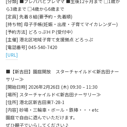
[分類] ■プレパパとプレママ ■生後12ヶ月まで □1歳か
ら3歳まで □4歳から6歳まで
[定員] 先着８組(要予約・先着順)
[持ち物] 母子手帳(妊娠・出産・子育てマイカレンダー)
[予約方法] どろっぷＨＰ(受付中）
[主催] 港北区地域子育て支援拠点 どろっぷ
[電話番号] 045-540-7420
[URL]
■【新吉田】園庭開放 スターチャイルド≪新吉田ナー
サリー≫
[開始日時] 2026年2月26日 (木) 09:30 – 11:30
[場所] スターチャイルド≪新吉田ナーサリー≫
[住所] 港北区新吉田東7-28-1
[内容] 砂場・三輪車・ボール・鉄棒・・・etc
園庭で自由に遊んでいただけます。
ぜひ親子でいらしてください♪