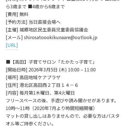
ら3歳まで ■4歳から6歳まで
[費用] 無料
[予約方法] 当日直接会場へ
[主催] 城郷地区民生委員児童委員協議会
[メール] shirosatoookikunaare@outlook.jp
[URL]
■【高田】子育てサロン「たかたっ子育て」
[開始日時] 2026年3月5日 (木) 10:00 – 11:00
[場所] 高田地域ケアプラザ
[住所] 港北区高田西２丁目１４－６
[内容] 毎月第1木曜日、第4火曜日
フリースペースの後、手遊びや読み聞かせがあります。
10時～11時（2020年7月より時間短縮開催）
マットの貸し出しはありませんので、必要な方はバスタ
オル等ご持参ください。