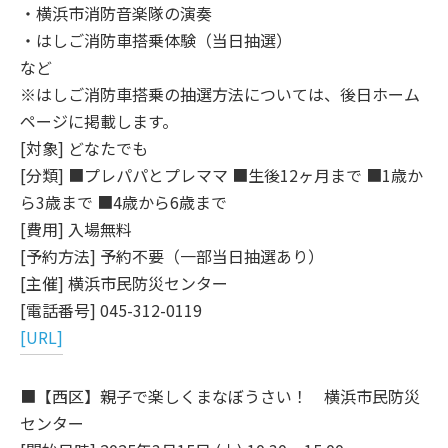
・横浜市消防音楽隊の演奏
・はしご消防車搭乗体験（当日抽選）
など
※はしご消防車搭乗の抽選方法については、後日ホーム
ページに掲載します。
[対象] どなたでも
[分類] ■プレパパとプレママ ■生後12ヶ月まで ■1歳か
ら3歳まで ■4歳から6歳まで
[費用] 入場無料
[予約方法] 予約不要（一部当日抽選あり）
[主催] 横浜市民防災センター
[電話番号] 045-312-0119
[URL]
■【西区】親子で楽しくまなぼうさい！ 横浜市民防災
センター