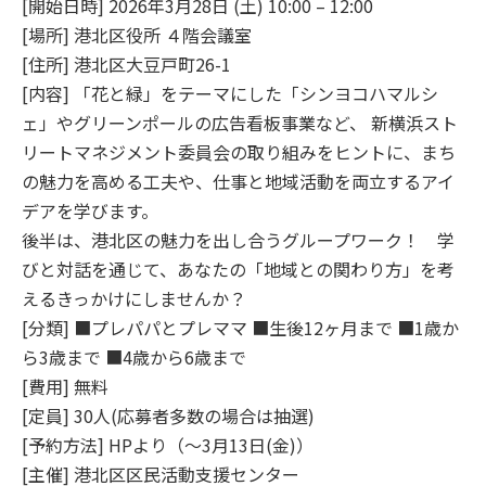
[開始日時] 2026年3月28日 (土) 10:00 – 12:00
[場所] 港北区役所 ４階会議室
[住所] 港北区大豆戸町26-1
[内容] 「花と緑」をテーマにした「シンヨコハマルシ
ェ」やグリーンポールの広告看板事業など、 新横浜スト
リートマネジメント委員会の取り組みをヒントに、まち
の魅力を高める工夫や、仕事と地域活動を両立するアイ
デアを学びます。
後半は、港北区の魅力を出し合うグループワーク！ 学
びと対話を通じて、あなたの「地域との関わり方」を考
えるきっかけにしませんか？
[分類] ■プレパパとプレママ ■生後12ヶ月まで ■1歳か
ら3歳まで ■4歳から6歳まで
[費用] 無料
[定員] 30人(応募者多数の場合は抽選)
[予約方法] HPより（～3月13日(金)）
[主催] 港北区区民活動支援センター