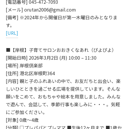
[電話番号] 045-472-7093
[メール] orutan2006@gmail.com
[備考] ※2024年から開催日が第一木曜日のみとなりま
す。
[URL]
■【岸根】子育てサロンおおきくなあれ（ぴよぴよ）
[開始日時] 2026年3月2日 (月) 10:00 – 11:30
[場所] 岸根倶楽部
[住所] 港北区岸根町364
[内容] 親と子のふれあいの中で、お友だちと出会い、楽
しいひとときを過ごせる広場を提供しています。そんな
願いをこめて、おもちゃや絵本を用意しました。みんな
で遊んで、会話して、季節行事も楽しみに・・・。気軽
にご参加ください。
[対象] 0歳～4歳
[分類] □プレパパとプレママ ■生後12ヶ月まで ■1歳か