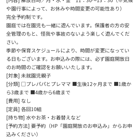
[内容] 解放日時／月・水・金 11：30～13：30（※気候
や園行事によって、お休みや時間変更の可能性あり）
完全予約制です。
園庭では在園児も一緒に遊んでいます。保護者の方の安
全管理のもと、怪我や事故のないよう楽しく遊んでくだ
さい。
季節や保育スケジュールにより、時間が変更になってい
る日もございます。お申込みの際には、必ず園庭開放日
のお時間のご確認をお願いいたします。
[対象] 未就園児親子
[分類] □プレパパとプレママ ■生後12ヶ月まで ■1歳か
ら3歳まで ■4歳から6歳まで
[費用] なし
[定員] 各回10組
[持ち物] 水やお茶・お着替えなど
[予約方法] 要予約（HP「園庭開放のお申込み」からお申
込みください）