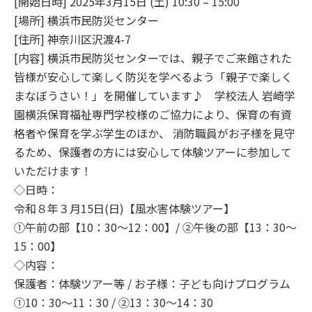
[開始日時] 2025年3月15日 (土) 10:30 – 15:00
[場所] 横浜市民防災センター
[住所] 神奈川区沢渡4-7
[内容] 横浜市民防災センターでは、親子でご来館された
皆様が安心して楽しく防災を学べるよう「親子で楽しく
まなぼうさい！」を開催しています♪ 学校法人 岩崎学
園横浜保育福祉専門学校様のご協力により、保育の有資
格者や保育を学ぶ学生のほか、 消防職員がお子様を見守
るため、保護者の方には安心して体験ツアーに参加して
いただけます！
◇日時：
令和８年３月15日(日)【風水害体験ツアー】
①午前の部【10：30～12：00】/ ②午後の部【13：30～
15：00】
◇内容：
保護者：体験ツアー等 / お子様：子ども向けプログラム
①10：30～11：30 / ②13：30～14：30