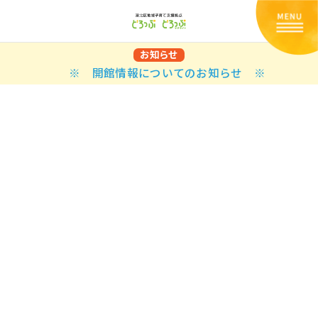
お知らせ
※ 開館情報についてのお知らせ ※
Back
Back
Back
Back
Back
Back
Back
Back
Back
Back
N
E STYLES
BAL OPTIONS
DER LAYOUTS
ER DEMOS
ODUCT
ES
PLE PAGES
知らせ一覧
TING
 Styles
Classic
 Load Transition
er v1
ration
uct Types
le Pages
い合わせ
ing
sic
Default
Demo
Default
al Options
al Popup
er v2
ion
uct Style
kbook
le Post
lay
Demo
er Layouts
aign Bar
er v3
uct Gallery
book Single
gation
nry
Featured