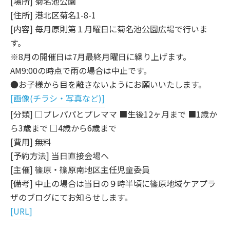
[場所] 菊名池公園
[住所] 港北区菊名1-8-1
[内容] 毎月原則第１月曜日に菊名池公園広場で行いま
す。
※8月の開催日は7月最終月曜日に繰り上げます。
AM9:00の時点で雨の場合は中止です。
●お子様から目を離さないようにお願いいたします。
[画像(チラシ・写真など)]
[分類] □プレパパとプレママ ■生後12ヶ月まで ■1歳か
ら3歳まで □4歳から6歳まで
[費用] 無料
[予約方法] 当日直接会場へ
[主催] 篠原・篠原南地区主任児童委員
[備考] 中止の場合は当日の９時半頃に篠原地域ケアプラ
ザのブログにてお知らせします。
[URL]