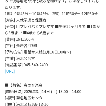
みで便秘解消や消化吸収を助けます。おはなしタイムも
あります。
1部）9時45分～10時45分、2部）11時30分～12時30分
[対象] 未就学児と保護者
[分類] □プレパパとプレママ ■生後12ヶ月まで ■1歳か
ら3歳まで ■4歳から6歳まで
[費用] 1組1500円
[定員] 先着各回7組
[予約方法] 電話か来館(2月16日10時～)
[主催] 港北公会堂
[電話番号] 045-540-2400
[URL]
■【菊名】春の音楽会
[開始日時] 2026年3月14日 (土) 13:00 – 14:00
[場所] 菊名地区センター
[住所] 港北区菊名6-18-10