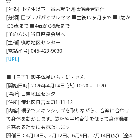
分
[対象] 小学生以下 ※未就学児は保護者同伴
[分類] □プレパパとプレママ ■生後12ヶ月まで ■1歳か
ら3歳まで ■4歳から6歳まで
[予約方法] 当日直接会場へ
[主催] 篠原地区センター
[電話番号] 045-423-9030
[URL]
■【日吉】親子体操いち・に・さん
[開始日時] 2026年4月14日 (火) 10:20 – 11:20
[場所] 日吉地区センター
[住所] 港北区日吉本町1-11-13
[内容] 親子でスキンシップを取りながら、音楽に合わせ
て身体を動かします。鉄棒や平均台等を使って身体機能
を高める運動にも挑戦します。
開催日：4月14日、5月12日、6月9日、7月14日(火)（全4