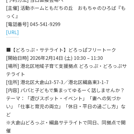
[主催] 活動ホームともだちの丘 おもちゃのひろば『も
っく』
[電話番号] 045-541-9299
[URL]
■【どろっぷ・サテライト】どろっぱフリートーク
[開始日時] 2026年2月14日 (土) 10:30 – 11:30
[場所] 港北区地域子育て支援拠点 どろっぷ・どろっぷサ
テライト
[住所] 港北区大倉山3-57-3／港北区綱島東3-1-7
[内容] パパと子どもで集まってゆるーく話しませんか？
テーマ：「遊びスポット・イベント」「妻への気づか
い」「仕事と育児の両立」「休日・平日の過ごし方」な
ど
※大倉山どろっぷ・綱島サテライトで同日、同拠点で開
催