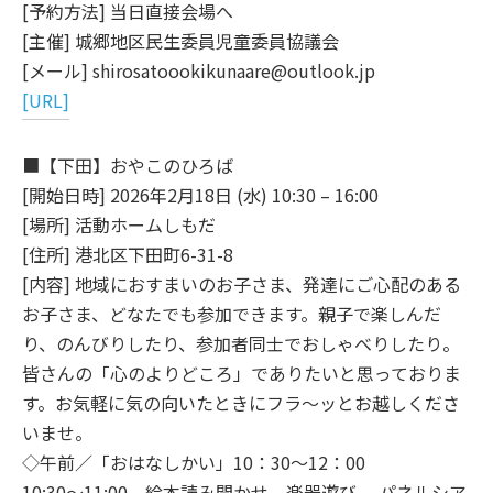
[予約方法] 当日直接会場へ
[主催] 城郷地区民生委員児童委員協議会
[メール] shirosatoookikunaare@outlook.jp
[URL]
■【下田】おやこのひろば
[開始日時] 2026年2月18日 (水) 10:30 – 16:00
[場所] 活動ホームしもだ
[住所] 港北区下田町6-31-8
[内容] 地域におすまいのお子さま、発達にご心配のある
お子さま、どなたでも参加できます。親子で楽しんだ
り、のんびりしたり、参加者同士でおしゃべりしたり。
皆さんの「心のよりどころ」でありたいと思っておりま
す。お気軽に気の向いたときにフラ～ッとお越しくださ
いませ。
◇午前／「おはなしかい」10：30～12：00
10:30～11:00 絵本読み聞かせ、楽器遊び、 パネルシア