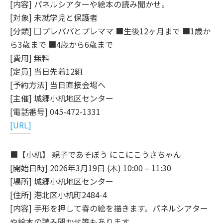
[内容] パネルシアターや絵本の読み聞かせ。
[対象] 未就学児と保護者
[分類] □プレパパとプレママ ■生後12ヶ月まで ■1歳か
ら3歳まで ■4歳から6歳まで
[費用] 無料
[定員] 当日先着12組
[予約方法] 当日直接会場へ
[主催] 城郷小机地区センター
[電話番号] 045-472-1331
[URL]
■【小机】 親子であそぼう にこにこうさちゃん
[開始日時] 2026年3月19日 (木) 10:00 – 11:30
[場所] 城郷小机地区センター
[住所] 港北区小机町2484-4
[内容] 手形を押して春の絵を描きます。パネルシアター
や絵本の読み聞かせ等もあります。