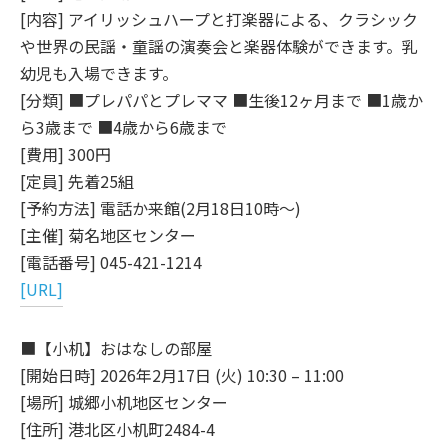
[内容] アイリッシュハープと打楽器による、クラシック
や世界の民謡・童謡の演奏会と楽器体験ができます。乳
幼児も入場できます。
[分類] ■プレパパとプレママ ■生後12ヶ月まで ■1歳か
ら3歳まで ■4歳から6歳まで
[費用] 300円
[定員] 先着25組
[予約方法] 電話か来館(2月18日10時～)
[主催] 菊名地区センター
[電話番号] 045-421-1214
[URL]
■【小机】おはなしの部屋
[開始日時] 2026年2月17日 (火) 10:30 – 11:00
[場所] 城郷小机地区センター
[住所] 港北区小机町2484-4