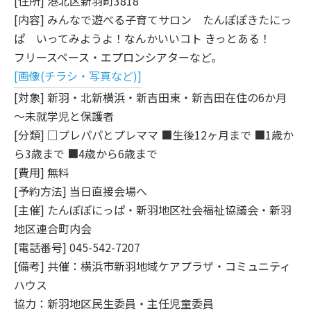
[住所] 港北区新羽町3818
[内容] みんなで遊べる子育てサロン たんぽぽきたにっ
ぱ いってみようよ！なんかいいコト きっとある！
フリースペース・エプロンシアターなど。
[画像(チラシ・写真など)]
[対象] 新羽・北新横浜・新吉田東・新吉田在住の6か月
～未就学児と保護者
[分類] □プレパパとプレママ ■生後12ヶ月まで ■1歳か
ら3歳まで ■4歳から6歳まで
[費用] 無料
[予約方法] 当日直接会場へ
[主催] たんぽぽにっぱ・新羽地区社会福祉協議会・新羽
地区連合町内会
[電話番号] 045-542-7207
[備考] 共催：横浜市新羽地域ケアプラザ・コミュニティ
ハウス
協力：新羽地区民生委員・主任児童委員