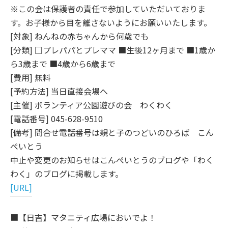
※この会は保護者の責任で参加していただいておりま
す。お子様から目を離さないようにお願いいたします。
[対象] ねんねの赤ちゃんから何歳でも
[分類] □プレパパとプレママ ■生後12ヶ月まで ■1歳か
ら3歳まで ■4歳から6歳まで
[費用] 無料
[予約方法] 当日直接会場へ
[主催] ボランティア公園遊びの会 わくわく
[電話番号] 045-628-9510
[備考] 問合せ電話番号は親と子のつどいのひろば こん
ぺいとう
中止や変更のお知らせはこんぺいとうのブログや「わく
わく」のブログに掲載します。
[URL]
■【日吉】マタニティ広場においでよ！