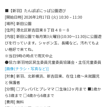
■【新羽】たんぽぽにっぱ公園遊び
[開始日時] 2026年2月17日 (火) 10:30 – 11:30
[場所] 新田公園
[住所] 港北区新吉田東８丁目４８－８
[内容] 新田公園で毎月第3火曜日(10:30～11:30)に公園遊
びを行っています。シャボン玉、長縄など。汚れてもよ
い格好で来てね。
※当日9時の時点で雨天中止
●協力:新羽地区民生委員児童委員協議会・主任児童委員
[画像(チラシ・写真など)]
[対象] 新羽、北新横浜、新吉田東、在住 1歳～未就園児
と保護者
[分類] □プレパパとプレママ □生後12ヶ月まで ■1歳か
ら3歳まで □4歳から6歳まで
[費用] 無料