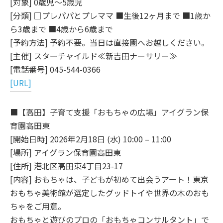
[対象] 0歳児～5歳児
[分類] □プレパパとプレママ ■生後12ヶ月まで ■1歳か
ら3歳まで ■4歳から6歳まで
[予約方法] 予約不要。当日は直接園へお越しください。
[主催] スターチャイルド≪新吉田ナーサリー≫
[電話番号] 045-544-0366
[URL]
■【高田】子育て支援「おもちゃの広場」アイグラン保
育園高田東
[開始日時] 2026年2月18日 (水) 10:00 – 11:00
[場所] アイグラン保育園高田東
[住所] 港北区高田東4丁目23-17
[内容] おもちゃは、子どもが初めて出会うアート！東京
おもちゃ美術館が選定したグッドトイや世界の木のおも
ちゃをご用意。
おもちゃと遊びのプロの「おもちゃコンサルタント」で