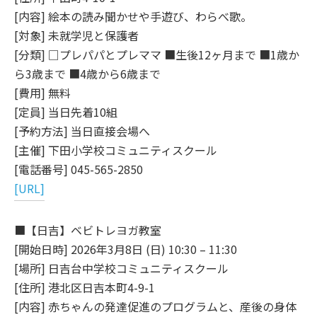
[内容] 絵本の読み聞かせや手遊び、わらべ歌。
[対象] 未就学児と保護者
[分類] □プレパパとプレママ ■生後12ヶ月まで ■1歳か
ら3歳まで ■4歳から6歳まで
[費用] 無料
[定員] 当日先着10組
[予約方法] 当日直接会場へ
[主催] 下田小学校コミュニティスクール
[電話番号] 045-565-2850
[URL]
■【日吉】ベビトレヨガ教室
[開始日時] 2026年3月8日 (日) 10:30 – 11:30
[場所] 日吉台中学校コミュニティスクール
[住所] 港北区日吉本町4-9-1
[内容] 赤ちゃんの発達促進のプログラムと、産後の身体