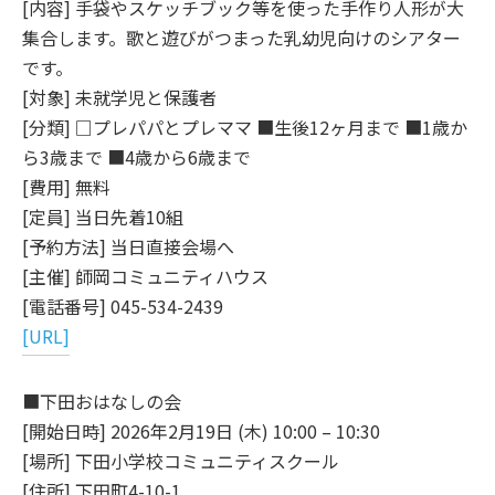
[内容] 手袋やスケッチブック等を使った手作り人形が大
集合します。歌と遊びがつまった乳幼児向けのシアター
です。
[対象] 未就学児と保護者
[分類] □プレパパとプレママ ■生後12ヶ月まで ■1歳か
ら3歳まで ■4歳から6歳まで
[費用] 無料
[定員] 当日先着10組
[予約方法] 当日直接会場へ
[主催] 師岡コミュニティハウス
[電話番号] 045-534-2439
[URL]
■下田おはなしの会
[開始日時] 2026年2月19日 (木) 10:00 – 10:30
[場所] 下田小学校コミュニティスクール
[住所] 下田町4-10-1