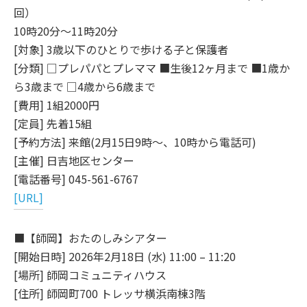
回）
10時20分～11時20分
[対象] 3歳以下のひとりで歩ける子と保護者
[分類] □プレパパとプレママ ■生後12ヶ月まで ■1歳か
ら3歳まで □4歳から6歳まで
[費用] 1組2000円
[定員] 先着15組
[予約方法] 来館(2月15日9時～、10時から電話可)
[主催] 日吉地区センター
[電話番号] 045-561-6767
[URL]
■【師岡】おたのしみシアター
[開始日時] 2026年2月18日 (水) 11:00 – 11:20
[場所] 師岡コミュニティハウス
[住所] 師岡町700 トレッサ横浜南棟3階