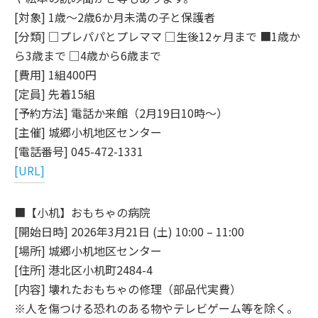
[対象] 1歳～2歳6か月未満の子と保護者
[分類] □プレパパとプレママ □生後12ヶ月まで ■1歳か
ら3歳まで □4歳から6歳まで
[費用] 1組400円
[定員] 先着15組
[予約方法] 電話か来館（2月19日10時～）
[主催] 城郷小机地区センター
[電話番号] 045-472-1331
[URL]
■【小机】おもちゃの病院
[開始日時] 2026年3月21日 (土) 10:00 – 11:00
[場所] 城郷小机地区センター
[住所] 港北区小机町2484-4
[内容] 壊れたおもちゃの修理（部品代実費）
※人を傷つける恐れのある物やテレビゲーム等を除く。