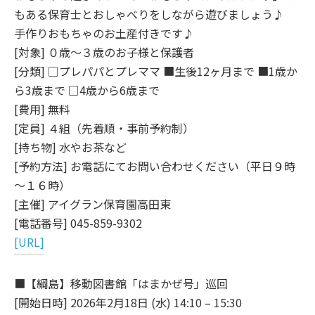
もある保育士とおしゃべりをしながら遊びましょう♪
手作りおもちゃのお土産付きです♪
[対象] ０歳～３歳のお子様と保護者
[分類] □プレパパとプレママ ■生後12ヶ月まで ■1歳か
ら3歳まで □4歳から6歳まで
[費用] 無料
[定員] ４組（先着順・事前予約制）
[持ち物] 水やお茶など
[予約方法] お電話にてお問い合わせください（平日９時
～１６時）
[主催] アイグラン保育園高田東
[電話番号] 045-859-9302
[URL]
■【綱島】移動図書館「はまかぜ号」巡回
[開始日時] 2026年2月18日 (水) 14:10 – 15:30