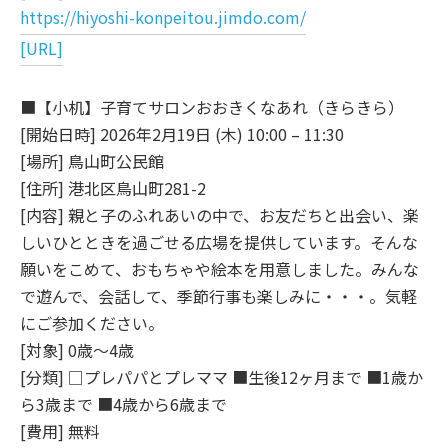
https://hiyoshi-konpeitou.jimdo.com/
[URL]
■【小机】子育てサロンおおきくなあれ（きらきら）
[開始日時] 2026年2月19日 (木) 10:00 – 11:30
[場所] 鳥山町公民館
[住所] 港北区鳥山町281-2
[内容] 親と子のふれあいの中で、お友だちと出会い、楽
しいひとときを過ごせる広場を提供しています。そんな
願いをこめて、おもちゃや絵本を用意しました。みんな
で遊んで、会話して、季節行事も楽しみに・・・。気軽
にご参加ください。
[対象] 0歳～4歳
[分類] □プレパパとプレママ ■生後12ヶ月まで ■1歳か
ら3歳まで ■4歳から6歳まで
[費用] 無料