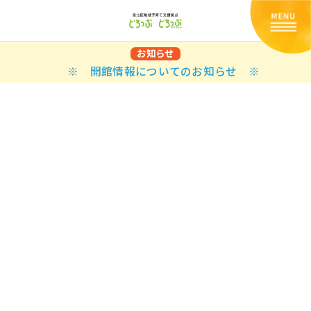
お知らせ
※ 開館情報についてのお知らせ ※
Back
Back
Back
Back
Back
Back
Back
Back
Back
Back
N
E STYLES
BAL OPTIONS
DER LAYOUTS
ER DEMOS
ODUCT
ES
PLE PAGES
知らせ一覧
TING
 Styles
Classic
 Load Transition
er v1
ration
uct Types
le Pages
い合わせ
ing
sic
Default
Demo
Default
al Options
al Popup
er v2
ion
uct Style
kbook
le Post
lay
Demo
er Layouts
aign Bar
er v3
uct Gallery
book Single
gation
nry
Featured