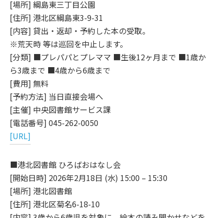
[場所] 綱島東三丁目公園
[住所] 港北区綱島東3-9-31
[内容] 貸出・返却・予約した本の受取。
※荒天時 等は巡回を中止します。
[分類] ■プレパパとプレママ ■生後12ヶ月まで ■1歳か
ら3歳まで ■4歳から6歳まで
[費用] 無料
[予約方法] 当日直接会場へ
[主催] 中央図書館サービス課
[電話番号] 045-262-0050
[URL]
■港北図書館 ひろばおはなし会
[開始日時] 2026年2月18日 (水) 15:00 – 15:30
[場所] 港北図書館
[住所] 港北区菊名6-18-10
[内容] 3歳から6歳児を対象に、絵本の読み聞かせなどを