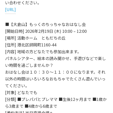
い合わせください。
[URL]
■【大倉山】もっくのちっちゃなおはなし会
[開始日時] 2026年2月19日 (木) 10:00 – 12:00
[場所] 活動ホーム ともだちの丘
[住所] 港北区師岡町1160-44
[内容] 地域の方どなたでも参加出来ます。
パネルシアター、絵本の読み聞かせ、手遊びなどで楽し
い時間を過ごしませんか？
おはなし会は１０：３０～１１：００になります。それ
以外の時間はいろいろなおもちゃでたくさん遊んでいっ
てください。
[対象] どなたでも
[分類] ■プレパパとプレママ ■生後12ヶ月まで ■1歳か
ら3歳まで ■4歳から6歳まで
[予約方法] 当日直接会場へ