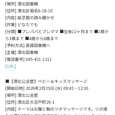
[場所] 港北図書館
[住所] 港北区菊名6-18-10
[内容] 紙芝居の読み聞かせ
[対象] どなたでも
[分類] ■プレパパとプレママ ■生後12ヶ月まで ■1歳か
ら3歳まで ■4歳から6歳まで
[予約方法] 直接図書館へ
[主催] 港北図書館
[電話番号] 045-421-1211
[URL]
■【港北公会堂】ベビー＆キッズマッサージ
[開始日時] 2026年2月25日 (水) 09:45 – 12:30
[場所] 港北公会堂
[住所] 港北区大豆戸町26-1
[内容] テーマはお腹と胸のツボマッサージです。ツボ揉