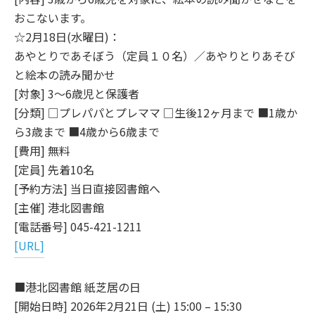
おこないます。
☆2月18日(水曜日)：
あやとりであそぼう（定員１０名）／あやりとりあそび
と絵本の読み聞かせ
[対象] 3～6歳児と保護者
[分類] □プレパパとプレママ □生後12ヶ月まで ■1歳か
ら3歳まで ■4歳から6歳まで
[費用] 無料
[定員] 先着10名
[予約方法] 当日直接図書館へ
[主催] 港北図書館
[電話番号] 045-421-1211
[URL]
■港北図書館 紙芝居の日
[開始日時] 2026年2月21日 (土) 15:00 – 15:30