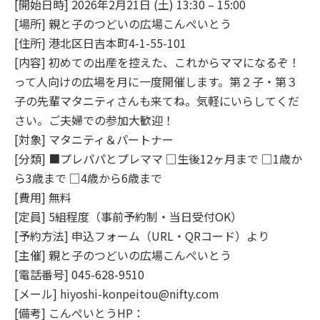
[開始日時] 2026年2月21日 (土) 13:30 – 15:00
[場所] 親と子のつどいの広場こんぺいとう
[住所] 港北区日吉本町4-1-55-101
[内容] 初めての出産を控えた、これからママになるぞ！
って人向けの広場を月に一度開催します。第２子・第３
子の先輩マタニティさんも来てね。気軽にいらしてくだ
さい。ご夫婦での参加大歓迎！
[対象] マタニティ＆パートナー
[分類] ■プレパパとプレママ □生後12ヶ月まで □1歳か
ら3歳まで □4歳から6歳まで
[費用] 無料
[定員] 5組程度（事前予約制・当日受付OK）
[予約方法] 申込フォーム（URL・QRコード）より
[主催] 親と子のつどいの広場こんぺいとう
[電話番号] 045-628-9510
[メール] hiyoshi-konpeitou@nifty.com
[備考] こんぺいとうHP：