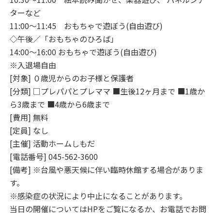
ターなど
11:00～11:45 おもちゃで遊ぼう(自由遊び)
◇午後／「おもちゃのひろば」
14:00～16:00 おもちゃで遊ぼう(自由遊び)
※入退場自由
[対象] ０歳児からのお子様と保護者
[分類] □プレパパとプレママ ■生後12ヶ月まで ■1歳か
ら3歳まで ■4歳から6歳まで
[費用] 無料
[定員] なし
[主催] 活動ホームしもだ
[電話番号] 045-562-3600
[備考] ※台風や悪天候に伴い臨時休館する場合がありま
す。
※感染症の状況により中止になることがあります。
当日の開催についてはHPをご覧になるか、お電話でお問