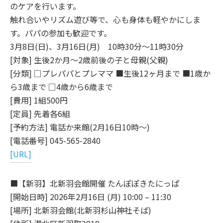
のケアを行います。
触れ合いやリズム遊び等で、心も身体も軽やかにしま
す。パパの参加も歓迎です。
3月8日(日)、3月16日(月) 10時30分～11時30分
[対象] 生後2か月～2歳前後の子と母親(父親)
[分類] □プレパパとプレママ ■生後12ヶ月まで ■1歳か
ら3歳まで □4歳から6歳まで
[費用] 1組500円
[定員] 先着各6組
[予約方法] 電話か来館(2月16日10時～)
[電話番号] 045-565-2840
[URL]
■【新羽】北新羽会館開催 たんぽぽきたにっぱ
[開始日時] 2026年2月16日 (月) 10:00 – 11:30
[場所] 北新羽会館(北新羽杉山神社そば)