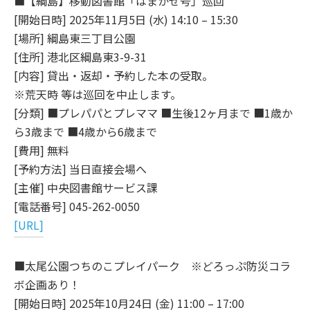
■【綱島】移動図書館「はまかぜ号」巡回
[開始日時] 2025年11月5日 (水) 14:10 – 15:30
[場所] 綱島東三丁目公園
[住所] 港北区綱島東3-9-31
[内容] 貸出・返却・予約した本の受取。
※荒天時 等は巡回を中止します。
[分類] ■プレパパとプレママ ■生後12ヶ月まで ■1歳か
ら3歳まで ■4歳から6歳まで
[費用] 無料
[予約方法] 当日直接会場へ
[主催] 中央図書館サービス課
[電話番号] 045-262-0050
[URL]
■太尾公園つちのこプレイパーク ※どろっぷ防災コラ
ボ企画あり！
[開始日時] 2025年10月24日 (金) 11:00 – 17:00