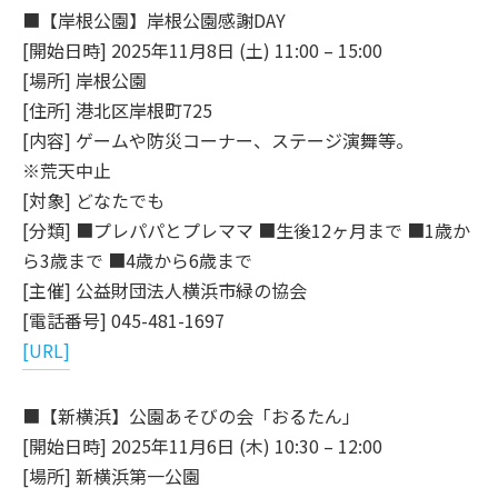
■【岸根公園】岸根公園感謝DAY
[開始日時] 2025年11月8日 (土) 11:00 – 15:00
[場所] 岸根公園
[住所] 港北区岸根町725
[内容] ゲームや防災コーナー、ステージ演舞等。
※荒天中止
[対象] どなたでも
[分類] ■プレパパとプレママ ■生後12ヶ月まで ■1歳か
ら3歳まで ■4歳から6歳まで
[主催] 公益財団法人横浜市緑の協会
[電話番号] 045-481-1697
[URL]
■【新横浜】公園あそびの会「おるたん」
[開始日時] 2025年11月6日 (木) 10:30 – 12:00
[場所] 新横浜第一公園