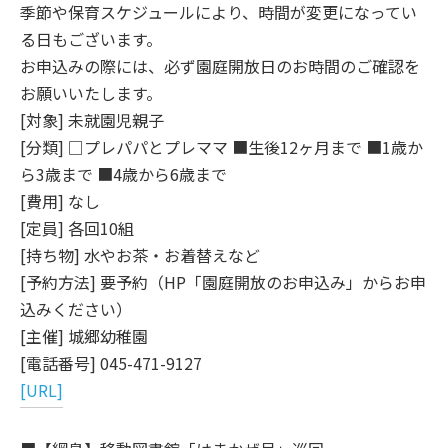
季節や保育スケジュールにより、時間が変更になってい
る日もございます。
お申込みの際には、必ず園庭開放日のお時間のご確認を
お願いいたします。
[対象] 未就園児親子
[分類] □プレパパとプレママ ■生後12ヶ月まで ■1歳か
ら3歳まで ■4歳から6歳まで
[費用] なし
[定員] 各回10組
[持ち物] 水やお茶・お着替えなど
[予約方法] 要予約（HP「園庭開放のお申込み」からお申
込みください）
[主催] 城郷幼稚園
[電話番号] 045-471-9127
[URL]