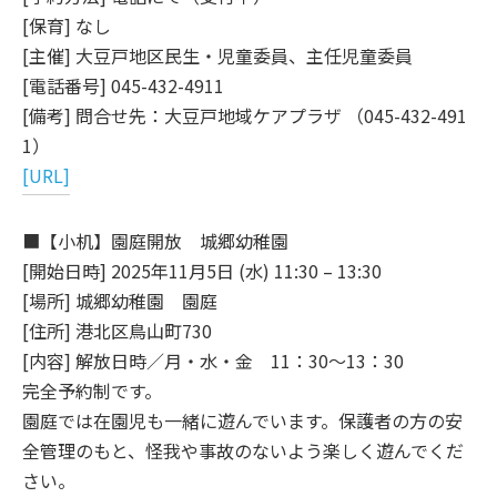
[保育] なし
[主催] 大豆戸地区民生・児童委員、主任児童委員
[電話番号] 045-432-4911
[備考] 問合せ先：大豆戸地域ケアプラザ （045-432-491
1）
[URL]
■【小机】園庭開放 城郷幼稚園
[開始日時] 2025年11月5日 (水) 11:30 – 13:30
[場所] 城郷幼稚園 園庭
[住所] 港北区鳥山町730
[内容] 解放日時／月・水・金 11：30～13：30
完全予約制です。
園庭では在園児も一緒に遊んでいます。保護者の方の安
全管理のもと、怪我や事故のないよう楽しく遊んでくだ
さい。