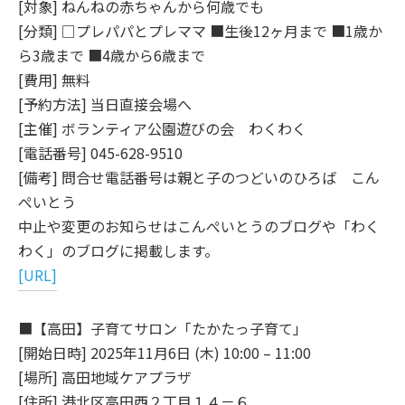
[対象] ねんねの赤ちゃんから何歳でも
[分類] □プレパパとプレママ ■生後12ヶ月まで ■1歳か
ら3歳まで ■4歳から6歳まで
[費用] 無料
[予約方法] 当日直接会場へ
[主催] ボランティア公園遊びの会 わくわく
[電話番号] 045-628-9510
[備考] 問合せ電話番号は親と子のつどいのひろば こん
ぺいとう
中止や変更のお知らせはこんぺいとうのブログや「わく
わく」のブログに掲載します。
[URL]
■【高田】子育てサロン「たかたっ子育て」
[開始日時] 2025年11月6日 (木) 10:00 – 11:00
[場所] 高田地域ケアプラザ
[住所] 港北区高田西２丁目１４－６