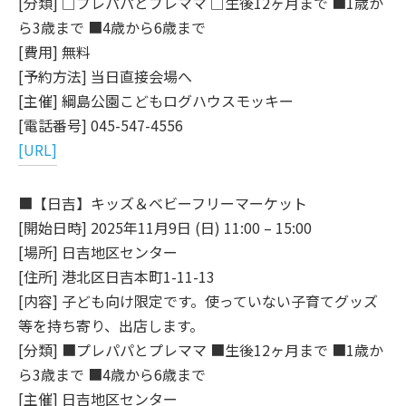
[分類] □プレパパとプレママ □生後12ヶ月まで ■1歳か
ら3歳まで ■4歳から6歳まで
[費用] 無料
[予約方法] 当日直接会場へ
[主催] 綱島公園こどもログハウスモッキー
[電話番号] 045-547-4556
[URL]
■【日吉】キッズ＆ベビーフリーマーケット
[開始日時] 2025年11月9日 (日) 11:00 – 15:00
[場所] 日吉地区センター
[住所] 港北区日吉本町1-11-13
[内容] 子ども向け限定です。使っていない子育てグッズ
等を持ち寄り、出店します。
[分類] ■プレパパとプレママ ■生後12ヶ月まで ■1歳か
ら3歳まで ■4歳から6歳まで
[主催] 日吉地区センター