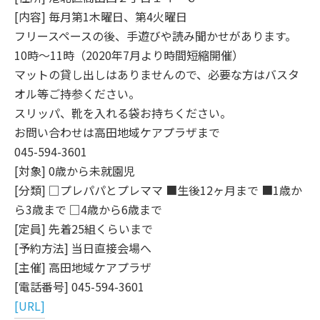
[内容] 毎月第1木曜日、第4火曜日
フリースペースの後、手遊びや読み聞かせがあります。
10時～11時（2020年7月より時間短縮開催）
マットの貸し出しはありませんので、必要な方はバスタ
オル等ご持参ください。
スリッパ、靴を入れる袋お持ちください。
お問い合わせは高田地域ケアプラザまで
045-594-3601
[対象] 0歳から未就園児
[分類] □プレパパとプレママ ■生後12ヶ月まで ■1歳か
ら3歳まで □4歳から6歳まで
[定員] 先着25組くらいまで
[予約方法] 当日直接会場へ
[主催] 高田地域ケアプラザ
[電話番号] 045-594-3601
[URL]