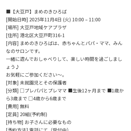
■【大豆戸】まめのきひろば
[開始日時] 2025年11月4日 (火) 10:00 – 11:00
[場所] 大豆戸地域ケアプラザ
[住所] 港北区大豆戸町316-1
[内容] まめのきひろばは、赤ちゃんとパパ・ママ、みん
なのサロンです。
一緒に遊んでおしゃべりして、楽しい時間を過ごしまし
ょう♪
お気軽にご参加ください～。
[対象] 未就園児とその保護者
[分類] □プレパパとプレママ ■生後12ヶ月まで ■1歳か
ら3歳まで □4歳から6歳まで
[費用] 無料
[定員] 20組(予約制)
[持ち物] お子さんに必要なもの
[予約方法] 電話にて（受付中）