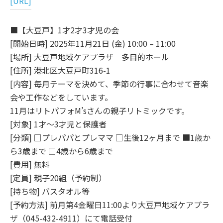
[URL]
■【大豆戸】1才2才3才児の会
[開始日時] 2025年11月21日 (金) 10:00 – 11:00
[場所] 大豆戸地域ケアプラザ 多目的ホール
[住所] 港北区大豆戸町316-1
[内容] 毎月テーマを決めて、季節の行事に合わせて音楽
会や工作などをしています。
11月はリトパフォM’sさんの親子リトミックです。
[対象] 1才～3才児と保護者
[分類] □プレパパとプレママ □生後12ヶ月まで ■1歳か
ら3歳まで □4歳から6歳まで
[費用] 無料
[定員] 親子20組（予約制）
[持ち物] バスタオル等
[予約方法] 前月第4金曜日11:00より大豆戸地域ケアプラ
ザ（045-432-4911）にて電話受付