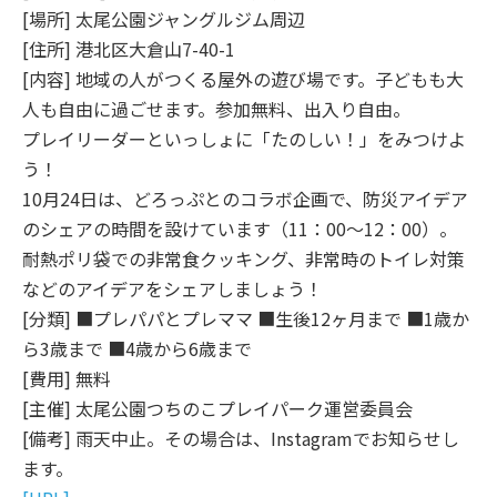
[場所] 太尾公園ジャングルジム周辺
[住所] 港北区大倉山7-40-1
[内容] 地域の人がつくる屋外の遊び場です。子どもも大
人も自由に過ごせます。参加無料、出入り自由。
プレイリーダーといっしょに「たのしい！」をみつけよ
う！
10月24日は、どろっぷとのコラボ企画で、防災アイデア
のシェアの時間を設けています（11：00～12：00）。
耐熱ポリ袋での非常食クッキング、非常時のトイレ対策
などのアイデアをシェアしましょう！
[分類] ■プレパパとプレママ ■生後12ヶ月まで ■1歳か
ら3歳まで ■4歳から6歳まで
[費用] 無料
[主催] 太尾公園つちのこプレイパーク運営委員会
[備考] 雨天中止。その場合は、Instagramでお知らせし
ます。