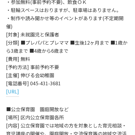
・参加無料(事前予約不要)、飲食ＯＫ
・駐輪スペースはおりますが、駐車場はありません。
・制作や読み聞かせ等のイベントがあります(不定期開
催)
[対象] 未就園児と保護者
[分類] ■プレパパとプレママ ■生後12ヶ月まで ■1歳か
ら3歳まで ■4歳から6歳まで
[費用] 無料
[予約方法] 事前予約不要
[主催] 伸びる会幼稚園
[電話番号] 045-431-3681
[URL]
■公立保育園 園庭開放など
[場所] 区内公立保育園各所
[内容] 公立保育園では地域の方を対象とした育児相談・
育児講座の開催や、園庭開放・交流保育等の地域交流活