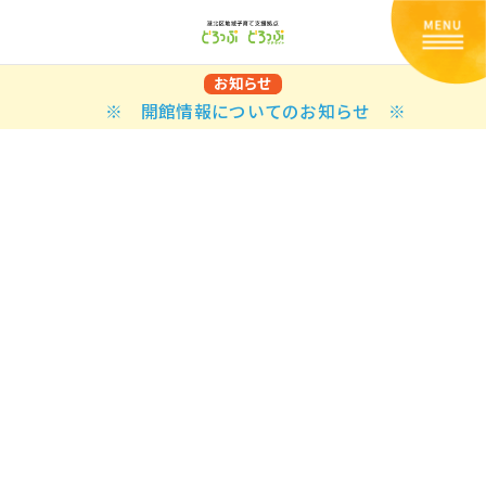
お知らせ
※ 開館情報についてのお知らせ ※
Back
Back
Back
Back
Back
Back
Back
Back
Back
Back
N
E STYLES
BAL OPTIONS
DER LAYOUTS
ER DEMOS
ODUCT
ES
PLE PAGES
知らせ一覧
TING
 Styles
Classic
 Load Transition
er v1
ration
uct Types
le Pages
い合わせ
ing
sic
Default
Demo
Default
al Options
al Popup
er v2
ion
uct Style
kbook
le Post
lay
Demo
er Layouts
aign Bar
er v3
uct Gallery
book Single
gation
nry
Featured