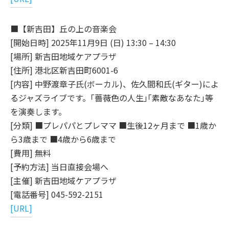
■【新吉田】丘の上の音楽会
[開始日時] 2025年11月9日 (日) 13:30 – 14:30
[場所] 新吉田地域ケアプラザ
[住所] 港北区新吉田町6001-6
[内容] 中野渡章子氏(ボーカル)、佐久間和氏(ギター)によ
るジャズライブです。｢薔薇色の人生｣｢素敵なあなた｣等
を演奏します。
[分類] ■プレパパとプレママ ■生後12ヶ月まで ■1歳か
ら3歳まで ■4歳から6歳まで
[費用] 無料
[予約方法] 当日直接会場へ
[主催] 新吉田地域ケアプラザ
[電話番号] 045-592-2151
[URL]