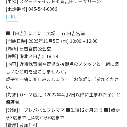
[主催] スターチャイルド≪新吉田ナーサリー≫
[電話番号] 045-544-0366
[URL]
■【日吉】にこにこ広場 ｉｎ 日吉宮前
[開始日時] 2025年11月5日 (水) 10:00 – 12:00
[場所] 日吉宮前公会堂
[住所] 港北区日吉5-18-29
[内容] 近隣保育園や育児支援拠点のスタッフと一緒に楽
しいひと時を過ごしませんか。
親子で一緒に楽しみましょう！ お気軽にご参加くださ
い。
[対象] ０～２歳児（2022年4月2日以降に生まれた子）と
保護者
[分類] □プレパパとプレママ ■生後12ヶ月まで ■1歳か
ら3歳まで □4歳から6歳まで
[費用] 参加無料