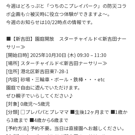
今週はどろっぷと「つちのこプレイパーク」の防災コラ
ボ企画も☆被災時に役立つ体験ができますよ～。
今週のお知らせは10/22時点の情報です。
■【新吉田】園庭開放 スターチャイルド≪新吉田ナー
サリー≫
[開始日時] 2025年10月30日 (木) 09:30 – 11:30
[場所] スターチャイルド≪新吉田ナーサリー≫
[住所] 港北区新吉田東7-28-1
[内容] 砂場・三輪車・ボール・鉄棒・・・etc
園庭で自由に遊んでいただけます。
ぜひ親子でいらしてください♪
[対象] 0歳児～5歳児
[分類] □プレパパとプレママ ■生後12ヶ月まで ■1歳か
ら3歳まで ■4歳から6歳まで
[予約方法] 予約不要。当日は直接園へお越しください。