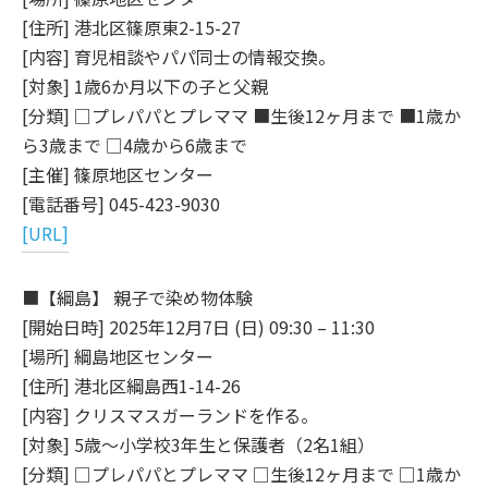
[住所] 港北区篠原東2-15-27
[内容] 育児相談やパパ同士の情報交換。
[対象] 1歳6か月以下の子と父親
[分類] □プレパパとプレママ ■生後12ヶ月まで ■1歳か
ら3歳まで □4歳から6歳まで
[主催] 篠原地区センター
[電話番号] 045-423-9030
[URL]
■【綱島】 親子で染め物体験
[開始日時] 2025年12月7日 (日) 09:30 – 11:30
[場所] 綱島地区センター
[住所] 港北区綱島西1-14-26
[内容] クリスマスガーランドを作る。
[対象] 5歳～小学校3年生と保護者（2名1組）
[分類] □プレパパとプレママ □生後12ヶ月まで □1歳か