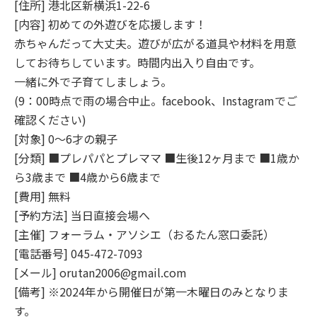
[住所] 港北区新横浜1-22-6
[内容] 初めての外遊びを応援します！
赤ちゃんだって大丈夫。遊びが広がる道具や材料を用意
してお待ちしています。時間内出入り自由です。
一緒に外で子育てしましょう。
(9：00時点で雨の場合中止。facebook、Instagramでご
確認ください)
[対象] 0～6才の親子
[分類] ■プレパパとプレママ ■生後12ヶ月まで ■1歳か
ら3歳まで ■4歳から6歳まで
[費用] 無料
[予約方法] 当日直接会場へ
[主催] フォーラム・アソシエ（おるたん窓口委託）
[電話番号] 045-472-7093
[メール] orutan2006@gmail.com
[備考] ※2024年から開催日が第一木曜日のみとなりま
す。