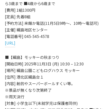
ら3歳まで ■4歳から6歳まで
[費用] 1組1300円
[定員] 先着8組
[予約方法] 来館か電話(11月5日9時～、10時～電話可)
[主催] 綱島地区センター
[電話番号] 045-545-4578
[URL]
■【綱島】モッキーの秋まつり
[開始日時] 2025年11月3日 (月) 10:30 – 12:30
[場所] 綱島公園こどもログハウス モッキー
[住所] 港北区綱島台１
[内容] 射的やスーパーボールすくい等。
※景品が無くなり次第終了
※雨天決行
[対象] 小学生以下(未就学児は保護者同伴)