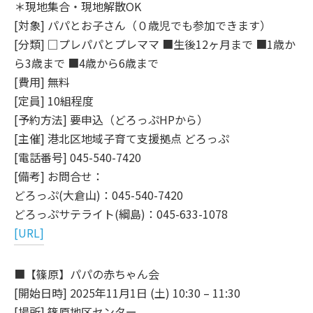
＊現地集合・現地解散OK
[対象] パパとお子さん（０歳児でも参加できます）
[分類] □プレパパとプレママ ■生後12ヶ月まで ■1歳か
ら3歳まで ■4歳から6歳まで
[費用] 無料
[定員] 10組程度
[予約方法] 要申込（どろっぷHPから）
[主催] 港北区地域子育て支援拠点 どろっぷ
[電話番号] 045-540-7420
[備考] お問合せ：
どろっぷ(大倉山)：045-540-7420
どろっぷサテライト(綱島)：045-633-1078
[URL]
■【篠原】パパの赤ちゃん会
[開始日時] 2025年11月1日 (土) 10:30 – 11:30
[場所] 篠原地区センター