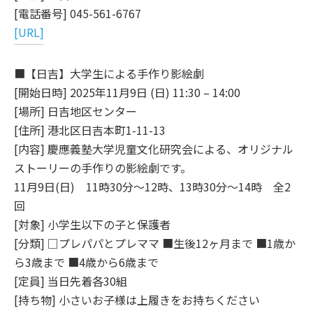
[電話番号] 045-561-6767
[URL]
■【日吉】大学生による手作り影絵劇
[開始日時] 2025年11月9日 (日) 11:30 – 14:00
[場所] 日吉地区センター
[住所] 港北区日吉本町1-11-13
[内容] 慶應義塾大学児童文化研究会による、オリジナル
ストーリーの手作りの影絵劇です。
11月9日(日) 11時30分～12時、13時30分～14時 全2
回
[対象] 小学生以下の子と保護者
[分類] □プレパパとプレママ ■生後12ヶ月まで ■1歳か
ら3歳まで ■4歳から6歳まで
[定員] 当日先着各30組
[持ち物] 小さいお子様は上履きをお持ちください