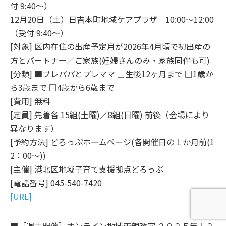
付 9:40～）
12月20日（土）日吉本町地域ケアプラザ 10:00～12:00
（受付 9:40～）
[対象] 区内在住の出産予定月が2026年4月頃で初出産の
方とパートナー／ご家族(妊婦さんのみ・家族同伴も可)
[分類] ■プレパパとプレママ □生後12ヶ月まで □1歳か
ら3歳まで □4歳から6歳まで
[費用] 無料
[定員] 先着各 15組(土曜)／8組(日曜) 前後（会場により
異なります）
[予約方法] どろっぷホームページ(各開催日の１か月前(1
2：00～))
[主催] 港北区地域子育て支援拠点どろっぷ
[電話番号] 045-540-7420
[URL]