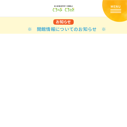
お知らせ
※ 開館情報についてのお知らせ ※
Back
Back
Back
Back
Back
Back
Back
Back
Back
Back
N
E STYLES
BAL OPTIONS
DER LAYOUTS
ER DEMOS
ODUCT
ES
PLE PAGES
知らせ一覧
TING
 Styles
Classic
 Load Transition
er v1
ration
uct Types
le Pages
い合わせ
ing
sic
Default
Demo
Default
al Options
al Popup
er v2
ion
uct Style
kbook
le Post
lay
Demo
er Layouts
aign Bar
er v3
uct Gallery
book Single
gation
nry
Featured