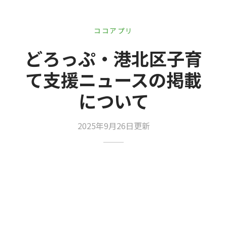
er Demos
Bar – Disabled
er v4
uct Details
s
ココアプリ
le/Full Menu – Dark
er v5
どろっぷ・港北区子育
er v6
て支援ニュースの掲載
er v7
 + Sidebar
について
er v8
2025年9月26日更新
er v9