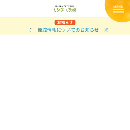
お知らせ
※ 開館情報についてのお知らせ ※
Back
Back
Back
Back
Back
Back
Back
Back
Back
Back
N
E STYLES
BAL OPTIONS
DER LAYOUTS
ER DEMOS
ODUCT
ES
PLE PAGES
知らせ一覧
TING
 Styles
Classic
 Load Transition
er v1
ration
uct Types
le Pages
い合わせ
ing
sic
Default
Demo
Default
al Options
al Popup
er v2
ion
uct Style
kbook
le Post
lay
Demo
er Layouts
aign Bar
er v3
uct Gallery
book Single
gation
nry
Featured