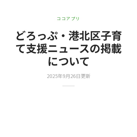
er Demos
Bar – Disabled
er v4
uct Details
s
ココアプリ
le/Full Menu – Dark
er v5
どろっぷ・港北区子育
er v6
て支援ニュースの掲載
er v7
 + Sidebar
について
er v8
2025年9月26日更新
er v9