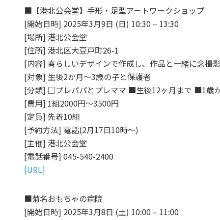
■【港北公会堂】手形・足型アートワークショップ
[開始日時] 2025年3月9日 (日) 10:30 – 13:30
[場所] 港北公会堂
[住所] 港北区大豆戸町26-1
[内容] 春らしいデザインで作成し、作品と一緒に念撮
[対象] 生後2か月～3歳の子と保護者
[分類] □プレパパとプレママ ■生後12ヶ月まで ■1歳
[費用] 1組2000円～3500円
[定員] 先着10組
[予約方法] 電話(2月17日10時～)
[主催] 港北公会堂
[電話番号] 045-540-2400
[URL]
■菊名おもちゃの病院
[開始日時] 2025年3月8日 (土) 10:00 – 11:00