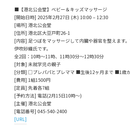
■【港北公会堂】ベビー＆キッズマッサージ
[開始日時] 2025年2月27日 (木) 10:00 – 12:30
[場所] 港北公会堂
[住所] 港北区大豆戸町26-1
[内容] 足つぼをマッサージして内臓や器官を整えます
伊吹砂織氏です。
全2回：10時～11時、11時30分～12時30分
[対象] 未就学児の親子
[分類] □プレパパとプレママ ■生後12ヶ月まで ■1歳
[費用] 1組1500円
[定員] 先着各7組
[予約方法] 電話(2月15日10時～)
[主催] 港北公会堂
[電話番号] 045-540-2400
[URL]