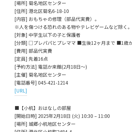
[場所] 菊名地区センター
[住所] 港北区菊名6-18-10
[内容] おもちゃの修理（部品代実費）。
※人を傷つける恐れのある物やテレビゲームなど除く
[対象] 中学生以下の子と保護者
[分類] □プレパパとプレママ ■生後12ヶ月まで ■1歳
[費用] 部品代実費
[定員] 先着16点
[予約方法] 電話か来館(2月18日～)
[主催] 菊名地区センター
[電話番号] 045-421-1214
[URL]
■【小机】おはなしの部屋
[開始日時] 2025年2月18日 (火) 10:30 – 11:00
[場所] 城郷小机地区センター
[住所] 港北区小机町2484-4