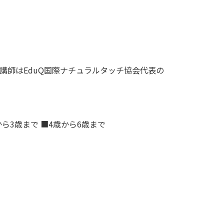
。講師はEduQ国際ナチュラルタッチ協会代表の
から3歳まで ■4歳から6歳まで