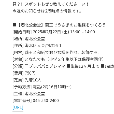
見？）スポットもぜひ教えてくださーい！
今週のお知らせは2/5時点の情報です。
■【港北公会堂】繭玉でうさぎのお雛様をつくろう
[開始日時] 2025年2月22日 (土) 13:00 – 14:00
[場所] 港北公会堂
[住所] 港北区大豆戸町26-1
[内容] 繭玉と和紙でおひな様を作り、装飾する。
[対象] どなたでも（小学２年生以下は保護者同伴）
[分類] □プレパパとプレママ ■生後12ヶ月まで ■1歳
[費用] 750円
[定員] 先着10人
[予約方法] 電話(2月16日10時～)
[主催] 港北公会堂
[電話番号] 045-540-2400
[URL]