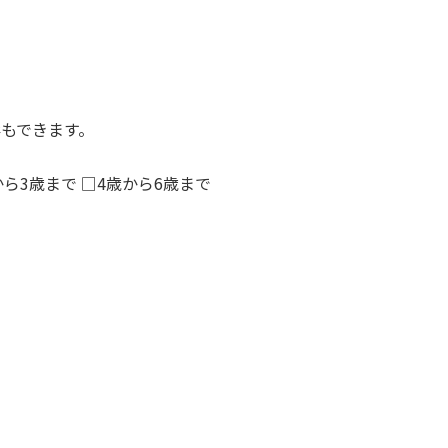
影もできます。
から3歳まで □4歳から6歳まで