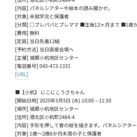
[内容] パネルシアターや絵本の読み聞かせ。
[対象] 未就学児と保護者
[分類] □プレパパとプレママ ■生後12ヶ月まで ■1歳
[費用] 無料
[定員] 当日先着12組
[予約方法] 当日直接会場へ
[主催] 城郷小机地区センター
[電話番号] 045-472-1331
[URL]
■【小机】 にこにこうさちゃん
[開始日時] 2025年3月5日 (水) 10:00 – 11:30
[場所] 城郷小机地区センター
[住所] 港北区小机町2484-4
[内容] 手形を押して春の絵を描きます。パネルシアタ
[対象] 1歳～2歳6か月未満の子と保護者