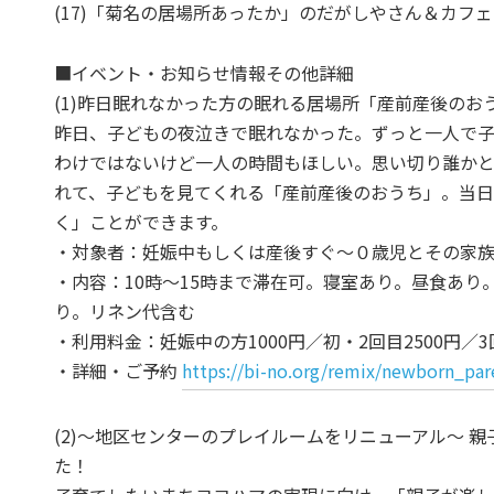
(17)「菊名の居場所あったか」のだがしやさん＆カフェ
■イベント・お知らせ情報その他詳細
(1)昨日眠れなかった方の眠れる居場所「産前産後のお
昨日、子どもの夜泣きで眠れなかった。ずっと一人で
わけではないけど一人の時間もほしい。思い切り誰か
れて、子どもを見てくれる「産前産後のおうち」。当日
く」ことができます。
・対象者：妊娠中もしくは産後すぐ～０歳児とその家
・内容：10時～15時まで滞在可。寝室あり。昼食あ
り。リネン代含む
・利用料金：妊娠中の方1000円／初・2回目2500円／3
・詳細・ご予約
https://bi-no.org/remix/newborn_par
(2)～地区センターのプレイルームをリニューアル～ 
た！