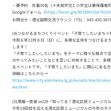
・要予約 先着30名（＊未就学児と小学生は要保護者
Googleフォーム（
https://forms.gle/8E56MtiDm7hS
お問合せ：港北国際交流ラウンジ（TEL：045-430-567
(4)つながるまちづくりイベント 「子育てしたいまち
令和６年12月８日（日）に、多様な主体をつなげるま
します！
「子育てしたいしたいまち」をテーマに様々な視点で活
のやってみたいことなどを互いに共有することで、多様
るイベントです。「子育てしたいまち」に関心にある方
詳細はこちらから→
https://www.city.yokohama.lg.jp/kurashi/machizukur
wa.html
(5)港福一夜城 vol29「知ってる？港北区民ミュージカ
今年19回目を迎える港北区民ミュージカルの今年のタイト