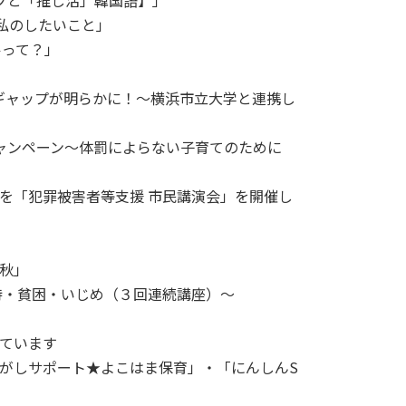
ィブと「推し活」韓国語】」
×私のしたいこと」
ルって？」
のギャップが明らかに！～横浜市立大学と連携し
キャンペーン～体罰によらない子育てのために
先を「犯罪被害者等支援 市民講演会」を開催し
の秋」
虐待・貧困・いじめ（３回連続講座）～
しています
さがしサポート★よこはま保育」・「にんしんS