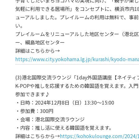
子育てしたいまちヨコハマの実現に向け、「親子が楽
気軽に利用できる居場所」をコンセプトに、横浜市内1
ューアルしました。プレイルームの利用は無料で、事前
い。
プレイルームをリニューアルした地区センター（港北
ー、綱島地区センター
詳細はこちらから→
https://www.city.yokohama.lg.jp/kurashi/kyodo-mana
(3)港北国際交流ラウンジ「1day外国語講座【ネイテ
K-POPや推しを応援するための韓国語を覚えます。入
参加できます♪
・日時：2024年12月8日（日）13:30～15:00
・参加費：300円
・会場：港北国際交流ラウンジ
・内容：推し活に使える韓国語を覚えます。
詳細はこちらから→
https://kohokulounge.com/2024/1