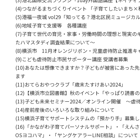
(3)港北国際交流ラウンジ「1day外国語講座【ネイテ
(4)つながるまちづくりイベント 「子育てしたいまち
(5)港福一夜城 vol29「知ってる？港北区民ミュージカ
(6)地域子育て支援等 各種講座
(7)子育て世代の育児・家事・労働時間の理想と現実
たハマスタディ調査結果について～
(8)横浜市 11月オレンジリボン・児童虐待防止推進
(9)こども虐待防止市民サポーター講座 受講者募集
(10)あなたは想像できますか？子どもが被害にあった
ます
(11)おてらおやつクラブ「歳末たすけあい2024」
(12)【横浜市立図書館】秋のイベント「やっぱり読書
(13)子ども未来セミナー2024／オンライン開催 ～
(14)産前産後のいろいろな取り組みについて
(15)横浜子育てサポートシステムの「預かり手」募集
(16)「かながわ子育てパーソナルサポート」・「えん
OSヨコハマ」・「ヤングケアラーLINE相談」について