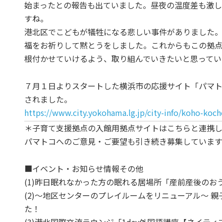
始まったとの報告も出ていました。昼夜の温度差も激
すね。
港北区でこどもが犠牲になる悲しい事件がありました
福をお祈りして黙とうをしました。これからもこの拠
根付かせていけるよう、取り組んでいきたいと思ってい
７月１日よりスタートした横浜市の応援サイト「パマト
されました。
https://www.city.yokohama.lg.jp/city-info/koho-k
＊子育て支援拠点の入館用拠点サイトはこちらと連携
パマトコへのご意見・ご要望も引き続き募集しています
■イベント・お知らせ情報その他
(1)昨日眠れなかった方の眠れる居場所「産前産後のお
(2)～地区センターのプレイルームをリニューアル～ 
た！