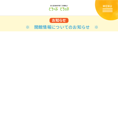
お知らせ
※ 開館情報についてのお知らせ ※
Back
Back
Back
Back
Back
Back
Back
Back
Back
Back
N
E STYLES
BAL OPTIONS
DER LAYOUTS
ER DEMOS
ODUCT
ES
PLE PAGES
知らせ一覧
TING
 Styles
Classic
 Load Transition
er v1
ration
uct Types
le Pages
い合わせ
ing
sic
Default
Demo
Default
al Options
al Popup
er v2
ion
uct Style
kbook
le Post
lay
Demo
er Layouts
aign Bar
er v3
uct Gallery
book Single
gation
nry
Featured