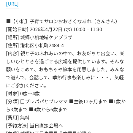
[URL]
■【小机】子育てサロンおおきくなあれ（さんさん）
[開始日時] 2026年4月22日 (水) 10:00 – 11:30
[場所] 城郷小机地域ケアプラザ
[住所] 港北区小机町2484-4
[内容] 親と子のふれあいの中で、お友だちと出会い、楽
しいひとときを過ごせる広場を提供しています。そんな
願いをこめて、おもちゃや絵本を用意しました。みんな
で遊んで、会話して、季節行事も楽しみに・・・。気軽
にご参加ください。
[対象] 0歳～4歳
[分類] □プレパパとプレママ ■生後12ヶ月まで ■1歳か
ら3歳まで ■4歳から6歳まで
[費用] 無料
[予約方法] 当日直接会場へ