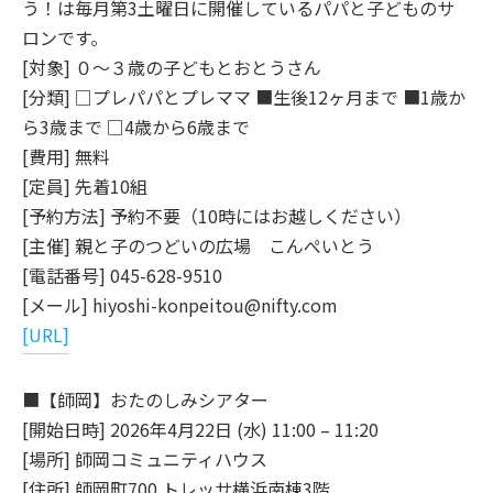
う！は毎月第3土曜日に開催しているパパと子どものサ
ロンです。
[対象] ０～３歳の子どもとおとうさん
[分類] □プレパパとプレママ ■生後12ヶ月まで ■1歳か
ら3歳まで □4歳から6歳まで
[費用] 無料
[定員] 先着10組
[予約方法] 予約不要（10時にはお越しください）
[主催] 親と子のつどいの広場 こんぺいとう
[電話番号] 045-628-9510
[メール] hiyoshi-konpeitou@nifty.com
[URL]
■【師岡】おたのしみシアター
[開始日時] 2026年4月22日 (水) 11:00 – 11:20
[場所] 師岡コミュニティハウス
[住所] 師岡町700 トレッサ横浜南棟3階