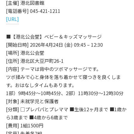
[主催] 港北図書館
[電話番号] 045-421-1211
[URL]
■【港北公会堂】ベビー＆キッズマッサージ
[開始日時] 2026年4月24日 (金) 09:45 – 12:30
[場所] 港北公会堂
[住所] 港北区大豆戸町26-1
[内容] テーマは背中のツボマッサージです。
ツボ揉みで心と身体を落ち着かせて寝つきを良くしま
す。おはなしタイムもあります。
1部）9時45分～10時45分、2部）11時30分～12時30分
[対象] 未就学児と保護者
[分類] □プレパパとプレママ ■生後12ヶ月まで ■1歳か
ら3歳まで ■4歳から6歳まで
[費用] 1組1500円
[定員] 先着各7組