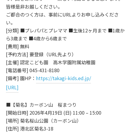
皆様是非お越しください。
ご都合のつく方は、事前にURLよりお申し込みくださ
い。
[分類] ■プレパパとプレママ ■生後12ヶ月まで ■1歳か
ら3歳まで ■4歳から6歳まで
[費用] 無料
[予約方法] 要登録（URL先より）
[主催] 認定こども園 高木学園附属幼稚園
[電話番号] 045-431-8180
[備考] 園HP：
https://takagi-kids.ed.jp/
[URL]
■【菊名】カーボン山 桜まつり
[開始日時] 2026年4月19日 (日) 11:00 – 15:00
[場所] 菊名桜山公園（カーボン山）
[住所] 港北区菊名3-18