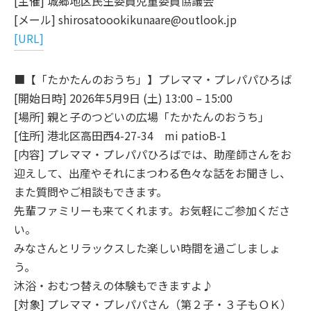
[主催] 城郷地区民生委員児童委員協議会
[メール] shirosatoookikunaare@outlook.jp
[URL]
■【「たかたんのおうち」】プレママ・プレパパひろば
[開始日時] 2026年5月9日 (土) 13:00 – 15:00
[場所] 親と子のつどいの広場「たかたんのおうち」
[住所] 港北区高田西4-27-34 mi patioB-1
[内容] プレママ・プレパパひろばでは、助産師さんをお
迎えして、出産やそれにまつわる色々な話をお聞きし、
また質問やご相談もできます。
先輩ファミリーも来てくれます。お気軽にご参加くださ
い。
みなさんとリラックスした楽しい時間を過ごしましょ
う。
沐浴・おむつ替えの体験もできますよ♪
[対象] プレママ・プレパパさん（第２子・３子もＯＫ）