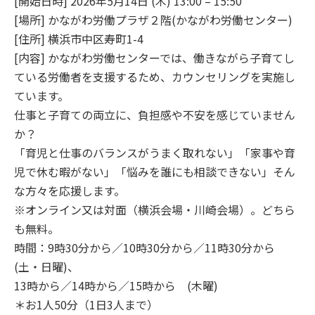
[開始日時] 2026年5月14日 (木) 13:00 – 15:50
[場所] かながわ労働プラザ２階(かながわ労働センター)
[住所] 横浜市中区寿町1-4
[内容] かながわ労働センターでは、働きながら子育てし
ている労働者を支援するため、カウンセリングを実施し
ています。
仕事と子育ての両立に、負担感や不安を感じていません
か？
「育児と仕事のバランスがうまく取れない」「家事や育
児で休む暇がない」「悩みを誰にも相談できない」そん
な方々を応援します。
※オンライン又は対面（横浜会場・川崎会場）。どちら
も無料。
時間：9時30分から／10時30分から／11時30分から
(土・日曜)、
13時から／14時から／15時から (木曜)
＊お1人50分（1日3人まで）