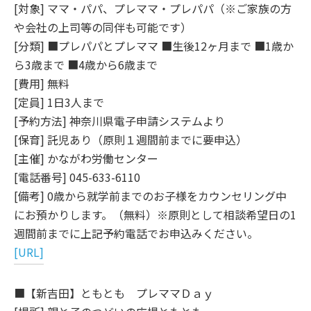
[対象] ママ・パパ、プレママ・プレパパ（※ご家族の方
や会社の上司等の同伴も可能です）
[分類] ■プレパパとプレママ ■生後12ヶ月まで ■1歳か
ら3歳まで ■4歳から6歳まで
[費用] 無料
[定員] 1日3人まで
[予約方法] 神奈川県電子申請システムより
[保育] 託児あり（原則１週間前までに要申込）
[主催] かながわ労働センター
[電話番号] 045-633-6110
[備考] 0歳から就学前までのお子様をカウンセリング中
にお預かりします。（無料）※原則として相談希望日の1
週間前までに上記予約電話でお申込みください。
[URL]
■【新吉田】ともとも プレママＤａｙ