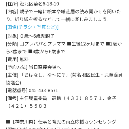
[住所] 港北区菊名6-18-10
[内容] 親子で一緒に絵本や紙芝居の読み聞かせを聞いた
り、折り紙を折るなどして一緒に楽しみましょう。
[画像(チラシ・写真など)]
[対象] ０歳～6歳児親子
[分類] □プレパパとプレママ ■生後12ヶ月まで ■1歳か
ら3歳まで ■4歳から6歳まで
[費用] 無料
[予約方法] 当日直接会場へ
[主催] 「おはなし、な～に？」(菊名地区民生・児童委員
協議会)
[電話番号] 045-433-8571
[備考] 主任児童委員 高橋（４３３）８５７１、金子
（４２１）５５８３
■【神奈川県】仕事と育児の両立応援カウンセリング