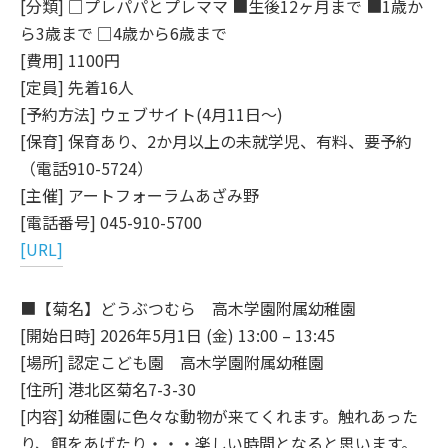
[分類] □プレパパとプレママ ■生後12ヶ月まで ■1歳か
ら3歳まで □4歳から6歳まで
[費用] 1100円
[定員] 先着16人
[予約方法] ウェブサイト(4月11日～)
[保育] 保育あり、2か月以上の未就学児、有料、要予約
（電話910-5724）
[主催] アートフォーラムあざみ野
[電話番号] 045-910-5700
[URL]
■【菊名】どうぶつむら 高木学園附属幼稚園
[開始日時] 2026年5月1日 (金) 13:00 – 13:45
[場所] 認定こども園 高木学園附属幼稚園
[住所] 港北区菊名7-3-30
[内容] 幼稚園に色々な動物が来てくれます。触れあった
り、餌をあげたり・・・楽しい時間となると思います。