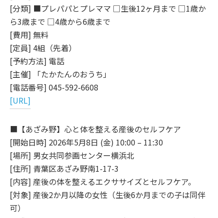
[分類] ■プレパパとプレママ □生後12ヶ月まで □1歳か
ら3歳まで □4歳から6歳まで
[費用] 無料
[定員] 4組（先着）
[予約方法] 電話
[主催] 「たかたんのおうち」
[電話番号] 045-592-6608
[URL]
■【あざみ野】心と体を整える産後のセルフケア
[開始日時] 2026年5月8日 (金) 10:00 – 11:30
[場所] 男女共同参画センター横浜北
[住所] 青葉区あざみ野南1-17-3
[内容] 産後の体を整えるエクササイズとセルフケア。
[対象] 産後2か月以降の女性（生後6か月までの子は同伴
可）