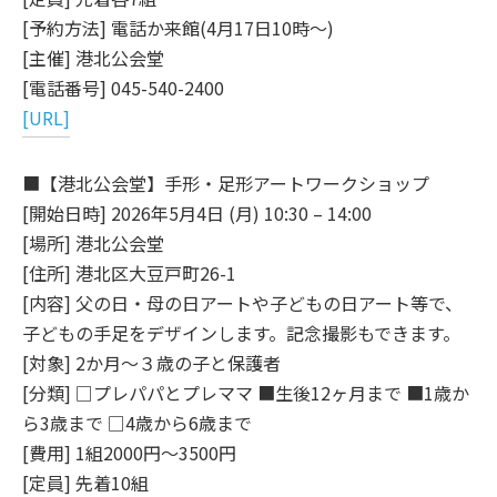
[予約方法] 電話か来館(4月17日10時～)
[主催] 港北公会堂
[電話番号] 045-540-2400
[URL]
■【港北公会堂】手形・足形アートワークショップ
[開始日時] 2026年5月4日 (月) 10:30 – 14:00
[場所] 港北公会堂
[住所] 港北区大豆戸町26-1
[内容] 父の日・母の日アートや子どもの日アート等で、
子どもの手足をデザインします。記念撮影もできます。
[対象] 2か月～３歳の子と保護者
[分類] □プレパパとプレママ ■生後12ヶ月まで ■1歳か
ら3歳まで □4歳から6歳まで
[費用] 1組2000円～3500円
[定員] 先着10組