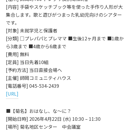
[内容] 手袋やスケッチブック等を使った手作り人形が大
集合します。歌と遊びがつまった乳幼児向けのシアター
です。
[対象] 未就学児と保護者
[分類] □プレパパとプレママ ■生後12ヶ月まで ■1歳か
ら3歳まで ■4歳から6歳まで
[費用] 無料
[定員] 当日先着10組
[予約方法] 当日直接会場へ
[主催] 師岡コミュニティハウス
[電話番号] 045-534-2439
[URL]
■【菊名】おはなし、な～に？
[開始日時] 2026年4月22日 (水) 10:30 – 11:30
[場所] 菊名地区センター 中会議室