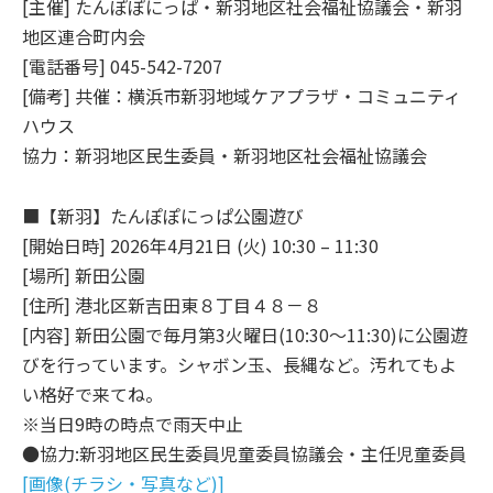
[主催] たんぽぽにっぱ・新羽地区社会福祉協議会・新羽
地区連合町内会
[電話番号] 045-542-7207
[備考] 共催：横浜市新羽地域ケアプラザ・コミュニティ
ハウス
協力：新羽地区民生委員・新羽地区社会福祉協議会
■【新羽】たんぽぽにっぱ公園遊び
[開始日時] 2026年4月21日 (火) 10:30 – 11:30
[場所] 新田公園
[住所] 港北区新吉田東８丁目４８－８
[内容] 新田公園で毎月第3火曜日(10:30～11:30)に公園遊
びを行っています。シャボン玉、長縄など。汚れてもよ
い格好で来てね。
※当日9時の時点で雨天中止
●協力:新羽地区民生委員児童委員協議会・主任児童委員
[画像(チラシ・写真など)]