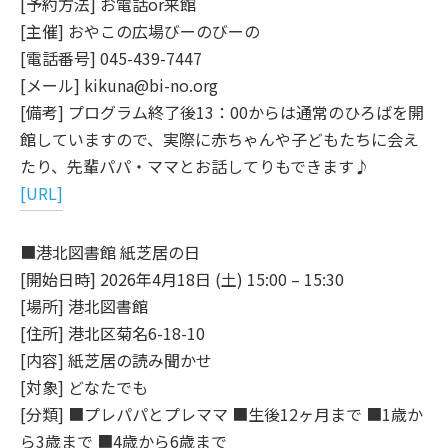
[予約方法] お電話or来館
[主催] おやこの広場びーのびーの
[電話番号] 045-439-7447
[メール] kikuna@bi-no.org
[備考] プログラム終了後13：00からは通常のひろばを開
館していますので、実際に赤ちゃんや子どもたちに会え
たり、先輩パパ・ママとお話してりもできます♪
[URL]
■港北図書館 紙芝居の日
[開始日時] 2026年4月18日 (土) 15:00 – 15:30
[場所] 港北図書館
[住所] 港北区菊名6-18-10
[内容] 紙芝居の読み聞かせ
[対象] どなたでも
[分類] ■プレパパとプレママ ■生後12ヶ月まで ■1歳か
ら3歳まで ■4歳から6歳まで