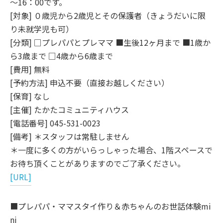
～16：00です。
[対象] ０歳児から2歳児とその保護者（きょうだいに限
り未就学児も可）
[分類] □プレパパとプレママ ■生後12ヶ月まで ■1歳か
ら3歳まで □4歳から6歳まで
[費用] 無料
[予約方法] 申込不要（直接お越しください）
[保育] なし
[主催] たかたコミュニティハウス
[電話番号] 045-531-0023
[備考] ＊スタッフは常駐しません
＊一度に多くの方がいらっしゃった場合、1階スペースで
お待ち頂くことがありますのでご了承ください。
[URL]
■プレパパ・ママスタイ作り＆赤ちゃんのお世話体験mi
ni