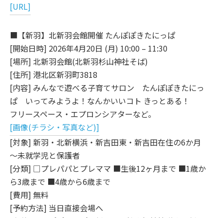
[URL]
■【新羽】北新羽会館開催 たんぽぽきたにっぱ
[開始日時] 2026年4月20日 (月) 10:00 – 11:30
[場所] 北新羽会館(北新羽杉山神社そば)
[住所] 港北区新羽町3818
[内容] みんなで遊べる子育てサロン たんぽぽきたにっ
ぱ いってみようよ！なんかいいコト きっとある！
フリースペース・エプロンシアターなど。
[画像(チラシ・写真など)]
[対象] 新羽・北新横浜・新吉田東・新吉田在住の6か月
～未就学児と保護者
[分類] □プレパパとプレママ ■生後12ヶ月まで ■1歳か
ら3歳まで ■4歳から6歳まで
[費用] 無料
[予約方法] 当日直接会場へ