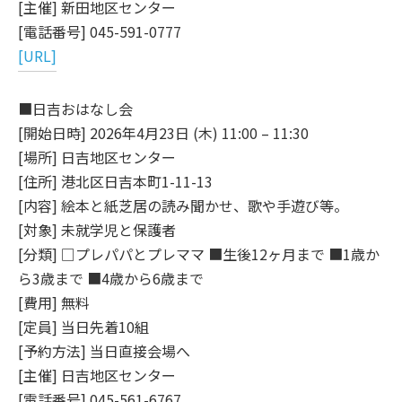
[主催] 新田地区センター
[電話番号] 045-591-0777
[URL]
■日吉おはなし会
[開始日時] 2026年4月23日 (木) 11:00 – 11:30
[場所] 日吉地区センター
[住所] 港北区日吉本町1-11-13
[内容] 絵本と紙芝居の読み聞かせ、歌や手遊び等。
[対象] 未就学児と保護者
[分類] □プレパパとプレママ ■生後12ヶ月まで ■1歳か
ら3歳まで ■4歳から6歳まで
[費用] 無料
[定員] 当日先着10組
[予約方法] 当日直接会場へ
[主催] 日吉地区センター
[電話番号] 045-561-6767