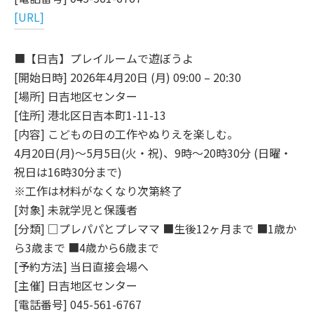
[URL]
■【日吉】プレイルームで遊ぼうよ
[開始日時] 2026年4月20日 (月) 09:00 – 20:30
[場所] 日吉地区センター
[住所] 港北区日吉本町1-11-13
[内容] こどもの日の工作やぬりえを楽しむ。
4月20日(月)～5月5日(火・祝)、9時～20時30分 (日曜・
祝日は16時30分まで)
※工作は材料がなくなり次第終了
[対象] 未就学児と保護者
[分類] □プレパパとプレママ ■生後12ヶ月まで ■1歳か
ら3歳まで ■4歳から6歳まで
[予約方法] 当日直接会場へ
[主催] 日吉地区センター
[電話番号] 045-561-6767