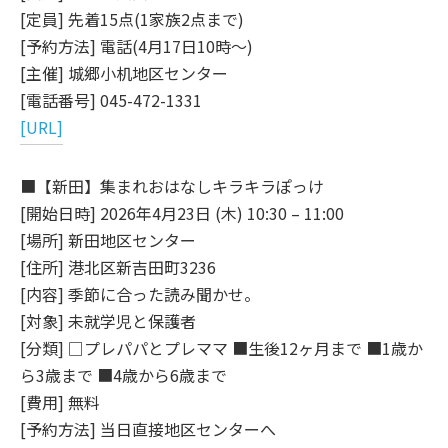
[定員] 先着15点(1家族2点まで)
[予約方法] 電話(4月17日10時～)
[主催] 城郷小机地区センター
[電話番号] 045-472-1331
[URL]
■【新田】集まれおはなしキラキラぽっけ
[開始日時] 2026年4月23日 (木) 10:30 – 11:00
[場所] 新田地区センター
[住所] 港北区新吉田町3236
[内容] 季節に合った読み聞かせ。
[対象] 未就学児と保護者
[分類] □プレパパとプレママ ■生後12ヶ月まで ■1歳か
ら3歳まで ■4歳から6歳まで
[費用] 無料
[予約方法] 当日直接地区センターへ