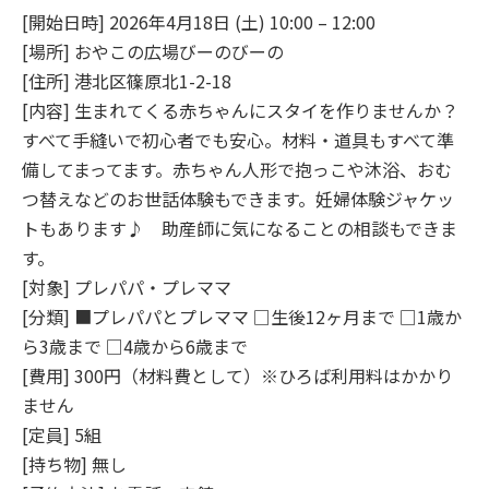
[開始日時] 2026年4月18日 (土) 10:00 – 12:00
[場所] おやこの広場びーのびーの
[住所] 港北区篠原北1-2-18
[内容] 生まれてくる赤ちゃんにスタイを作りませんか？
すべて手縫いで初心者でも安心。材料・道具もすべて準
備してまってます。赤ちゃん人形で抱っこや沐浴、おむ
つ替えなどのお世話体験もできます。妊婦体験ジャケッ
トもあります♪ 助産師に気になることの相談もできま
す。
[対象] プレパパ・プレママ
[分類] ■プレパパとプレママ □生後12ヶ月まで □1歳か
ら3歳まで □4歳から6歳まで
[費用] 300円（材料費として）※ひろば利用料はかかり
ません
[定員] 5組
[持ち物] 無し