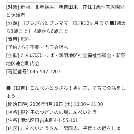
[対象] 新羽、北新横浜、新吉田東、在住 1歳～未就園児
と保護者
[分類] □プレパパとプレママ □生後12ヶ月まで ■1歳か
ら3歳まで □4歳から6歳まで
[費用] 無料
[予約方法] 不要・当日会場へ
[主催] たんぽぽにっぱ・新羽地区社会福祉協議会・新羽
地区連合町内会
[電話番号] 045-542-7207
■【日吉】こんぺいとうさん！男同志、子育ての話をし
よう！
[開始日時] 2026年4月18日 (土) 10:00 – 11:30
[場所] 親と子のつどいの広場こんぺいとう
[住所] 港北区日吉本町4-1-55-101
[内容] こんぺいとうさん！男同志、子育ての話をしよ