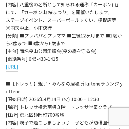
[内容] 八重桜の名所として知られる通称「カーボン山」
にて、「カーボン山 桜まつり」を開催いたします。
ステージイベント、スーパーボールすくい、模擬店等
※雨天中止、小雨決行
[分類] ■プレパパとプレママ ■生後12ヶ月まで ■1歳か
ら3歳まで ■4歳から6歳まで
[主催] 菊名桜山公園愛護会(桜の森を守る会)
[電話番号] 045-433-1415
[URL]
■【トレッサ】親子・みんなの居場所 kiiteneラウンジ y
ottene
[開始日時] 2026年4月14日 (火) 10:00 – 12:30
[場所] トレッサ横浜南棟３階 トレッサ学童クラブ
[住所] 港北区師岡町700番地
[内容] 親子で過ごしましょう♪ 子どもが幼稚園や学校