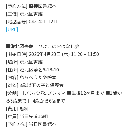
[予約方法] 直接図書館へ
[主催] 港北図書館
[電話番号] 045-421-1211
[URL]
■港北図書館 ひよこのおはなし会
[開始日時] 2026年4月23日 (木) 11:20 – 11:50
[場所] 港北図書館
[住所] 港北区菊名6-18-10
[内容] わらべうたや絵本。
[対象] 3歳以下の子と保護者
[分類] □プレパパとプレママ ■生後12ヶ月まで ■1歳か
ら3歳まで □4歳から6歳まで
[費用] 無料
[定員] 当日先着15組
[予約方法] 当日図書館へ