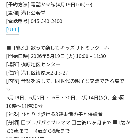
[予約方法] 電話か来館(4月19日10時～)
[主催] 港北公会堂
[電話番号] 045-540-2400
[URL]
■【篠原】歌って楽しむキッズリトミック 春
[開始日時] 2026年5月19日 (火) 10:00 – 11:30
[場所] 篠原地区センター
[住所] 港北区篠原東2-15-27
[内容] 音楽を通して、同世代の親子と交流できる場で
す。
5月19日、6月2日・16日・30日、7月14日(火)、全5回
10時～11時30分
[対象] ひとりで歩ける3歳未満の子と保護者
[分類] □プレパパとプレママ □生後12ヶ月まで ■1歳か
ら3歳まで □4歳から6歳まで