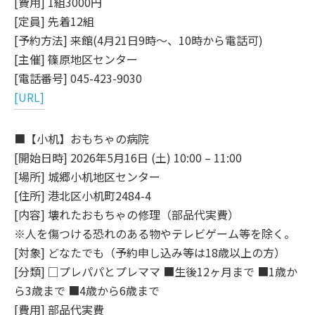
[費用] 1組3000円
[定員] 先着12組
[予約方法] 来館(4月21日9時～、10時から電話可)
[主催] 篠原地区センター
[電話番号] 045-423-9030
[URL]
■【小机】おもちゃの病院
[開始日時] 2026年5月16日 (土) 10:00 – 11:00
[場所] 城郷小机地区センター
[住所] 港北区小机町2484-4
[内容] 壊れたおもちゃの修理（部品代実費）
※人を傷つける恐れのある物やテレビゲーム等を除く。
[対象] どなたでも（予約申し込み等は18歳以上の方）
[分類] □プレパパとプレママ ■生後12ヶ月まで ■1歳か
ら3歳まで ■4歳から6歳まで
[費用] 部品代実費