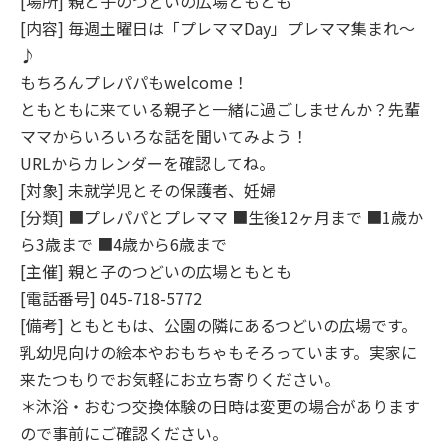
[場所] 親と子のつどいの広場ともとも
[内容] 毎週土曜日は「プレママDay」プレママ集まれ～
♪
もちろんプレパパもwelcome！
ともともに来ている親子と一緒に過ごしませんか？先輩
ママからいろいろな話を聞いてみよう！
URLからカレンダーを確認してね。
[対象] 未就学児とその保護者、妊婦
[分類] ■プレパパとプレママ ■生後12ヶ月まで ■1歳か
ら3歳まで ■4歳から6歳まで
[主催] 親と子のつどいの広場ともとも
[電話番号] 045-718-5772
[備考] ともともは、公園の隣にあるつどいの広場です。
乳幼児向けの絵本やおもちゃもそろっています。実家に
来たつもりでお気軽にお立ち寄りください。
＊沐浴・おむつ交換体験の日時は変更の場合があります
ので事前にご確認ください。