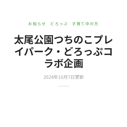
er Demos
Bar – Disabled
er v4
uct Details
s
le/Full Menu – Dark
er v5
お知らせ
どろっぷ
子育て中の方
er v6
太尾公園つちのこプレ
er v7
 + Sidebar
イパーク・どろっぷコ
ラボ企画
er v8
er v9
2024年10月7日更新