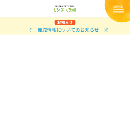
お知らせ
※ 開館情報についてのお知らせ ※
Back
Back
Back
Back
Back
Back
Back
Back
Back
Back
N
E STYLES
BAL OPTIONS
DER LAYOUTS
ER DEMOS
ODUCT
ES
PLE PAGES
知らせ一覧
TING
 Styles
Classic
 Load Transition
er v1
ration
uct Types
le Pages
い合わせ
ing
sic
Default
Demo
Default
al Options
al Popup
er v2
ion
uct Style
kbook
le Post
lay
Demo
er Layouts
aign Bar
er v3
uct Gallery
book Single
gation
nry
Featured