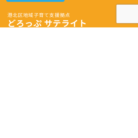
港北区地域子育て支援拠点
どろっぷ サテライト
〒223-0052
横浜市港北区綱島東3-1-7
Tel.
045-633-1078
開館日時：火曜日～土曜日 9：30～16：00
閉館日：日曜日・月曜日・祝日・年末年始・特別
休館日
※隔月日曜開館あり。
詳しいアクセスはこちら