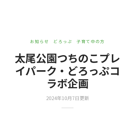
er Demos
Bar – Disabled
er v4
uct Details
s
le/Full Menu – Dark
er v5
er v6
お知らせ
どろっぷ
子育て中の方
er v7
 + Sidebar
太尾公園つちのこプレ
er v8
イパーク・どろっぷコ
er v9
ラボ企画
2024年10月7日更新