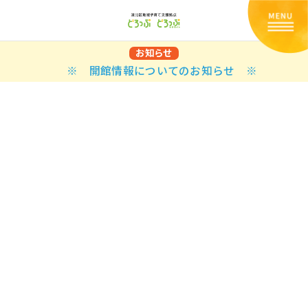
お知らせ
※ 開館情報についてのお知らせ ※
Back
Back
Back
Back
Back
Back
Back
Back
Back
Back
N
E STYLES
BAL OPTIONS
DER LAYOUTS
ER DEMOS
ODUCT
ES
PLE PAGES
知らせ一覧
TING
 Styles
Classic
 Load Transition
er v1
ration
uct Types
le Pages
い合わせ
ing
sic
Default
Demo
Default
al Options
al Popup
er v2
ion
uct Style
kbook
le Post
lay
Demo
er Layouts
aign Bar
er v3
uct Gallery
book Single
gation
nry
Featured