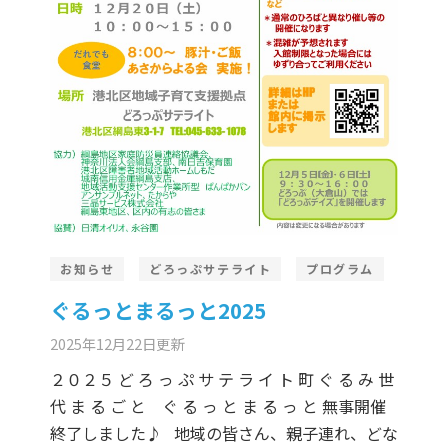
er Demos
Bar – Disabled
er v4
uct Details
s
le/Full Menu – Dark
er v5
er v6
er v7
 + Sidebar
er v8
er v9
お知らせ
どろっぷサテライト
プログラム
ぐるっとまるっと2025
2025年12月22日
更新
２０２５ ど ろ っ ぷ サ テ ラ イ ト 町 ぐ る み 世
代 ま る ご と ぐ る っ と ま る っ と 無事開催
終了しました♪ 地域の皆さん、親子連れ、どな