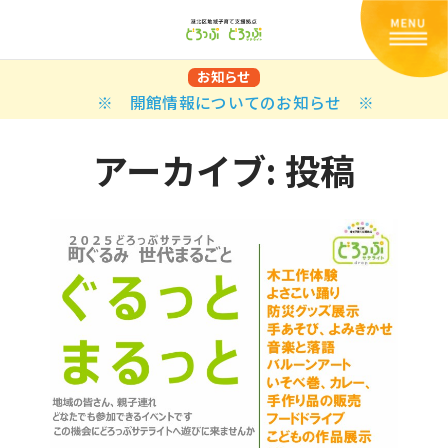
お知らせ
※ 開館情報についてのお知らせ ※
アーカイブ:
投稿
Back
Back
Back
Back
Back
Back
Back
Back
Back
Back
N
E STYLES
BAL OPTIONS
DER LAYOUTS
ER DEMOS
ODUCT
ES
PLE PAGES
知らせ一覧
TING
 Styles
Classic
 Load Transition
er v1
ration
uct Types
le Pages
い合わせ
ing
sic
Default
Demo
Default
al Options
al Popup
er v2
ion
uct Style
kbook
le Post
lay
Demo
er Layouts
aign Bar
er v3
uct Gallery
book Single
gation
nry
Featured