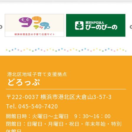
港北区地域子育て支援拠点
どろっぷ
〒222-0037 横浜市港北区大倉山3-57-3
Tel.
045-540-7420
開館日時：火曜日～土曜日 9：30～16：00
閉館日：日曜日・月曜日・祝日・年末年始・特別
休館日