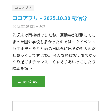
er Demos
Bar – Disabled
er v4
uct Details
s
ココアプリ
le/Full Menu – Dark
er v5
ココアプリ – 2025.10.30 配信分
2025年10月31日
更新
er v6
先週末は雨模様でしたね。運動会が延期してし
er v7
 + Sidebar
まった園や学校も多かったのでは…？イベント
も中止だったりと雨の日は外に出るのも大変だ
er v8
しおっくうですよね。 そんな時はおうちでゆっ
くり過ごすチャンス！くすぐりあいっこしたり
er v9
絵本を読…
続きを読む