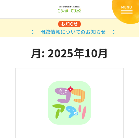
お知らせ
※ 開館情報についてのお知らせ ※
月:
2025年10月
Back
Back
Back
Back
Back
Back
Back
Back
Back
Back
N
E STYLES
BAL OPTIONS
DER LAYOUTS
ER DEMOS
ODUCT
ES
PLE PAGES
知らせ一覧
TING
 Styles
Classic
 Load Transition
er v1
ration
uct Types
le Pages
い合わせ
ing
sic
Default
Demo
Default
al Options
al Popup
er v2
ion
uct Style
kbook
le Post
lay
Demo
er Layouts
aign Bar
er v3
uct Gallery
book Single
gation
nry
Featured