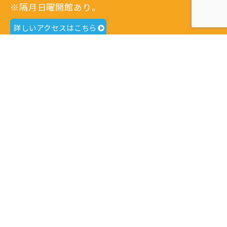
※隔月日曜開館あり。
詳しいアクセスはこちら
港北区地域子育て支援拠点
どろっぷ サテライト
〒223-0052
横浜市港北区綱島東3-1-7
Tel.
045-633-1078
開館日時：火曜日～土曜日 9：30～16：00
閉館日：日曜日・月曜日・祝日・年末年始・特別
休館日
※隔月日曜開館あり。
詳しいアクセスはこちら