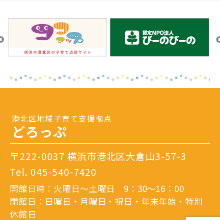
港北区地域子育て支援拠点
どろっぷ
〒222-0037 横浜市港北区大倉山3-57-3
Tel.
045-540-7420
開館日時：火曜日～土曜日 9：30～16：00
閉館日：日曜日・月曜日・祝日・年末年始・特別
休館日