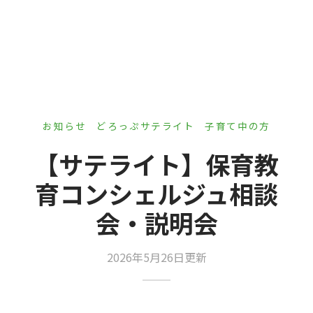
er Demos
Bar – Disabled
er v4
uct Details
s
le/Full Menu – Dark
er v5
er v6
er v7
 + Sidebar
お知らせ
どろっぷサテライト
子育て中の方
er v8
【サテライト】保育教
er v9
育コンシェルジュ相談
会・説明会
2026年5月26日更新