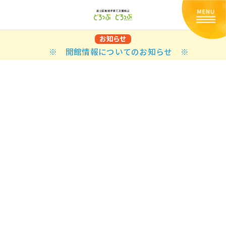
お知らせ
※ 開館情報についてのお知らせ ※
Back
Back
Back
Back
Back
Back
Back
Back
Back
Back
N
E STYLES
BAL OPTIONS
DER LAYOUTS
ER DEMOS
ODUCT
ES
PLE PAGES
知らせ一覧
TING
 Styles
Classic
 Load Transition
er v1
ration
uct Types
le Pages
い合わせ
ing
sic
Default
Demo
Default
al Options
al Popup
er v2
ion
uct Style
kbook
le Post
lay
Demo
er Layouts
aign Bar
er v3
uct Gallery
book Single
gation
nry
Featured