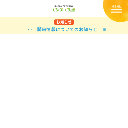
お知らせ
※ 開館情報についてのお知らせ ※
Back
Back
Back
Back
Back
Back
Back
Back
Back
Back
N
E STYLES
BAL OPTIONS
DER LAYOUTS
ER DEMOS
ODUCT
ES
PLE PAGES
知らせ一覧
TING
 Styles
Classic
 Load Transition
er v1
ration
uct Types
le Pages
い合わせ
ing
sic
Default
Demo
Default
al Options
al Popup
er v2
ion
uct Style
kbook
le Post
lay
Demo
er Layouts
aign Bar
er v3
uct Gallery
book Single
gation
nry
Featured