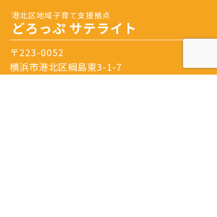
港北区地域子育て支援拠点
どろっぷ サテライト
〒223-0052
横浜市港北区綱島東3-1-7
Tel.
045-633-1078
開館日時：火曜日～土曜日 9：30～16：00
閉館日：日曜日・月曜日・祝日・年末年始・特別
休館日
※隔月日曜開館あり。
詳しいアクセスはこちら