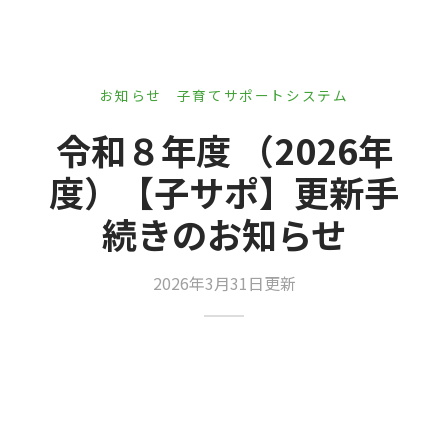
er Demos
Bar – Disabled
er v4
uct Details
s
le/Full Menu – Dark
er v5
お知らせ
子育てサポートシステム
er v6
令和８年度 （2026年
er v7
 + Sidebar
度）【子サポ】更新手
er v8
続きのお知らせ
er v9
2026年3月31日更新