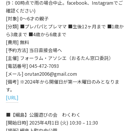
(9：00時点で雨の場合中止。facebook、Instagramでご
確認ください)
[対象] 0～6才の親子
[分類] ■プレパパとプレママ ■生後12ヶ月まで ■1歳か
ら3歳まで ■4歳から6歳まで
[費用] 無料
[予約方法] 当日直接会場へ
[主催] フォーラム・アソシエ（おるたん窓口委託）
[電話番号] 045-472-7093
[メール] orutan2006@gmail.com
[備考] ※2024年から開催日が第一木曜日のみとなりま
す。
[URL]
■【綱島】公園遊びの会 わくわく
[開始日時] 2025年4月1日 (火) 10:30 – 11:30
[場所] 綱島上町中央公園