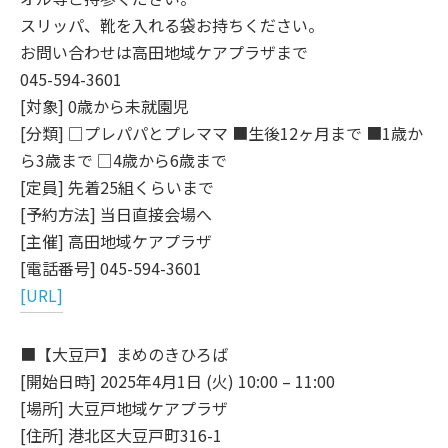
スリッパ、靴を入れる袋お持ちください。
お問い合わせは高田地域ケアプラザまで
045-594-3601
[対象] 0歳から未就園児
[分類] □プレパパとプレママ ■生後12ヶ月まで ■1歳か
ら3歳まで □4歳から6歳まで
[定員] 先着25組くらいまで
[予約方法] 当日直接会場へ
[主催] 高田地域ケアプラザ
[電話番号] 045-594-3601
[URL]
■【大豆戸】まめのきひろば
[開始日時] 2025年4月1日 (火) 10:00 – 11:00
[場所] 大豆戸地域ケアプラザ
[住所] 港北区大豆戸町316-1