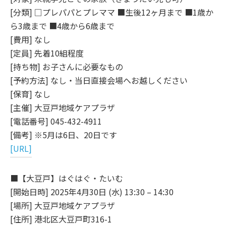
[分類] □プレパパとプレママ ■生後12ヶ月まで ■1歳か
ら3歳まで ■4歳から6歳まで
[費用] なし
[定員] 先着10組程度
[持ち物] お子さんに必要なもの
[予約方法] なし・当日直接会場へお越しください
[保育] なし
[主催] 大豆戸地域ケアプラザ
[電話番号] 045-432-4911
[備考] ※5月は6日、20日です
[URL]
■【大豆戸】はぐはぐ・たいむ
[開始日時] 2025年4月30日 (水) 13:30 – 14:30
[場所] 大豆戸地域ケアプラザ
[住所] 港北区大豆戸町316-1