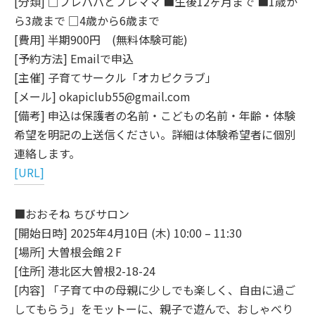
[分類] □プレパパとプレママ ■生後12ヶ月まで ■1歳か
ら3歳まで □4歳から6歳まで
[費用] 半期900円 (無料体験可能)
[予約方法] Emailで申込
[主催] 子育てサークル「オカピクラブ」
[メール] okapiclub55@gmail.com
[備考] 申込は保護者の名前・こどもの名前・年齢・体験
希望を明記の上送信ください。詳細は体験希望者に個別
連絡します。
[URL]
■おおそね ちびサロン
[開始日時] 2025年4月10日 (木) 10:00 – 11:30
[場所] 大曽根会館２F
[住所] 港北区大曽根2-18-24
[内容] 「子育て中の母親に少しでも楽しく、自由に過ご
してもらう」をモットーに、親子で遊んで、おしゃべり