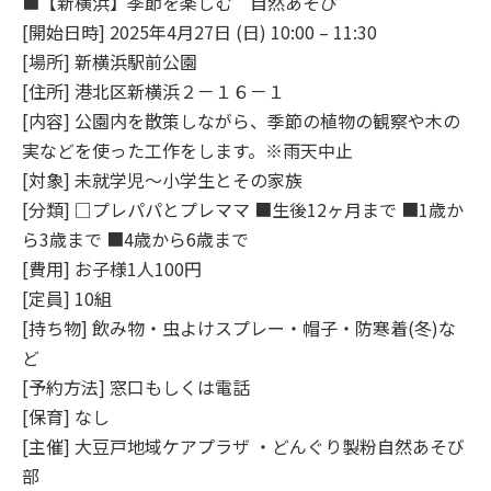
■【新横浜】季節を楽しむ 自然あそび
[開始日時] 2025年4月27日 (日) 10:00 – 11:30
[場所] 新横浜駅前公園
[住所] 港北区新横浜２－１６－１
[内容] 公園内を散策しながら、季節の植物の観察や木の
実などを使った工作をします。※雨天中止
[対象] 未就学児～小学生とその家族
[分類] □プレパパとプレママ ■生後12ヶ月まで ■1歳か
ら3歳まで ■4歳から6歳まで
[費用] お子様1人100円
[定員] 10組
[持ち物] 飲み物・虫よけスプレー・帽子・防寒着(冬)な
ど
[予約方法] 窓口もしくは電話
[保育] なし
[主催] 大豆戸地域ケアプラザ ・どんぐり製粉自然あそび
部