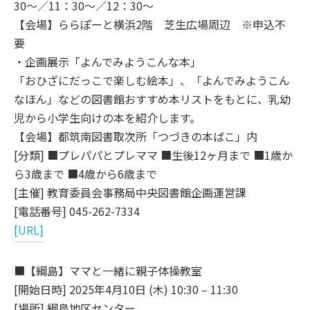
30～／11：30～／12：30～
【会場】ららぽーと横浜2階 芝生広場周辺 ※申込不
要
・企画展示「よんでみようこんな本」
「おひざにだっこで楽しむ絵本」、「よんでみようこん
なほん」などの図書館おすすめ本リストをもとに、乳幼
児から小学生向けの本を紹介します。
【会場】都筑南図書取次所「つづきの本ばこ」内
[分類] ■プレパパとプレママ ■生後12ヶ月まで ■1歳か
ら3歳まで ■4歳から6歳まで
[主催] 教育委員会事務局中央図書館企画運営課
[電話番号] 045-262-7334
[URL]
■【綱島】ママと一緒に親子体操教室
[開始日時] 2025年4月10日 (木) 10:30 – 11:30
[場所] 綱島地区センター