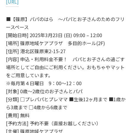
[URL]
■【篠原】パパのはら ～パパとお子さんのためのフリ
ースペース
[開始日時] 2025年3月23日 (日) 09:00 – 12:00
[場所] 篠原地域ケアプラザ 多目的ホール(2F)
[住所] 港北区篠原東2-15-27
[内容] 申込・利用料金不要！ パパとお子さんの過ごす
場所としてご自由にご利用ください。おもちゃやマット
をご用意しています。
※毎月第４日曜日 9：00～12：00
[対象] 0歳～2歳位のお子さんとパパ
[分類] □プレパパとプレママ ■生後12ヶ月まで ■1歳か
ら3歳まで □4歳から6歳まで
[費用] 無料
[予約方法] 予約不要（直接お越しください）
[主催] 篠原地域ケアプラザ