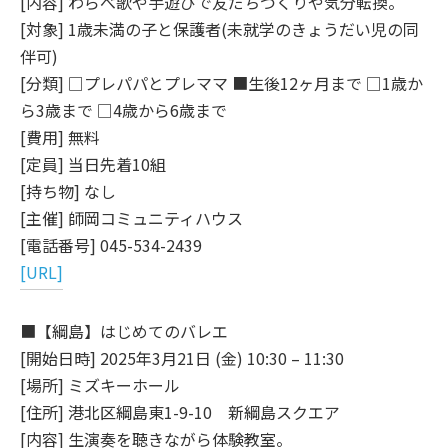
[内容] わらべ歌や手遊びで友だちづくりや気分転換。
[対象] 1歳未満の子と保護者(未就学のきょうだい児の同
伴可)
[分類] □プレパパとプレママ ■生後12ヶ月まで □1歳か
ら3歳まで □4歳から6歳まで
[費用] 無料
[定員] 当日先着10組
[持ち物] なし
[主催] 師岡コミュニティハウス
[電話番号] 045-534-2439
[URL]
■【綱島】はじめてのバレエ
[開始日時] 2025年3月21日 (金) 10:30 – 11:30
[場所] ミズキーホール
[住所] 港北区綱島東1-9-10 新綱島スクエア
[内容] 生演奏を聴きながら体験教室。