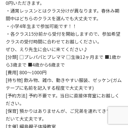
0円いただきます。
・通常レッスンとはクラス分けが異なります。春休み期
間中はどちらのクラスを選んでも大丈夫です。
・小学4年生まで参加可能です！！
・各クラス15分前から受付を開始しますので、参加希望
クラスの受付時間に合わせてお越しください。
ぜひ、えり先生に会いに来てください♪
[分類] □プレパパとプレママ □生後12ヶ月まで ■1歳か
ら3歳まで ■4歳から6歳まで
[費用] 800～1000円
[持ち物] 飲み物、雑巾、動きやすい服装、ゼッケン(ガム
テープに名前を記入する程度で大丈夫です)
[予約方法] 予約不要です。当日に直接体育室にお越しく
ださい。
[保育] 預かりはありませんが、ご兄弟を連れてきていた
だいて大丈夫です。
[主催] 綱島親子体操教室