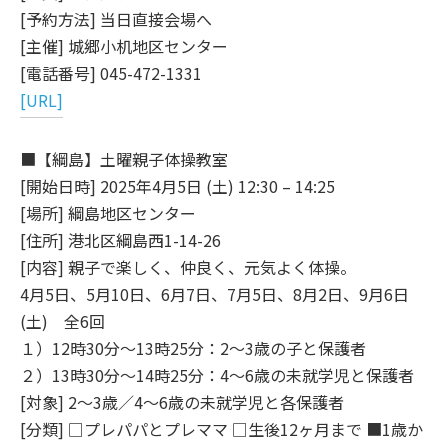
[予約方法] 当日直接会場へ
[主催] 城郷小机地区センター
[電話番号] 045-472-1331
[URL]
■【綱島】土曜親子体操教室
[開始日時] 2025年4月5日 (土) 12:30 – 14:25
[場所] 綱島地区センター
[住所] 港北区綱島西1-14-26
[内容] 親子で楽しく、仲良く、元気よく体操。
4月5日、5月10日、6月7日、7月5日、8月2日、9月6日
(土) 全6回
１）12時30分～13時25分：2～3歳の子と保護者
２）13時30分～14時25分：4～6歳の未就学児と保護者
[対象] 2～3歳／4～6歳の未就学児と各保護者
[分類] □プレパパとプレママ □生後12ヶ月まで ■1歳か