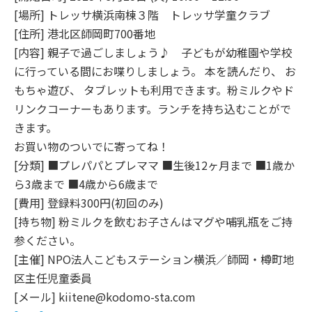
[場所] トレッサ横浜南棟３階 トレッサ学童クラブ
[住所] 港北区師岡町700番地
[内容] 親子で過ごしましょう♪ 子どもが幼稚園や学校
に行っている間にお喋りしましょう。 本を読んだり、 お
もちゃ遊び、 タブレットも利用できます。粉ミルクやド
リンクコーナーもあります。ランチを持ち込むことがで
きます。
お買い物のついでに寄ってね！
[分類] ■プレパパとプレママ ■生後12ヶ月まで ■1歳か
ら3歳まで ■4歳から6歳まで
[費用] 登録料300円(初回のみ)
[持ち物] 粉ミルクを飲むお子さんはマグや哺乳瓶をご持
参ください。
[主催] NPO法人こどもステーション横浜／師岡・樽町地
区主任児童委員
[メール] kiitene@kodomo-sta.com