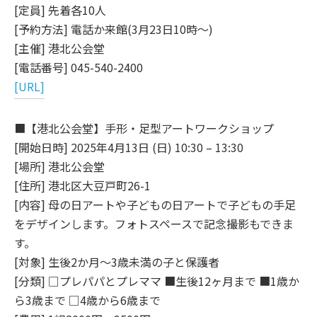
[定員] 先着各10人
[予約方法] 電話か来館(3月23日10時～)
[主催] 港北公会堂
[電話番号] 045-540-2400
[URL]
■【港北公会堂】手形・足型アートワークショップ
[開始日時] 2025年4月13日 (日) 10:30 – 13:30
[場所] 港北公会堂
[住所] 港北区大豆戸町26-1
[内容] 母の日アートや子どもの日アートで子どもの手足
をデザインします。フォトスペースで記念撮影もできま
す。
[対象] 生後2か月～3歳未満の子と保護者
[分類] □プレパパとプレママ ■生後12ヶ月まで ■1歳か
ら3歳まで □4歳から6歳まで