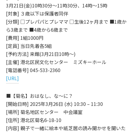
3月21日(金)10時30分～11時30分、14時～15時
[対象] ３歳以下は保護者同伴
[分類] □プレパパとプレママ □生後12ヶ月まで ■1歳か
ら3歳まで ■4歳から6歳まで
[費用] 1組1000円
[定員] 当日先着各5組
[予約方法] 来館(3月21日10時～)
[主催] 港北区民文化センター ミズキーホール
[電話番号] 045-533-2360
[URL]
■【菊名】おはなし、な～に？
[開始日時] 2025年3月26日 (水) 10:30 – 11:30
[場所] 菊名地区センター 中会議室
[住所] 港北区菊名6-18-10
[内容] 親子で一緒に絵本や紙芝居の読み聞かせを聞いた