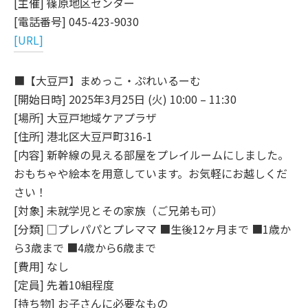
[主催] 篠原地区センター
[電話番号] 045-423-9030
[URL]
■【大豆戸】まめっこ・ぷれいるーむ
[開始日時] 2025年3月25日 (火) 10:00 – 11:30
[場所] 大豆戸地域ケアプラザ
[住所] 港北区大豆戸町316-1
[内容] 新幹線の見える部屋をプレイルームにしました。
おもちゃや絵本を用意しています。お気軽にお越しくだ
さい！
[対象] 未就学児とその家族（ご兄弟も可）
[分類] □プレパパとプレママ ■生後12ヶ月まで ■1歳か
ら3歳まで ■4歳から6歳まで
[費用] なし
[定員] 先着10組程度
[持ち物] お子さんに必要なもの