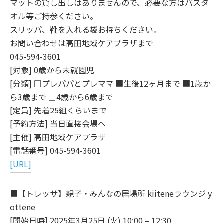
マットの貸し出しはありませんので、必要な方はバスタ
オル等ご持参ください。
スリッパ、靴を入れる袋お持ちください。
お問い合わせは高田地域ケアプラザまで
045-594-3601
[対象] 0歳から未就園児
[分類] □プレパパとプレママ ■生後12ヶ月まで ■1歳か
ら3歳まで □4歳から6歳まで
[定員] 先着25組くらいまで
[予約方法] 当日直接会場へ
[主催] 高田地域ケアプラザ
[電話番号] 045-594-3601
[URL]
■【トレッサ】親子・みんなの居場所 kiiteneラウンジ y
ottene
[開始日時] 2025年3月25日 (火) 10:00 – 12:30