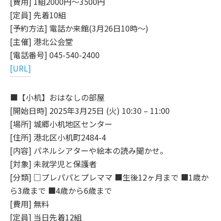
[費用] 1組2000円～3500円
[定員] 先着10組
[予約方法] 電話か来館(3月26日10時～)
[主催] 港北公会堂
[電話番号] 045-540-2400
[URL]
■【小机】おはなしの部屋
[開始日時] 2025年3月25日 (火) 10:30 – 11:00
[場所] 城郷小机地区センター
[住所] 港北区小机町2484-4
[内容] パネルシアターや絵本の読み聞かせ。
[対象] 未就学児と保護者
[分類] □プレパパとプレママ ■生後12ヶ月まで ■1歳か
ら3歳まで ■4歳から6歳まで
[費用] 無料
[定員] 当日先着12組