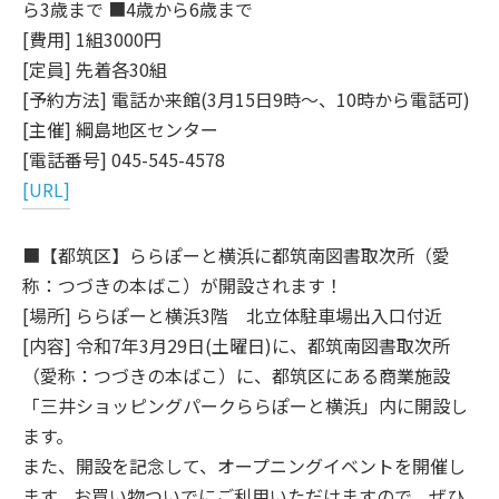
ら3歳まで ■4歳から6歳まで
[費用] 1組3000円
[定員] 先着各30組
[予約方法] 電話か来館(3月15日9時～、10時から電話可)
[主催] 綱島地区センター
[電話番号] 045-545-4578
[URL]
■【都筑区】ららぽーと横浜に都筑南図書取次所（愛
称：つづきの本ばこ）が開設されます！
[場所] ららぽーと横浜3階 北立体駐車場出入口付近
[内容] 令和7年3月29日(土曜日)に、都筑南図書取次所
（愛称：つづきの本ばこ）に、都筑区にある商業施設
「三井ショッピングパークららぽーと横浜」内に開設し
ます。
また、開設を記念して、オープニングイベントを開催し
ます。お買い物ついでにご利用いただけますので、ぜひ