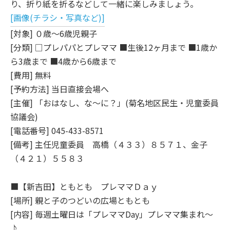
り、折り紙を折るなどして一緒に楽しみましょう。
[画像(チラシ・写真など)]
[対象] ０歳～6歳児親子
[分類] □プレパパとプレママ ■生後12ヶ月まで ■1歳か
ら3歳まで ■4歳から6歳まで
[費用] 無料
[予約方法] 当日直接会場へ
[主催] 「おはなし、な～に？」(菊名地区民生・児童委員
協議会)
[電話番号] 045-433-8571
[備考] 主任児童委員 高橋（４３３）８５７１、金子
（４２１）５５８３
■【新吉田】ともとも プレママＤａｙ
[場所] 親と子のつどいの広場ともとも
[内容] 毎週土曜日は「プレママDay」プレママ集まれ～
♪