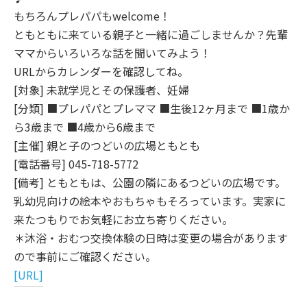
もちろんプレパパもwelcome！
ともともに来ている親子と一緒に過ごしませんか？先輩
ママからいろいろな話を聞いてみよう！
URLからカレンダーを確認してね。
[対象] 未就学児とその保護者、妊婦
[分類] ■プレパパとプレママ ■生後12ヶ月まで ■1歳か
ら3歳まで ■4歳から6歳まで
[主催] 親と子のつどいの広場ともとも
[電話番号] 045-718-5772
[備考] ともともは、公園の隣にあるつどいの広場です。
乳幼児向けの絵本やおもちゃもそろっています。実家に
来たつもりでお気軽にお立ち寄りください。
＊沐浴・おむつ交換体験の日時は変更の場合があります
ので事前にご確認ください。
[URL]