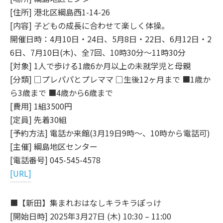
[住所] 港北区綱島西1-14-26
[内容] 子どもの成長に合わせて楽しく体操。
開催日時：4月10日・24日、5月8日・22日、6月12日・2
6日、7月10日(木)、全7回、10時30分～11時30分
[対象] 1人で歩ける1歳6か月以上の未就学児と母親
[分類] □プレパパとプレママ □生後12ヶ月まで ■1歳か
ら3歳まで ■4歳から6歳まで
[費用] 1組3500円
[定員] 先着30組
[予約方法] 電話か来館(3月19日9時～、10時から電話可)
[主催] 綱島地区センター
[電話番号] 045-545-4578
[URL]
■【新田】集まれおはなしキラキラぽっけ
[開始日時] 2025年3月27日 (木) 10:30 – 11:00