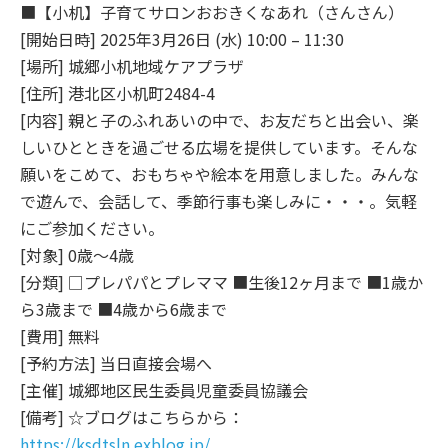
■【小机】子育てサロンおおきくなあれ（さんさん）
[開始日時] 2025年3月26日 (水) 10:00 – 11:30
[場所] 城郷小机地域ケアプラザ
[住所] 港北区小机町2484-4
[内容] 親と子のふれあいの中で、お友だちと出会い、楽
しいひとときを過ごせる広場を提供しています。そんな
願いをこめて、おもちゃや絵本を用意しました。みんな
で遊んで、会話して、季節行事も楽しみに・・・。気軽
にご参加ください。
[対象] 0歳～4歳
[分類] □プレパパとプレママ ■生後12ヶ月まで ■1歳か
ら3歳まで ■4歳から6歳まで
[費用] 無料
[予約方法] 当日直接会場へ
[主催] 城郷地区民生委員児童委員協議会
[備考] ☆ブログはこちらから：
https://ksdtsln.exblog.jp/