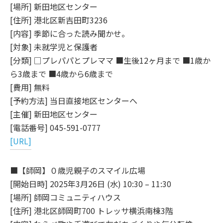
[場所] 新田地区センター
[住所] 港北区新吉田町3236
[内容] 季節に合った読み聞かせ。
[対象] 未就学児と保護者
[分類] □プレパパとプレママ ■生後12ヶ月まで ■1歳か
ら3歳まで ■4歳から6歳まで
[費用] 無料
[予約方法] 当日直接地区センターへ
[主催] 新田地区センター
[電話番号] 045-591-0777
[URL]
■【師岡】０歳児親子のスマイル広場
[開始日時] 2025年3月26日 (水) 10:30 – 11:30
[場所] 師岡コミュニティハウス
[住所] 港北区師岡町700 トレッサ横浜南棟3階