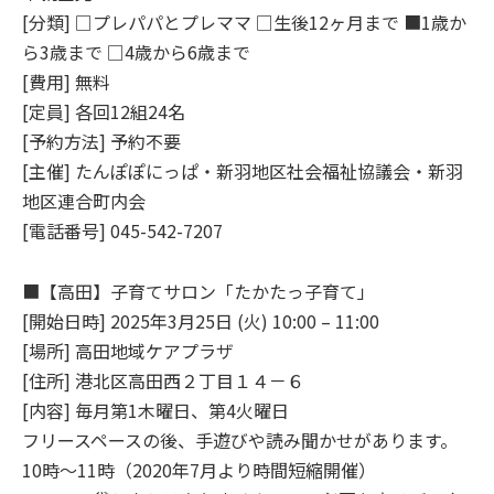
[分類] □プレパパとプレママ □生後12ヶ月まで ■1歳か
ら3歳まで □4歳から6歳まで
[費用] 無料
[定員] 各回12組24名
[予約方法] 予約不要
[主催] たんぽぽにっぱ・新羽地区社会福祉協議会・新羽
地区連合町内会
[電話番号] 045-542-7207
■【高田】子育てサロン「たかたっ子育て」
[開始日時] 2025年3月25日 (火) 10:00 – 11:00
[場所] 高田地域ケアプラザ
[住所] 港北区高田西２丁目１４－６
[内容] 毎月第1木曜日、第4火曜日
フリースペースの後、手遊びや読み聞かせがあります。
10時～11時（2020年7月より時間短縮開催）