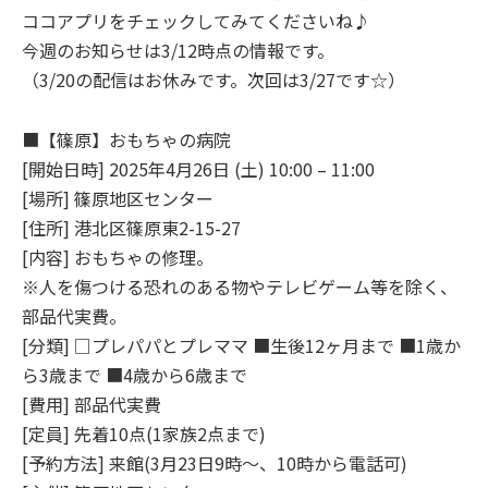
ココアプリをチェックしてみてくださいね♪
今週のお知らせは3/12時点の情報です。
（3/20の配信はお休みです。次回は3/27です☆）
■【篠原】おもちゃの病院
[開始日時] 2025年4月26日 (土) 10:00 – 11:00
[場所] 篠原地区センター
[住所] 港北区篠原東2-15-27
[内容] おもちゃの修理。
※人を傷つける恐れのある物やテレビゲーム等を除く、
部品代実費。
[分類] □プレパパとプレママ ■生後12ヶ月まで ■1歳か
ら3歳まで ■4歳から6歳まで
[費用] 部品代実費
[定員] 先着10点(1家族2点まで)
[予約方法] 来館(3月23日9時～、10時から電話可)