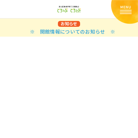
お知らせ
※ 開館情報についてのお知らせ ※
Back
Back
Back
Back
Back
Back
Back
Back
Back
Back
N
E STYLES
BAL OPTIONS
DER LAYOUTS
ER DEMOS
ODUCT
ES
PLE PAGES
知らせ一覧
TING
 Styles
Classic
 Load Transition
er v1
ration
uct Types
le Pages
い合わせ
ing
sic
Default
Demo
Default
al Options
al Popup
er v2
ion
uct Style
kbook
le Post
lay
Demo
er Layouts
aign Bar
er v3
uct Gallery
book Single
gation
nry
Featured