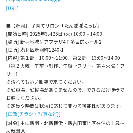
[URL]
■【新羽】 子育てサロン「たんぽぽにっぱ」
[開始日時] 2025年3月25日 (火) 10:00 – 14:00
[場所] 新羽地域ケアプラザ4Ｆ多目的ホール2
[住所] 港北区新羽町1240-1
[内容] 第１部 10:00～11:00、第２部 13:00～14:00
（第２火曜：午前→制作、午後→フリー。第４火曜：フ
リー）
※汚れてもいい服装で来てください。
※駐車場、駐輪場がありませんので、できるだけ徒歩で
お越しください。
※定員や時間は状況に応じて変わる可能性があります。
[画像(チラシ・写真など)]
[対象] 主に新羽・北新横浜・新吉田東地区在住の１歳～
未就園児