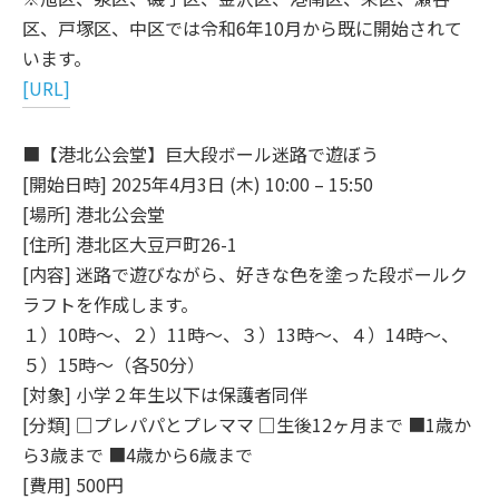
区、戸塚区、中区では令和6年10月から既に開始されて
います。
[URL]
■【港北公会堂】巨大段ボール迷路で遊ぼう
[開始日時] 2025年4月3日 (木) 10:00 – 15:50
[場所] 港北公会堂
[住所] 港北区大豆戸町26-1
[内容] 迷路で遊びながら、好きな色を塗った段ボールク
ラフトを作成します。
１）10時～、２）11時～、３）13時～、４）14時～、
５）15時～（各50分）
[対象] 小学２年生以下は保護者同伴
[分類] □プレパパとプレママ □生後12ヶ月まで ■1歳か
ら3歳まで ■4歳から6歳まで
[費用] 500円