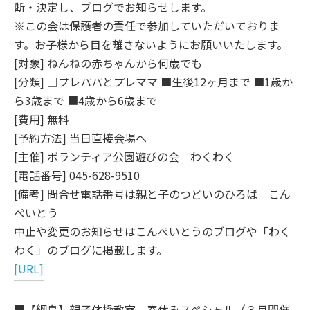
断・決定し、ブログでお知らせします。
※この会は保護者の責任で参加していただいておりま
す。お子様から目を離さないようにお願いいたします。
[対象] ねんねの赤ちゃんから何歳でも
[分類] □プレパパとプレママ ■生後12ヶ月まで ■1歳か
ら3歳まで ■4歳から6歳まで
[費用] 無料
[予約方法] 当日直接会場へ
[主催] ボランティア公園遊びの会 わくわく
[電話番号] 045-628-9510
[備考] 問合せ電話番号は親と子のつどいのひろば こん
ぺいとう
中止や変更のお知らせはこんぺいとうのブログや「わく
わく」のブログに掲載します。
[URL]
■【綱島】親子体操教室 春休みスペシャル（３月開催