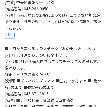
[主催] 中央図書館サービス課
[電話番号] 045-262-0050
[備考] ※雨天などの影響によっては巡回できない場合が
あります。当日の巡回についてはHPの巡回情報をご確認
ください。
[URL]
■４月から変わるプラスチックごみの出し方について
[内容] 【４月から、ついに全市で！】
令和7年4月から横浜市ではプラスチックごみの出し方が
変わります。
詳細はＨＰをご覧ください。
[分類] ■プレパパとプレママ ■生後12ヶ月まで ■1歳か
ら3歳まで ■4歳から6歳まで
[電話番号] 045-671-3815
[備考] 問い合わせ先：資源循環局業務課
※旭区、泉区、磯子区、金沢区、港南区、栄区、瀬谷