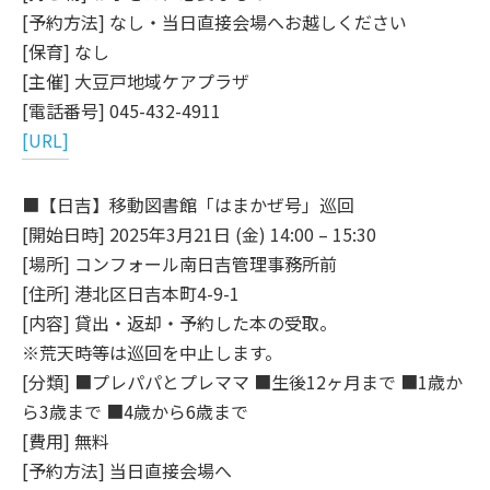
[予約方法] なし・当日直接会場へお越しください
[保育] なし
[主催] 大豆戸地域ケアプラザ
[電話番号] 045-432-4911
[URL]
■【日吉】移動図書館「はまかぜ号」巡回
[開始日時] 2025年3月21日 (金) 14:00 – 15:30
[場所] コンフォール南日吉管理事務所前
[住所] 港北区日吉本町4-9-1
[内容] 貸出・返却・予約した本の受取。
※荒天時等は巡回を中止します。
[分類] ■プレパパとプレママ ■生後12ヶ月まで ■1歳か
ら3歳まで ■4歳から6歳まで
[費用] 無料
[予約方法] 当日直接会場へ