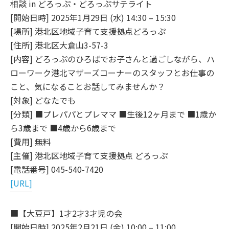
相談 in どろっぷ・どろっぷサテライト
[開始日時] 2025年1月29日 (水) 14:30 – 15:30
[場所] 港北区地域子育て支援拠点どろっぷ
[住所] 港北区大倉山3-57-3
[内容] どろっぷのひろばでお子さんと過ごしながら、ハ
ローワーク港北マザーズコーナーのスタッフとお仕事の
こと、気になることお話してみませんか？
[対象] どなたでも
[分類] ■プレパパとプレママ ■生後12ヶ月まで ■1歳か
ら3歳まで ■4歳から6歳まで
[費用] 無料
[主催] 港北区地域子育て支援拠点 どろっぷ
[電話番号] 045-540-7420
[URL]
■【大豆戸】1才2才3才児の会
[開始日時] 2025年2月21日 (金) 10:00 – 11:00