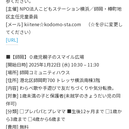
参ください。
[主催] NPO法人こどもステーション横浜／師岡・樽町地
区主任児童委員
[メール] kiitene☆kodomo-sta.com （☆を＠に変更し
てください）
[URL]
■【師岡】０歳児親子のスマイル広場
[開始日時] 2025年1月22日 (水) 10:30 – 11:30
[場所] 師岡コミュニティハウス
[住所] 港北区師岡町700 トレッサ横浜南棟3階
[内容] わらべ歌や手遊びで友だちづくりや気分転換。
[対象] 1歳未満の子と保護者(未就学のきょうだい児の同
伴可)
[分類] □プレパパとプレママ ■生後12ヶ月まで □1歳か
ら3歳まで □4歳から6歳まで
[費用] 無料