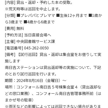
[内容] 貸出・返却・予約した本の受取。
※荒天時等は巡回を中止します。
[分類] ■プレパパとプレママ ■生後12ヶ月まで ■1歳か
ら3歳まで ■4歳から6歳まで
[費用] 無料
[予約方法] 当日直接会場へ
[主催] 中央図書館サービス課
[電話番号] 045-262-0050
[備考] 【試行巡回】貸出・返却は集会室をお借りして実
施します
南日吉ステーションは貸出返却等の実施について、下記
のとおり試行巡回を行います。
期間：2024年8月16日（金曜日）～
場所：コンフォール南日吉５号棟集会室４（貸出返却な
どの窓口業務）、コンフォール南日吉管理事務所前（は
まかぜ号の駐車）
※雨天などの影響によっては巡回できない場合がありま