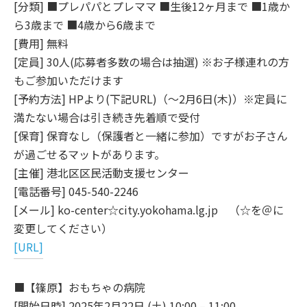
[分類] ■プレパパとプレママ ■生後12ヶ月まで ■1歳か
ら3歳まで ■4歳から6歳まで
[費用] 無料
[定員] 30人(応募者多数の場合は抽選) ※お子様連れの方
もご参加いただけます
[予約方法] HPより(下記URL)（～2月6日(木)）※定員に
満たない場合は引き続き先着順で受付
[保育] 保育なし（保護者と一緒に参加）ですがお子さん
が過ごせるマットがあります。
[主催] 港北区区民活動支援センター
[電話番号] 045-540-2246
[メール] ko-center☆city.yokohama.lg.jp （☆を＠に
変更してください）
[URL]
■【篠原】おもちゃの病院
[開始日時] 2025年2月22日 (土) 10:00 – 11:00