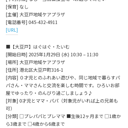
[保育] なし
[主催] 大豆戸地域ケアプラザ
[電話番号] 045-432-4911
[URL]
■【大豆戸】はぐはぐ・たいむ
[開始日時] 2025年1月29日 (水) 10:30 – 11:30
[場所] 大豆戸地域ケアプラザ
[住所] 港北区大豆戸町316-1
[内容] ０才児とのふれあい遊びや、同じ地域で暮らすパ
パさん・ママさんと交流を楽しむ時間です。ひろいお部
屋でゆったり・のんびり過ごしましょう♪
[対象] 0才児とママ・パパ（対象児がいれば上の兄弟も
可）
[分類] □プレパパとプレママ ■生後12ヶ月まで □1歳か
ら3歳まで □4歳から6歳まで