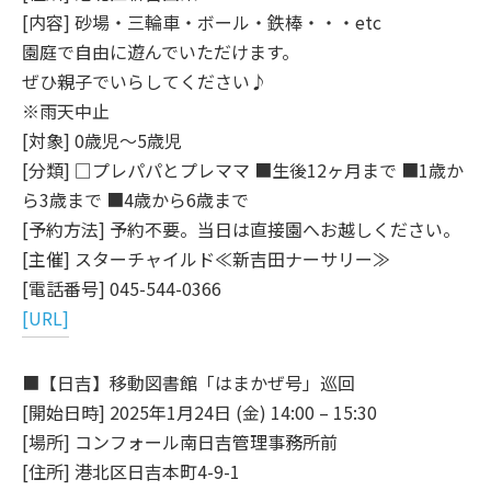
[内容] 砂場・三輪車・ボール・鉄棒・・・etc
園庭で自由に遊んでいただけます。
ぜひ親子でいらしてください♪
※雨天中止
[対象] 0歳児～5歳児
[分類] □プレパパとプレママ ■生後12ヶ月まで ■1歳か
ら3歳まで ■4歳から6歳まで
[予約方法] 予約不要。当日は直接園へお越しください。
[主催] スターチャイルド≪新吉田ナーサリー≫
[電話番号] 045-544-0366
[URL]
■【日吉】移動図書館「はまかぜ号」巡回
[開始日時] 2025年1月24日 (金) 14:00 – 15:30
[場所] コンフォール南日吉管理事務所前
[住所] 港北区日吉本町4-9-1