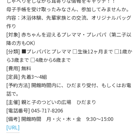
しゃべりをしながら耳寄りな情報をキャッチ！！
母子手帳を受け取ったみなさん、参加してみませんか。
内容：沐浴体験、先輩家族との交流、オリジナルバッグ
作り
[対象] 赤ちゃんを迎えるプレママ・プレパパ（第二子以
降の方もOK）
[分類] ■プレパパとプレママ □生後12ヶ月まで □1歳か
ら3歳まで □4歳から6歳まで
[費用] 無料
[定員] 先着3～4組
[予約方法] 開館時間内に、ひだまり受付、もしくはお電
話で。
[主催] 親と子のつどいの広場 ひだまり
[電話番号] 045-717-8206
[備考] 開館時間 月・火・木・金 9:30～15:00
[URL]