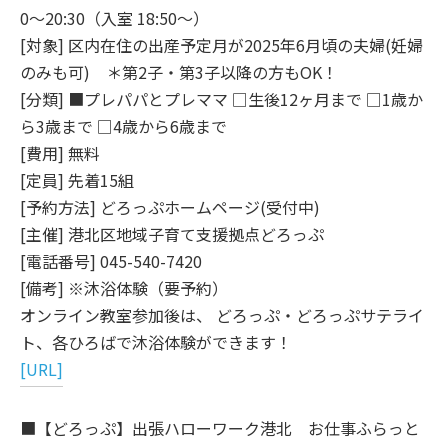
0～20:30（入室 18:50～）
[対象] 区内在住の出産予定月が2025年6月頃の夫婦(妊婦
のみも可) ＊第2子・第3子以降の方もOK！
[分類] ■プレパパとプレママ □生後12ヶ月まで □1歳か
ら3歳まで □4歳から6歳まで
[費用] 無料
[定員] 先着15組
[予約方法] どろっぷホームページ(受付中)
[主催] 港北区地域子育て支援拠点どろっぷ
[電話番号] 045-540-7420
[備考] ※沐浴体験（要予約）
オンライン教室参加後は、 どろっぷ・どろっぷサテライ
ト、各ひろばで沐浴体験ができます！
[URL]
■【どろっぷ】出張ハローワーク港北 お仕事ふらっと