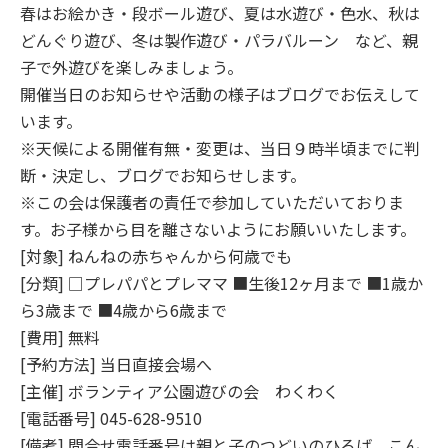
春はお絵かき・段ボール遊び、夏は水遊び・色水、秋は
どんぐり遊び、冬は製作遊び・パラバルーン など、親
子で外遊びを楽しみましょう。
開催当日のお知らせや活動の様子はブログでお伝えして
います。
※天候による開催有無・変更は、当日９時半頃までに判
断・決定し、ブログでお知らせします。
※この会は保護者の責任で参加していただいておりま
す。お子様から目を離さないようにお願いいたします。
[対象] ねんねの赤ちゃんから何歳でも
[分類] □プレパパとプレママ ■生後12ヶ月まで ■1歳か
ら3歳まで ■4歳から6歳まで
[費用] 無料
[予約方法] 当日直接会場へ
[主催] ボランティア公園遊びの会 わくわく
[電話番号] 045-628-9510
[備考] 問合せ電話番号は親と子のつどいのひろば こん