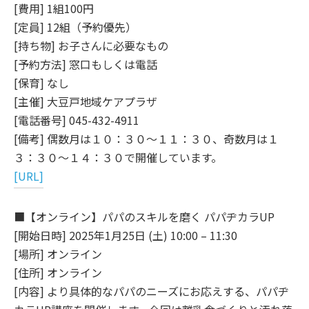
[費用] 1組100円
[定員] 12組（予約優先）
[持ち物] お子さんに必要なもの
[予約方法] 窓口もしくは電話
[保育] なし
[主催] 大豆戸地域ケアプラザ
[電話番号] 045-432-4911
[備考] 偶数月は１０：３０～１１：３０、奇数月は１
３：３０～１４：３０で開催しています。
[URL]
■【オンライン】パパのスキルを磨く パパヂカラUP
[開始日時] 2025年1月25日 (土) 10:00 – 11:30
[場所] オンライン
[住所] オンライン
[内容] より具体的なパパのニーズにお応えする、パパヂ