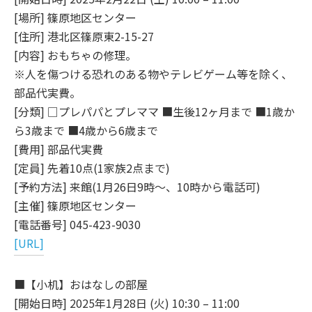
[場所] 篠原地区センター
[住所] 港北区篠原東2-15-27
[内容] おもちゃの修理。
※人を傷つける恐れのある物やテレビゲーム等を除く、
部品代実費。
[分類] □プレパパとプレママ ■生後12ヶ月まで ■1歳か
ら3歳まで ■4歳から6歳まで
[費用] 部品代実費
[定員] 先着10点(1家族2点まで)
[予約方法] 来館(1月26日9時～、10時から電話可)
[主催] 篠原地区センター
[電話番号] 045-423-9030
[URL]
■【小机】おはなしの部屋
[開始日時] 2025年1月28日 (火) 10:30 – 11:00