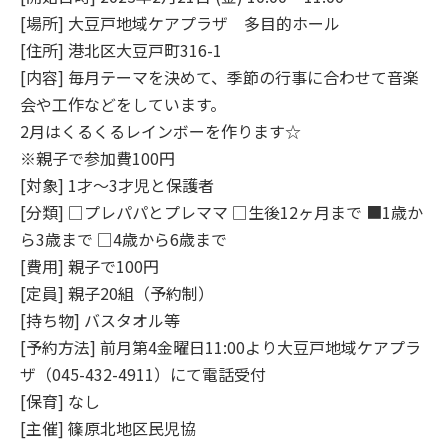
[場所] 大豆戸地域ケアプラザ 多目的ホール
[住所] 港北区大豆戸町316-1
[内容] 毎月テーマを決めて、季節の行事に合わせて音楽
会や工作などをしています。
2月はくるくるレインボーを作ります☆
※親子で参加費100円
[対象] 1才～3才児と保護者
[分類] □プレパパとプレママ □生後12ヶ月まで ■1歳か
ら3歳まで □4歳から6歳まで
[費用] 親子で100円
[定員] 親子20組（予約制）
[持ち物] バスタオル等
[予約方法] 前月第4金曜日11:00より大豆戸地域ケアプラ
ザ（045-432-4911）にて電話受付
[保育] なし
[主催] 篠原北地区民児協