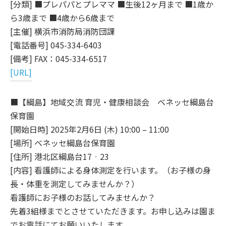
[分類] ■プレパパとプレママ ■生後12ヶ月まで ■1歳か
ら3歳まで ■4歳から6歳まで
[主催] 横浜市消防局消防団課
[電話番号] 045-334-6403
[備考] FAX：045-334-6517
[URL]
■【綱島】地域交流 育児・健康相談会 ベネッセ綱島台
保育園
[開始日時] 2025年2月6日 (木) 10:00 – 11:00
[場所] ベネッセ綱島台保育園
[住所] 港北区綱島台17‐23
[内容] 看護師による身体測定を行います。（お子様の身
長・体重を測定してみませんか？）
看護師にお子様のお話してみませんか？
先着3組様までとさせていただきます。お申し込みは園ま
でお電話にてお願いいたします。