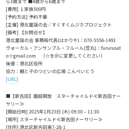
ら3歳まで ■4歳から6歳まで
[費用] １家族500円
[予約方法] 予約不要
[主催] 港北童謡の会／すくすくムジカプロジェクト
[備考] 【お問合せ】
港北童謡の会 事務局代表(はかりや)：070-5556-1491
ヴォーカル・アンサンブル・フルール(笠丸)：fururusat
o☆gmail.com （☆を＠に変更してください）
後援：港北区役所
協力：親と子のつどいの広場 こんぺいとう
[URL]
■【新吉田】園庭開放 スターチャイルド≪新吉田ナー
サリー≫
[開始日時] 2025年1月23日 (木) 09:30 – 11:30
[場所] スターチャイルド≪新吉田ナーサリー≫
[住所] 港北区新吉田東7-28-1