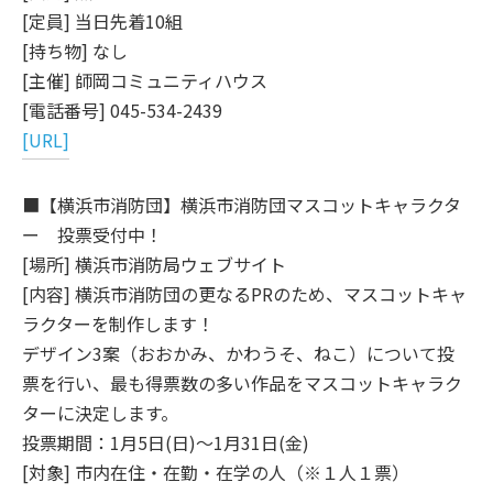
[定員] 当日先着10組
[持ち物] なし
[主催] 師岡コミュニティハウス
[電話番号] 045-534-2439
[URL]
■【横浜市消防団】横浜市消防団マスコットキャラクタ
ー 投票受付中！
[場所] 横浜市消防局ウェブサイト
[内容] 横浜市消防団の更なるPRのため、マスコットキャ
ラクターを制作します！
デザイン3案（おおかみ、かわうそ、ねこ）について投
票を行い、最も得票数の多い作品をマスコットキャラク
ターに決定します。
投票期間：1月5日(日)～1月31日(金)
[対象] 市内在住・在勤・在学の人（※１人１票）