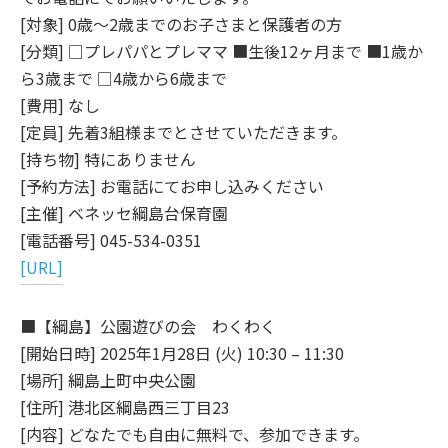
[対象] 0歳～2歳までのお子さまと保護者の方
[分類] □プレパパとプレママ ■生後12ヶ月まで ■1歳か
ら3歳まで □4歳から6歳まで
[費用] なし
[定員] 先着3組様までとさせていただきます。
[持ち物] 特にありません
[予約方法] お電話にてお申し込みください
[主催] ベネッセ綱島台保育園
[電話番号] 045-534-0351
[URL]
■【綱島】公園遊びの会 わくわく
[開始日時] 2025年1月28日 (火) 10:30 – 11:30
[場所] 綱島上町中央公園
[住所] 港北区綱島西三丁目23
[内容] どなたでも自由に無料で、参加できます。