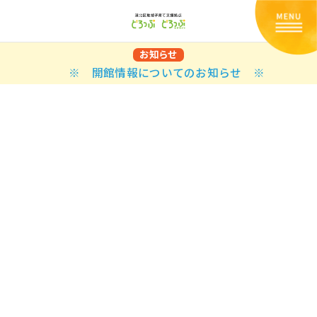
お知らせ
※ 開館情報についてのお知らせ ※
Back
Back
Back
Back
Back
Back
Back
Back
Back
Back
N
E STYLES
BAL OPTIONS
DER LAYOUTS
ER DEMOS
ODUCT
ES
PLE PAGES
知らせ一覧
TING
 Styles
Classic
 Load Transition
er v1
ration
uct Types
le Pages
い合わせ
ing
sic
Default
Demo
Default
al Options
al Popup
er v2
ion
uct Style
kbook
le Post
lay
Demo
er Layouts
aign Bar
er v3
uct Gallery
book Single
gation
nry
Featured