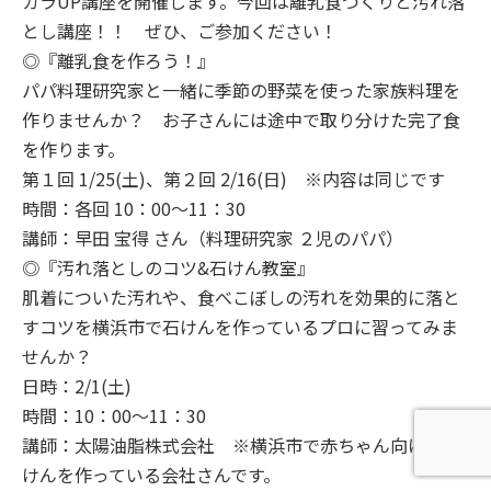
カラUP講座を開催します。今回は離乳食づくりと汚れ落
とし講座！！ ぜひ、ご参加ください！
◎『離乳食を作ろう！』
パパ料理研究家と一緒に季節の野菜を使った家族料理を
作りませんか？ お子さんには途中で取り分けた完了食
を作ります。
第１回 1/25(土)、第２回 2/16(日) ※内容は同じです
時間：各回 10：00～11：30
講師：早田 宝得 さん（料理研究家 ２児のパパ）
◎『汚れ落としのコツ&石けん教室』
肌着についた汚れや、食べこぼしの汚れを効果的に落と
すコツを横浜市で石けんを作っているプロに習ってみま
せんか？
日時：2/1(土)
時間：10：00～11：30
講師：太陽油脂株式会社 ※横浜市で赤ちゃん向けの石
けんを作っている会社さんです。