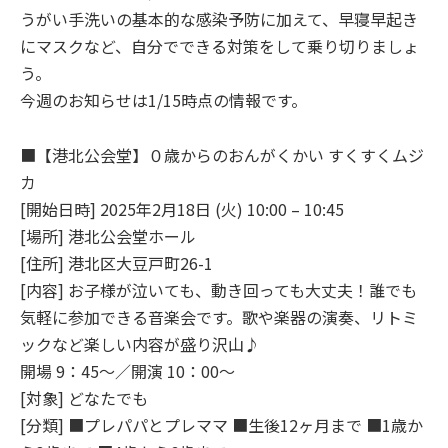
うがい手洗いの基本的な感染予防に加えて、早寝早起き
にマスクなど、自分でできる対策をして乗り切りましょ
う。
今週のお知らせは1/15時点の情報です。
■【港北公会堂】０歳からのおんがくかい すくすくムジ
カ
[開始日時] 2025年2月18日 (火) 10:00 – 10:45
[場所] 港北公会堂ホール
[住所] 港北区大豆戸町26-1
[内容] お子様が泣いても、動き回っても大丈夫！誰でも
気軽に参加できる音楽会です。歌や楽器の演奏、リトミ
ックなど楽しい内容が盛り沢山♪
開場 9：45～／開演 10：00～
[対象] どなたでも
[分類] ■プレパパとプレママ ■生後12ヶ月まで ■1歳か