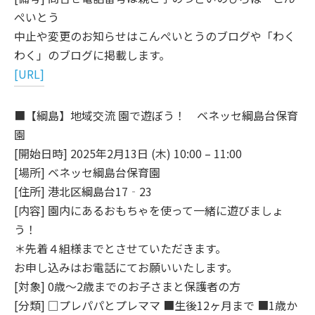
ぺいとう
中止や変更のお知らせはこんぺいとうのブログや「わく
わく」のブログに掲載します。
[URL]
■【綱島】地域交流 園で遊ぼう！ ベネッセ綱島台保育
園
[開始日時] 2025年2月13日 (木) 10:00 – 11:00
[場所] ベネッセ綱島台保育園
[住所] 港北区綱島台17‐23
[内容] 園内にあるおもちゃを使って一緒に遊びましょ
う！
＊先着４組様までとさせていただきます。
お申し込みはお電話にてお願いいたします。
[対象] 0歳～2歳までのお子さまと保護者の方
[分類] □プレパパとプレママ ■生後12ヶ月まで ■1歳か