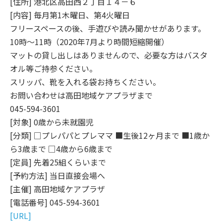
[住所] 港北区高田西２丁目１４－６
[内容] 毎月第1木曜日、第4火曜日
フリースペースの後、手遊びや読み聞かせがあります。
10時～11時（2020年7月より時間短縮開催）
マットの貸し出しはありませんので、必要な方はバスタ
オル等ご持参ください。
スリッパ、靴を入れる袋お持ちください。
お問い合わせは高田地域ケアプラザまで
045-594-3601
[対象] 0歳から未就園児
[分類] □プレパパとプレママ ■生後12ヶ月まで ■1歳か
ら3歳まで □4歳から6歳まで
[定員] 先着25組くらいまで
[予約方法] 当日直接会場へ
[主催] 高田地域ケアプラザ
[電話番号] 045-594-3601
[URL]