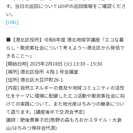
す。当日の巡回についてはHPの巡回情報をご確認くださ
い。
[URL]
■【港北区役所】令和6年度 港北地域学講座「エコな暮
らし・脱炭素社会について考えよう～港北区から発信で
きること～」
[開始日時] 2025年2月18日 (火) 13:30 – 15:30
[場所] 港北区役所 ４階１号会議室
[住所] 港北区大豆戸町26-1
[内容] 自然エネルギーの普及や地域コミュニティの活性
化をテーマに環境に配慮したエコ活動や脱炭素社会に向
けての実践について、また地元産はちみつの継承につい
て語ります。(講座後半で交流会予定)
講師：肥後貴美子氏(熊野の森もろおかスタイル・大倉
山/はちみつ保存会代表)