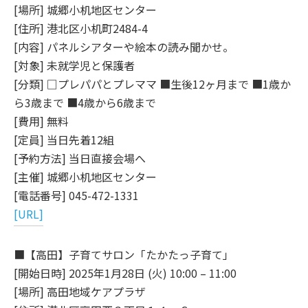
[場所] 城郷小机地区センター
[住所] 港北区小机町2484-4
[内容] パネルシアターや絵本の読み聞かせ。
[対象] 未就学児と保護者
[分類] □プレパパとプレママ ■生後12ヶ月まで ■1歳か
ら3歳まで ■4歳から6歳まで
[費用] 無料
[定員] 当日先着12組
[予約方法] 当日直接会場へ
[主催] 城郷小机地区センター
[電話番号] 045-472-1331
[URL]
■【高田】子育てサロン「たかたっ子育て」
[開始日時] 2025年1月28日 (火) 10:00 – 11:00
[場所] 高田地域ケアプラザ