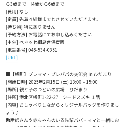
ら3歳まで □4歳から6歳まで
[費用] なし
[定員] 先着４組様までとさせていただきます。
[持ち物] 特にありません
[予約方法] お電話にてお申し込みください
[主催] ベネッセ綱島台保育園
[電話番号] 045-534-0351
[URL]
■【樽町】プレママ・プレパパの交流会 in ひだまり
[開始日時] 2025年2月15日 (土) 13:00 – 15:00
[場所] 親と子のつどいの広場 ひだまり
[住所] 港北区樽町1-22-27 シードスズキ １階
[内容] おしゃべりしながらオリジナルバッグを作りまし
ょう♪
助産師さんや赤ちゃんのいる先輩パパ・ママと一緒にお