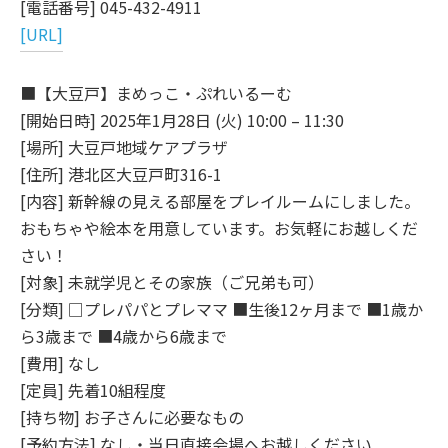
[電話番号] 045-432-4911
[URL]
■【大豆戸】まめっこ・ぷれいるーむ
[開始日時] 2025年1月28日 (火) 10:00 – 11:30
[場所] 大豆戸地域ケアプラザ
[住所] 港北区大豆戸町316-1
[内容] 新幹線の見える部屋をプレイルームにしました。
おもちゃや絵本を用意しています。お気軽にお越しくだ
さい！
[対象] 未就学児とその家族（ご兄弟も可）
[分類] □プレパパとプレママ ■生後12ヶ月まで ■1歳か
ら3歳まで ■4歳から6歳まで
[費用] なし
[定員] 先着10組程度
[持ち物] お子さんに必要なもの
[予約方法] なし・当日直接会場へお越しください