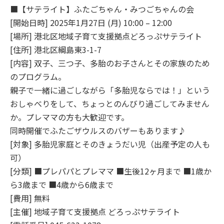
■【サテライト】ふたごちゃん・みつごちゃんの会
[開始日時] 2025年1月27日 (月) 10:00 – 12:00
[場所] 港北区地域子育て支援拠点どろっぷサテライト
[住所] 港北区綱島東3-1-7
[内容] 双子、三つ子、多胎のお子さんとその家族のため
のプログラム。
親子で一緒に過ごしながら「多胎児ならでは！」という
おしゃべりをして、ちょっとのんびり過ごしてみません
か。プレママの方も大歓迎です。
同時開催でふたごザウルスのバザーもあります♪
[対象] 多胎児家庭とそのきょうだい児（出産予定の人も
可）
[分類] ■プレパパとプレママ ■生後12ヶ月まで ■1歳か
ら3歳まで ■4歳から6歳まで
[費用] 無料
[主催] 地域子育て支援拠点 どろっぷサテライト