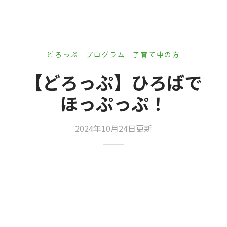
er Demos
Bar – Disabled
er v4
uct Details
s
le/Full Menu – Dark
er v5
どろっぷ
プログラム
子育て中の方
er v6
【どろっぷ】ひろばで
er v7
 + Sidebar
ほっぷっぷ！
er v8
2024年10月24日更新
er v9