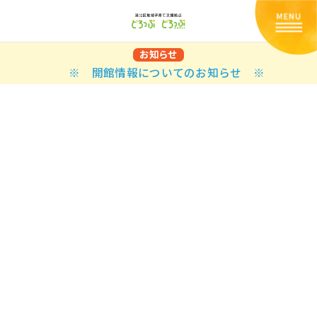
お知らせ
※ 開館情報についてのお知らせ ※
Back
Back
Back
Back
Back
Back
Back
Back
Back
Back
N
E STYLES
BAL OPTIONS
DER LAYOUTS
ER DEMOS
ODUCT
ES
PLE PAGES
知らせ一覧
TING
 Styles
Classic
 Load Transition
er v1
ration
uct Types
le Pages
い合わせ
ing
sic
Default
Demo
Default
al Options
al Popup
er v2
ion
uct Style
kbook
le Post
lay
Demo
er Layouts
aign Bar
er v3
uct Gallery
book Single
gation
nry
Featured