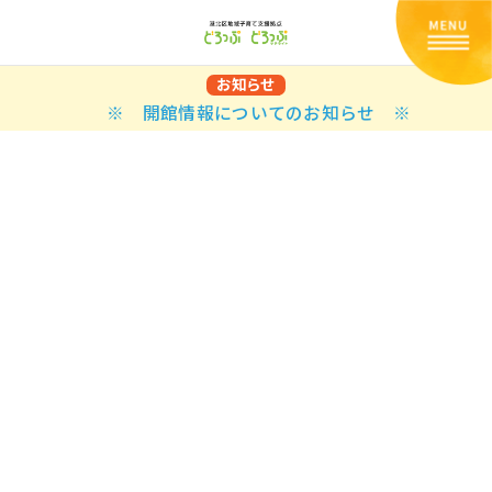
お知らせ
※ 開館情報についてのお知らせ ※
Back
Back
Back
Back
Back
Back
Back
Back
Back
Back
N
E STYLES
BAL OPTIONS
DER LAYOUTS
ER DEMOS
ODUCT
ES
PLE PAGES
知らせ一覧
TING
 Styles
Classic
 Load Transition
er v1
ration
uct Types
le Pages
い合わせ
ing
sic
Default
Demo
Default
al Options
al Popup
er v2
ion
uct Style
kbook
le Post
lay
Demo
er Layouts
aign Bar
er v3
uct Gallery
book Single
gation
nry
Featured