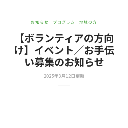
er Demos
Bar – Disabled
er v4
uct Details
s
le/Full Menu – Dark
er v5
お知らせ
プログラム
地域の方
er v6
【ボランティアの方向
け】イベント／お手伝
er v7
 + Sidebar
い募集のお知らせ
er v8
er v9
2025年3月12日更新