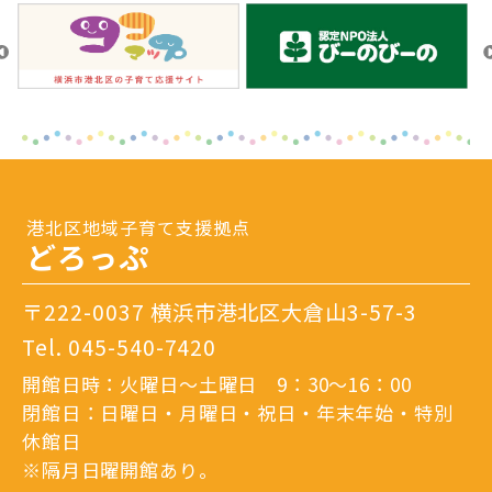
港北区地域子育て支援拠点
どろっぷ
〒222-0037 横浜市港北区大倉山3-57-3
Tel.
045-540-7420
開館日時：火曜日～土曜日 9：30～16：00
閉館日：日曜日・月曜日・祝日・年末年始・特別
休館日
※隔月日曜開館あり。