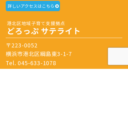
詳しいアクセスはこちら
港北区地域子育て支援拠点
どろっぷ サテライト
〒223-0052
横浜市港北区綱島東3-1-7
Tel.
045-633-1078
開館日時：火曜日～土曜日 9：30～16：00
閉館日：日曜日・月曜日・祝日・年末年始・特別
休館日
※隔月日曜開館あり。
詳しいアクセスはこちら