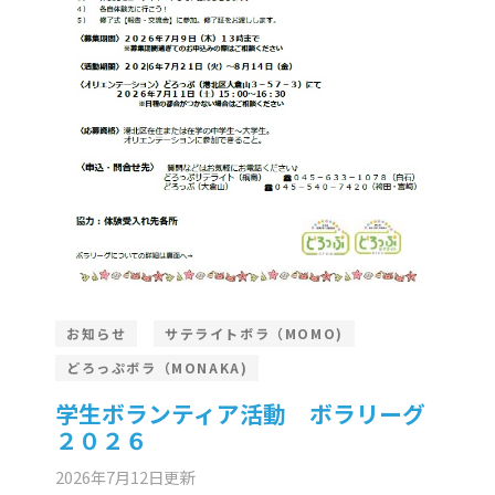
er Demos
Bar – Disabled
er v4
uct Details
s
le/Full Menu – Dark
er v5
er v6
er v7
 + Sidebar
er v8
er v9
お知らせ
サテライトボラ（MOMO)
どろっぷボラ（MONAKA)
学生ボランティア活動 ボラリーグ
２０２６
2026年7月12日
更新