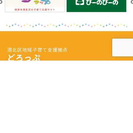
港北区地域子育て支援拠点
どろっぷ
〒222-0037 横浜市港北区大倉山3-57-3
Tel.
045-540-7420
開館日時：火曜日～土曜日 9：30～16：00
閉館日：日曜日・月曜日・祝日・年末年始・特別
休館日
※隔月日曜開館あり。
詳しいアクセスはこちら