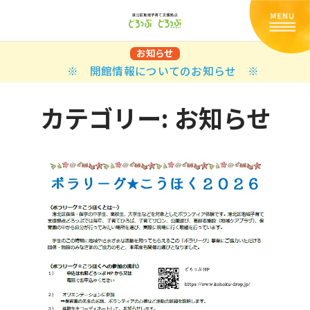
お知らせ
※ 開館情報についてのお知らせ ※
カテゴリー:
お知らせ
Back
Back
Back
Back
Back
Back
Back
Back
Back
Back
N
E STYLES
BAL OPTIONS
DER LAYOUTS
ER DEMOS
ODUCT
ES
PLE PAGES
知らせ一覧
TING
 Styles
Classic
 Load Transition
er v1
ration
uct Types
le Pages
い合わせ
ing
sic
Default
Demo
Default
al Options
al Popup
er v2
ion
uct Style
kbook
le Post
lay
Demo
er Layouts
aign Bar
er v3
uct Gallery
book Single
gation
nry
Featured