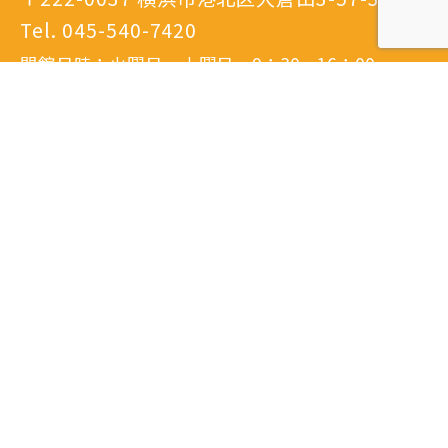
Tel.
045-540-7420
開館日時：火曜日～土曜日 9：30～16：00
閉館日：日曜日・月曜日・祝日・年末年始・特別
休館日
※隔月日曜開館あり。
詳しいアクセスはこちら
港北区地域子育て支援拠点
どろっぷ サテライト
〒223-0052
横浜市港北区綱島東3-1-7
Tel.
045-633-1078
開館日時：火曜日～土曜日 9：30～16：00
閉館日：日曜日・月曜日・祝日・年末年始・特別