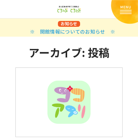
お知らせ
※ 開館情報についてのお知らせ ※
アーカイブ:
投稿
Back
Back
Back
Back
Back
Back
Back
Back
Back
Back
N
E STYLES
BAL OPTIONS
DER LAYOUTS
ER DEMOS
ODUCT
ES
PLE PAGES
知らせ一覧
TING
 Styles
Classic
 Load Transition
er v1
ration
uct Types
le Pages
い合わせ
ing
sic
Default
Demo
Default
al Options
al Popup
er v2
ion
uct Style
kbook
le Post
lay
Demo
er Layouts
aign Bar
er v3
uct Gallery
book Single
gation
nry
Featured