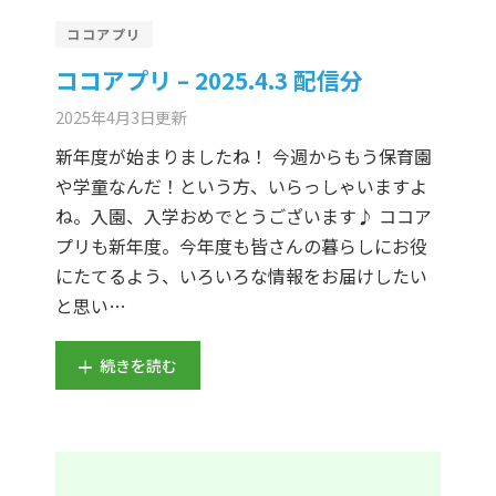
er Demos
Bar – Disabled
er v4
uct Details
s
ココアプリ
le/Full Menu – Dark
er v5
ココアプリ – 2025.4.3 配信分
2025年4月3日
更新
er v6
新年度が始まりましたね！ 今週からもう保育園
er v7
 + Sidebar
や学童なんだ！という方、いらっしゃいますよ
ね。入園、入学おめでとうございます♪ ココア
er v8
プリも新年度。今年度も皆さんの暮らしにお役
にたてるよう、いろいろな情報をお届けしたい
er v9
と思い…
続きを読む