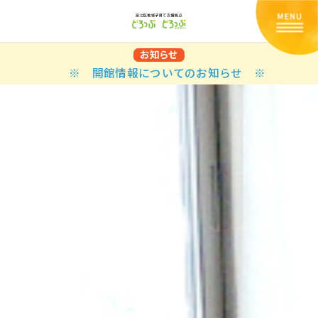
お知らせ
※ 開館情報についてのお知らせ ※
Back
Back
Back
Back
Back
Back
Back
Back
Back
Back
N
E STYLES
BAL OPTIONS
DER LAYOUTS
ER DEMOS
ODUCT
ES
PLE PAGES
知らせ一覧
TING
 Styles
Classic
 Load Transition
er v1
ration
uct Types
le Pages
い合わせ
ing
sic
Default
Demo
Default
al Options
al Popup
er v2
ion
uct Style
kbook
le Post
lay
Demo
er Layouts
aign Bar
er v3
uct Gallery
book Single
gation
nry
Featured