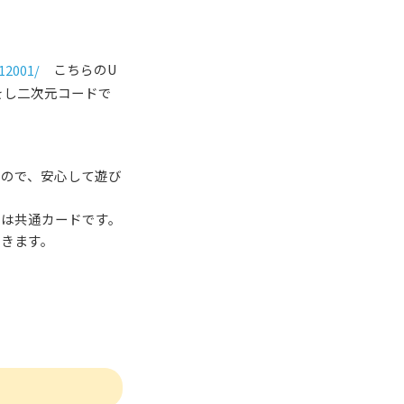
12001/
こちらのU
をし二次元コードで
！
すので、安心して遊び
トは共通カードです。
できます。