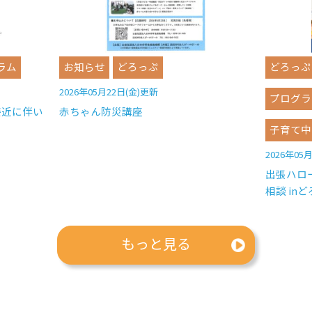
ラム
お知らせ
どろっぷ
どろっぷ
2026年05月22日(金)更新
プログラ
接近に伴い
赤ちゃん防災講座
子育て中
2026年05
出張ハロ
相談 in
もっと見る