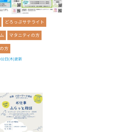
どろっぷサテライト
ム
マタニティの方
の方
月02日(木)更新