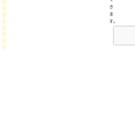
き
ま
す。
利
用
方
法
に
つ
い
て