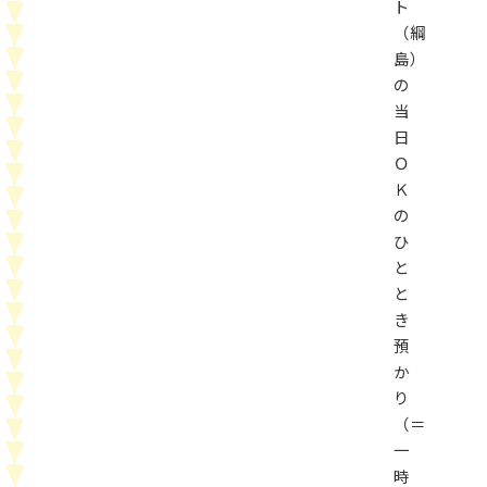
ト
（綱
島）
の
当
日
Ｏ
Ｋ
の
ひ
と
と
き
預
か
り
（＝
一
時