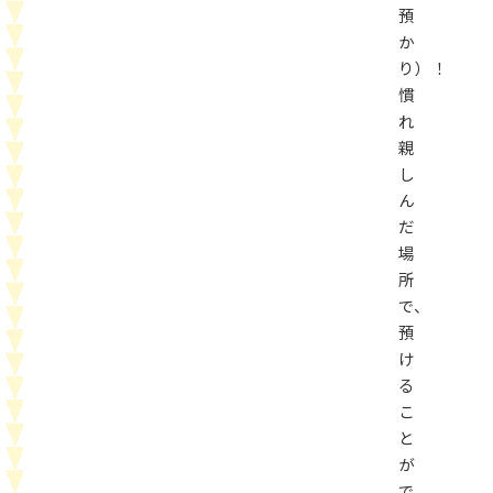
預
か
り）！
慣
れ
親
し
ん
だ
場
所
で、
預
け
る
こ
と
が
で