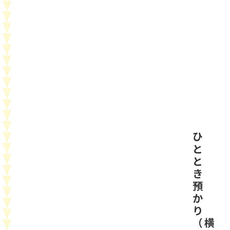
ひ
と
と
き
預
か
り
（横