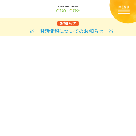
お知らせ
※ 開館情報についてのお知らせ ※
Back
Back
Back
Back
Back
Back
Back
Back
Back
Back
N
E STYLES
BAL OPTIONS
DER LAYOUTS
ER DEMOS
ODUCT
ES
PLE PAGES
知らせ一覧
TING
 Styles
Classic
 Load Transition
er v1
ration
uct Types
le Pages
い合わせ
ing
sic
Default
Demo
Default
al Options
al Popup
er v2
ion
uct Style
kbook
le Post
lay
Demo
er Layouts
aign Bar
er v3
uct Gallery
book Single
gation
nry
Featured