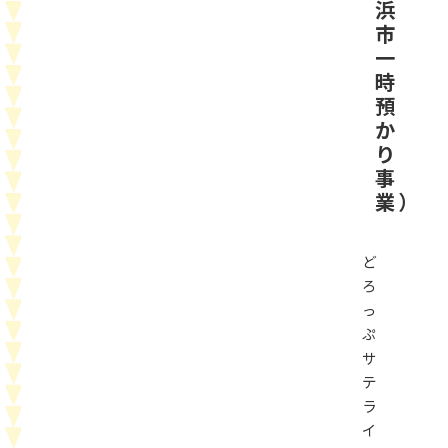
浜
市
一
時
預
か
り
事
業）
ど
ろ
っ
ぷ
サ
テ
ラ
イ